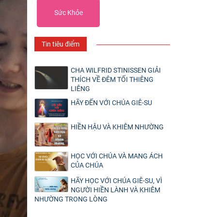
Sức Khỏe
Tin tiêu điểm
CHA WILFRID STINISSEN GIẢI
THÍCH VỀ ĐÊM TỐI THIÊNG
LIÊNG
HÃY ĐẾN VỚI CHÚA GIÊ-SU
HIỀN HẬU VÀ KHIÊM NHƯỜNG
HỌC VỚI CHÚA VÀ MANG ÁCH
CỦA CHÚA
HÃY HỌC VỚI CHÚA GIÊ-SU, VÌ
NGƯỜI HIỀN LÀNH VÀ KHIÊM
NHƯỜNG TRONG LÒNG