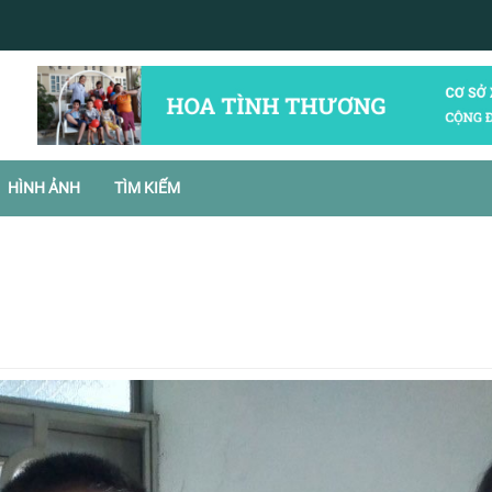
HÌNH ẢNH
TÌM KIẾM