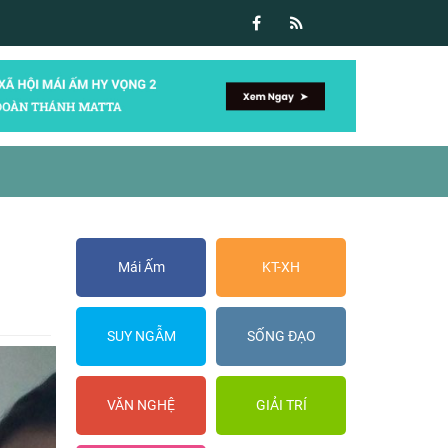
Mái Ấm
KT-XH
SUY NGẪM
SỐNG ĐẠO
VĂN NGHỆ
GIẢI TRÍ