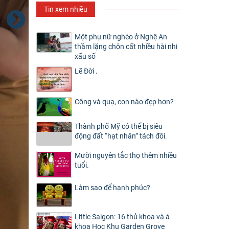
Tin xem nhiều
Một phụ nữ nghèo ở Nghệ An
thầm lặng chôn cất nhiều hài nhi
xấu số
Lẽ Đời .
Công và quạ, con nào đẹp hơn?
Thành phố Mỹ có thể bị siêu
động đất “hạt nhân” tách đôi.
Mười nguyên tắc thọ thêm nhiều
tuổi.
Làm sao để hạnh phúc?
Little Saigon: 16 thủ khoa và á
khoa Học Khu Garden Grove