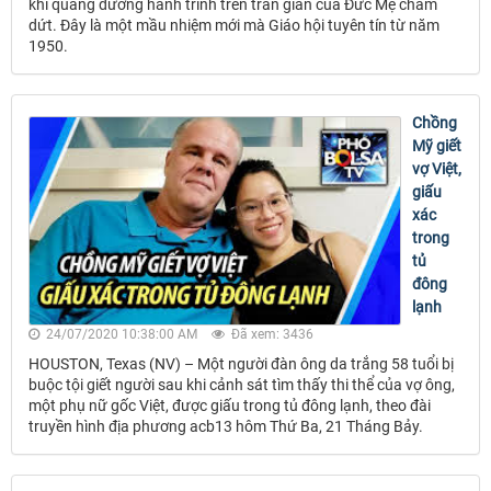
khi quãng đường hành trình trên trần gian của Đức Mẹ chấm
dứt. Đây là một mầu nhiệm mới mà Giáo hội tuyên tín từ năm
1950.
Chồng
Mỹ giết
vợ Việt,
giấu
xác
trong
tủ
đông
lạnh
24/07/2020 10:38:00 AM
Đã xem: 3436
HOUSTON, Texas (NV) – Một người đàn ông da trắng 58 tuổi bị
buộc tội giết người sau khi cảnh sát tìm thấy thi thể của vợ ông,
một phụ nữ gốc Việt, được giấu trong tủ đông lạnh, theo đài
truyền hình địa phương acb13 hôm Thứ Ba, 21 Tháng Bảy.