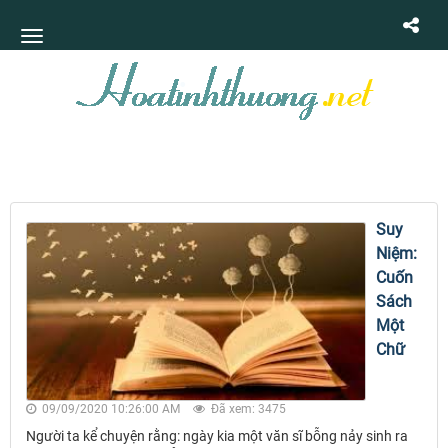
Suy
Niệm:
Cuốn
Sách
Một
Chữ
09/09/2020 10:26:00 AM
Đã xem: 3475
Người ta kể chuyện rằng: ngày kia một văn sĩ bỗng nảy sinh ra