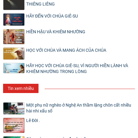
THIÊNG LIÊNG
HÃY ĐẾN VỚI CHÚA GIÊ-SU
HIỀN HẬU VÀ KHIÊM NHƯỜNG
HỌC VỚI CHÚA VÀ MANG ÁCH CỦA CHÚA
HÃY HỌC VỚI CHÚA GIÊ-SU, VÌ NGƯỜI HIỀN LÀNH VÀ
KHIÊM NHƯỜNG TRONG LÒNG
Tin xem nhiều
Một phụ nữ nghèo ở Nghệ An thầm lặng chôn cất nhiều
hài nhi xấu số
Lẽ Đời .