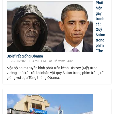
Phát
hiện
gây
tranh
cãi:
Quỷ
Satan
trong
phim
“The
Bible” rất giống Obama
20/06/2020 11:47:00 PM
Đã xem: 3432
Một bộ phim truyền hình phát trên kênh History (Mỹ) từng
vướng phải rắc rối khi nhân vật quỷ Satan trong phim trông rất
giống với cựu Tổng thống Obama.