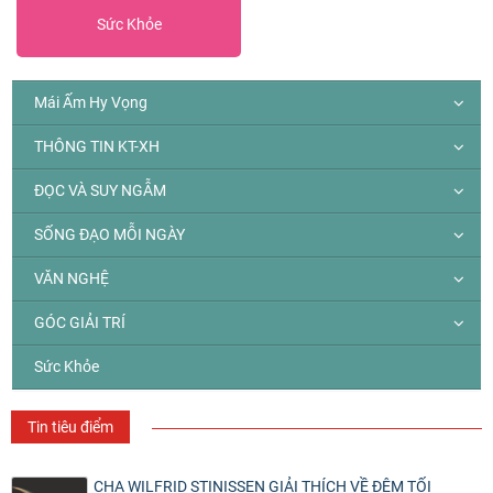
Sức Khỏe
Mái Ấm Hy Vọng
THÔNG TIN KT-XH
ĐỌC VÀ SUY NGẪM
SỐNG ĐẠO MỖI NGÀY
VĂN NGHỆ
GÓC GIẢI TRÍ
Sức Khỏe
Tin tiêu điểm
CHA WILFRID STINISSEN GIẢI THÍCH VỀ ĐÊM TỐI