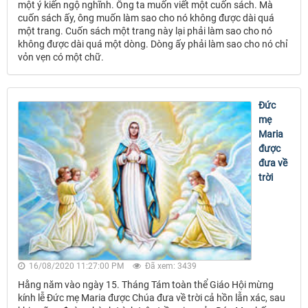
một ý kiến ngộ nghĩnh. Ông ta muốn viết một cuốn sách. Mà
cuốn sách ấy, ông muốn làm sao cho nó không được dài quá
một trang. Cuốn sách một trang này lại phải làm sao cho nó
không được dài quá một dòng. Dòng ấy phải làm sao cho nó chỉ
vỏn vẹn có một chữ.
Đức
mẹ
Maria
được
đưa về
trời
16/08/2020 11:27:00 PM
Đã xem: 3439
Hằng năm vào ngày 15. Tháng Tám toàn thể Giáo Hội mừng
kính lễ Đức mẹ Maria được Chúa đưa về trời cả hồn lẫn xác, sau