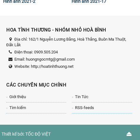
Hình ảnh 2021-2
Hình ảnh 2021-17
HOA TÌNH THƯƠNG - NHÓM NHỎ HOÀ BÌNH
Địa chỉ:
162/1 Nguyễn Lương Bằng, Hoà Thắng, Buôn Ma Thuột,
Đắk Lắk
Điện thoại:
0909.505.204
Email:
huongngocmtg@gmail.com
Website:
http://hoatinhthuong.net
CÁC CHUYÊN MỤC CHÍNH
Giới thiệu
Tin Tức
Tìm kiếm
RSS-feeds
Thiết kế bởi:
TỐC ĐỘ VIỆT