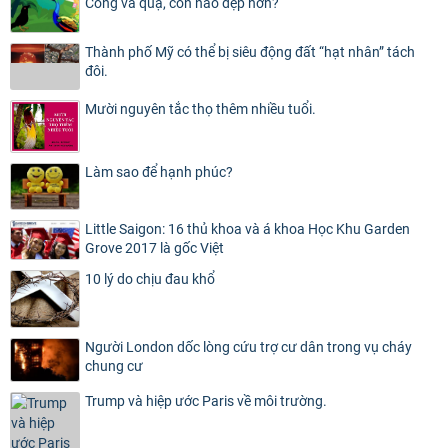
Công và quạ, con nào đẹp hơn?
Thành phố Mỹ có thể bị siêu động đất “hạt nhân” tách
đôi.
Mười nguyên tắc thọ thêm nhiều tuổi.
Làm sao để hạnh phúc?
Little Saigon: 16 thủ khoa và á khoa Học Khu Garden
Grove 2017 là gốc Việt
10 lý do chịu đau khổ
Người London dốc lòng cứu trợ cư dân trong vụ cháy
chung cư
Trump và hiệp ước Paris về môi trường.