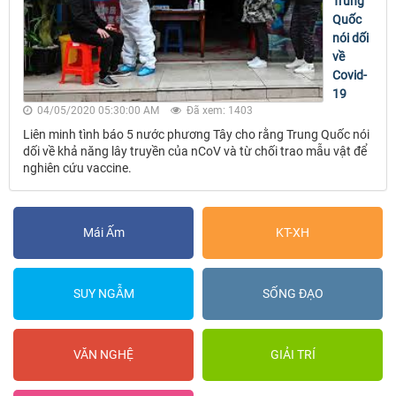
Trung
Quốc
nói dối
về
Covid-
19
04/05/2020 05:30:00 AM
Đã xem: 1403
Liên minh tình báo 5 nước phương Tây cho rằng Trung Quốc nói
dối về khả năng lây truyền của nCoV và từ chối trao mẫu vật để
nghiên cứu vaccine.
Mái Ấm
KT-XH
SUY NGẪM
SỐNG ĐẠO
VĂN NGHỆ
GIẢI TRÍ