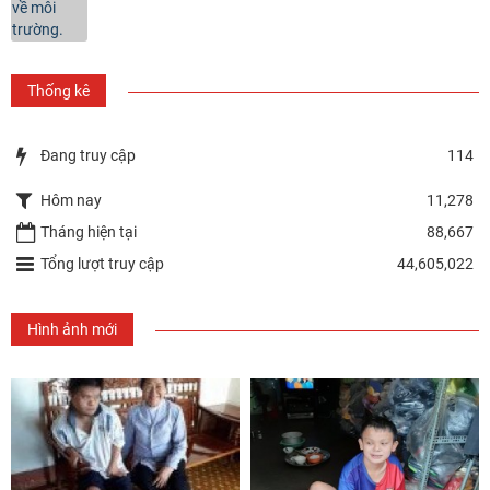
Thống kê
Đang truy cập
114
Hôm nay
11,278
Tháng hiện tại
88,667
Tổng lượt truy cập
44,605,022
Hình ảnh mới