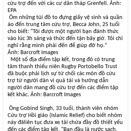
cứu trợ đến với các cư dân tháp Grenfell. Ảnh:
EPA
Ôm những túi đồ to đựng giấy vệ sinh và quần
áo đến trung tâm cứu trợ, Becca John, 25 tuổi
cho biết: "Tôi được một người bạn đánh thức
vào lúc 3h sáng và thức đến tận bây giờ. Tôi chỉ
nghĩ rằng mình phải đến để giúp đỡ họ."
Ảnh: Barcroft Images
Một số địa điểm tập kết, trong đó có trung
tâm thanh thiếu niên Rugby Portobello Trust
đã buộc phải lịch sự từ chối các món đồ cứu
trợ từ người dân vì quá tải và hướng dẫn
người dân mang đồ cứu trợ đến các điểm tập
kết khác. Ảnh: Barcroft Images
Ông Gobind Singh, 33 tuổi, thành viên nhóm
Cứu trợ Hồi giáo (Islamic Relief) cho biết nhóm
này đãliên tục đưa xe tải chứa đầy đồ thiết yếu
đến các điểm tập kết. "Ban đầu là nước sạch,