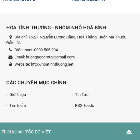
HOA TÌNH THƯƠNG - NHÓM NHỎ HOÀ BÌNH
Địa chỉ:
162/1 Nguyễn Lương Bằng, Hoà Thắng, Buôn Ma Thuột,
Đắk Lắk
Điện thoại:
0909.505.204
Email:
huongngocmtg@gmail.com
Website:
http://hoatinhthuong.net
CÁC CHUYÊN MỤC CHÍNH
Giới thiệu
Tin Tức
Tìm kiếm
RSS-feeds
Thiết kế bởi:
TỐC ĐỘ VIỆT