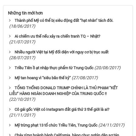
Những tin mới hơn
Thành phố Mỹ có thể bị siêu động đất “hạt nhân” tách đôi.
(18/06/2017)
Ai chiếm ưu thế nếu xảy ra chiến tranh TQ – Nhật?
(21/07/2017)
Nhiều người Việt tại Mỹ đối diện với nguy cơ bị trục xuất
(28/07/2017)
(20/08/2017)
Triều Tiên ồ ạt nhập thực phẩm từ Trung Quốc
(27/08/2017)
Mỹ tan hoang vì “siêu bão thế kỷ“
TỔNG THỐNG DONALD TRUMP CHÍNH LÀ THỦ PHẠM “KẾT
LIỄU” HÀNG NGÀN DOANH NGHIỆP CỦA TRUNG QUỐC !!
(22/10/2017)
Cô gái gốc Việt có Instagram đắt giá thứ 3 thế giới là ai?
(21/11/2017)
(24/11/2017)
Mỹ trừng phạt 13 tổ chức Triều Tiên, Trung Quốc
Cháy rừng hoành hành California, hàng chục nghìn dân sơ tán