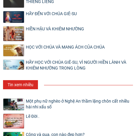
THIÊNG LIÊNG
HÃY ĐẾN VỚI CHÚA GIÊ-SU
HIỀN HẬU VÀ KHIÊM NHƯỜNG
HỌC VỚI CHÚA VÀ MANG ÁCH CỦA CHÚA
HÃY HỌC VỚI CHÚA GIÊ-SU, VÌ NGƯỜI HIỀN LÀNH VÀ
KHIÊM NHƯỜNG TRONG LÒNG
Tin xem nhiều
Một phụ nữ nghèo ở Nghệ An thầm lặng chôn cất nhiều
hài nhi xấu số
Lẽ Đời .
Công và quạ, con nào đẹp hơn?