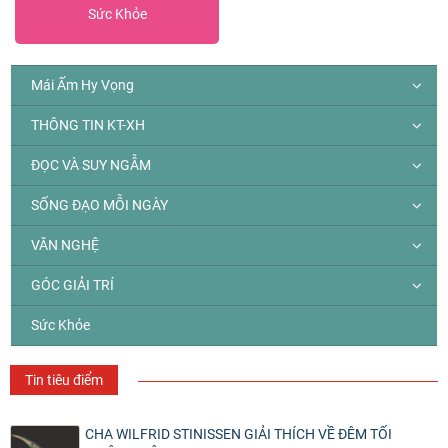
Sức Khỏe
Mái Ấm Hy Vọng
THÔNG TIN KT-XH
ĐỌC VÀ SUY NGẪM
SỐNG ĐẠO MỖI NGÀY
VĂN NGHỆ
GÓC GIẢI TRÍ
Sức Khỏe
Tin tiêu điểm
CHA WILFRID STINISSEN GIẢI THÍCH VỀ ĐÊM TỐI