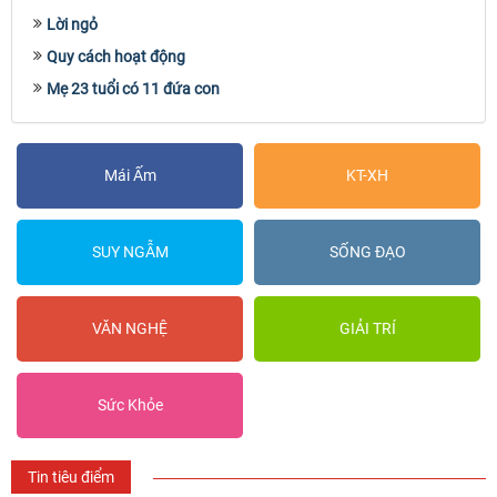
Lời ngỏ
Quy cách hoạt động
Mẹ 23 tuổi có 11 đứa con
Mái Ấm
KT-XH
SUY NGẪM
SỐNG ĐẠO
VĂN NGHỆ
GIẢI TRÍ
Sức Khỏe
Tin tiêu điểm