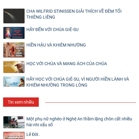
CHA WILFRID STINISSEN GIẢI THÍCH VỀ ĐÊM TỐI
THIÊNG LIÊNG
HÃY ĐẾN VỚI CHÚA GIÊ-SU
HIỀN HẬU VÀ KHIÊM NHƯỜNG
HỌC VỚI CHÚA VÀ MANG ÁCH CỦA CHÚA
HÃY HỌC VỚI CHÚA GIÊ-SU, VÌ NGƯỜI HIỀN LÀNH VÀ
KHIÊM NHƯỜNG TRONG LÒNG
Tin xem nhiều
Một phụ nữ nghèo ở Nghệ An thầm lặng chôn cất nhiều
hài nhi xấu số
Lẽ Đời .