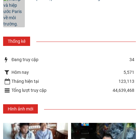
Thống kê
Đang truy cập
34
Hôm nay
5,571
Tháng hiện tại
123,113
Tổng lượt truy cập
44,639,468
Hình ảnh mới