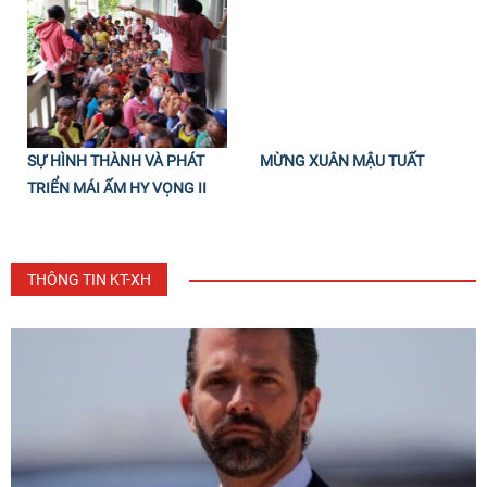
SỰ HÌNH THÀNH VÀ PHÁT
MỪNG XUÂN MẬU TUẤT
TRIỂN MÁI ẤM HY VỌNG II
THÔNG TIN KT-XH