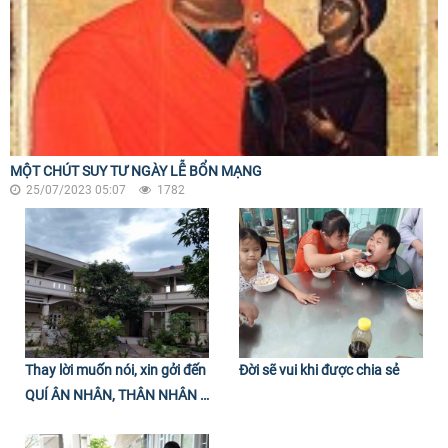
MỘT CHÚT SUY TƯ NGÀY LỄ BỔN MẠNG
25/07/2023 05:07
1782
Thay lời muốn nói, xin gởi đến
Đời sẽ vui khi được chia sẻ
QUÍ ÂN NHÂN, THÂN NHÂN ,
BẠN BÈ XA GẦN CÙNG TẤT
CẢ CÁC BẠN ĐỌC