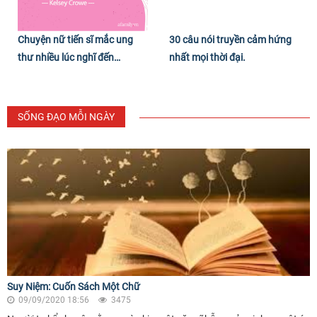
Chuyện nữ tiến sĩ mắc ung
30 câu nói truyền cảm hứng
thư nhiều lúc nghĩ đến
nhất mọi thời đại.
Khoảnh khắc cuối cùng của
đời mình
SỐNG ĐẠO MỖI NGÀY
Suy Niệm: Cuốn Sách Một Chữ
09/09/2020 18:56
3475