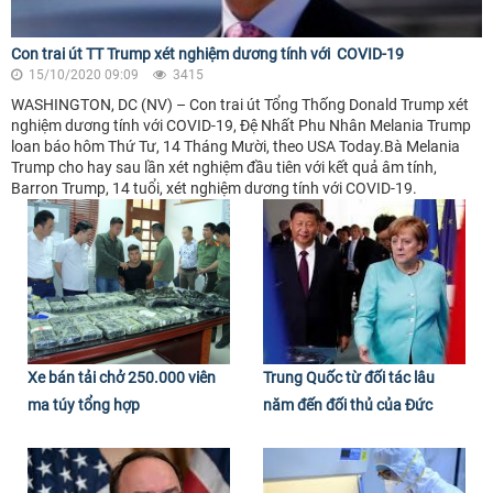
Con trai út TT Trump xét nghiệm dương tính với COVID-19
15/10/2020 09:09
3415
WASHINGTON, DC (NV) – Con trai út Tổng Thống Donald Trump xét
nghiệm dương tính với COVID-19, Đệ Nhất Phu Nhân Melania Trump
loan báo hôm Thứ Tư, 14 Tháng Mười, theo USA Today.Bà Melania
Trump cho hay sau lần xét nghiệm đầu tiên với kết quả âm tính,
Barron Trump, 14 tuổi, xét nghiệm dương tính với COVID-19.
Xe bán tải chở 250.000 viên
Trung Quốc từ đối tác lâu
ma túy tổng hợp
năm đến đối thủ của Đức