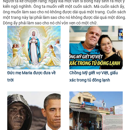
Người ta kể chuyện rằng: ngày kia một văn sĩ bỗng nảy sinh ra một ý
kiến ngộ nghĩnh. Ông ta muốn viết một cuốn sách. Mà cuốn sách ấy,
ông muốn làm sao cho nó không được dài quá một trang. Cuốn sách
một trang này lại phải làm sao cho nó không được dài quá một dòng.
Dòng ấy phải làm sao cho nó chỉ vỏn vẹn có một chữ.
Đức mẹ Maria được đưa về
Chồng Mỹ giết vợ Việt, giấu
trời
xác trong tủ đông lạnh