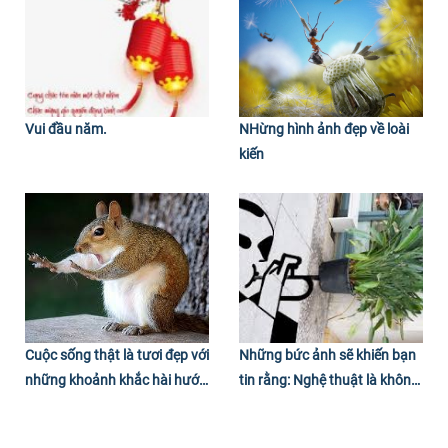
Vui đầu năm.
NHừng hình ảnh đẹp về loài
kiến
Cuộc sống thật là tươi đẹp với
Những bức ảnh sẽ khiến bạn
những khoảnh khắc hài hước
tin rằng: Nghệ thuật là không
này.
bao giờ có giới hạn!