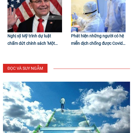
Nghị sỹ Mỹ trình dự luật
Phát hiện những người có hệ
chấm dứt chính sách 'Một
miễn dịch chống được Covid-
Trung Quốc'
19
ĐỌC VÀ SUY NGẪM