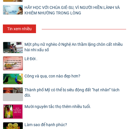
HÃY HỌC VỚI CHÚA GIÊ-SU, VÌ NGƯỜI HIỀN LÀNH VÀ
KHIÊM NHƯỜNG TRONG LÒNG
Tin xem nhiều
Một phụ nữ nghèo ở Nghệ An thầm lặng chôn cất nhiều
hài nhi xấu số
Lẽ Đời .
Công và quạ, con nào đẹp hơn?
Thành phố Mỹ có thể bị siêu động đất “hạt nhân” tách
đôi.
Mười nguyên tắc thọ thêm nhiều tuổi.
Làm sao để hạnh phúc?