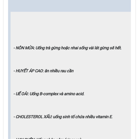
- NÔN MỬA: Uống trà gừng hoặc nhai sống vài lát gừng sẽ hết.
- HUYẾT ÁP CAO: ăn nhiều rau cần
- UỂ OẢI: Uống B-complex và amino acid.
- CHOLESTEROL XẤU: uống sinh tố chứa nhiều vitamin E.