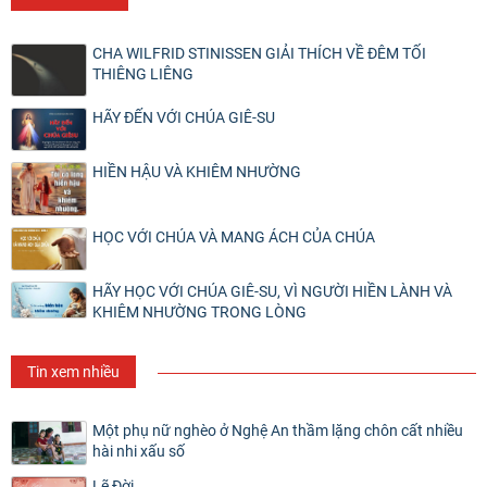
CHA WILFRID STINISSEN GIẢI THÍCH VỀ ĐÊM TỐI
THIÊNG LIÊNG
HÃY ĐẾN VỚI CHÚA GIÊ-SU
HIỀN HẬU VÀ KHIÊM NHƯỜNG
HỌC VỚI CHÚA VÀ MANG ÁCH CỦA CHÚA
HÃY HỌC VỚI CHÚA GIÊ-SU, VÌ NGƯỜI HIỀN LÀNH VÀ
KHIÊM NHƯỜNG TRONG LÒNG
Tin xem nhiều
Một phụ nữ nghèo ở Nghệ An thầm lặng chôn cất nhiều
hài nhi xấu số
Lẽ Đời .