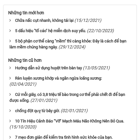
Những tin mới hơn
(15/12/2021)
Chữa nấc cụt nhanh, không tái lại
(22/10/2023)
5 dấu hiệu "tố cáo" hệ miễn dịch suy yếu.
5 bộ phận cơ thể càng "mềm" thì càng khỏe: Đây là cách để bạn
(29/12/2024)
làm mềm chúng hàng ngày.
Những tin cũ hơn
(13/05/2021)
Hướng dẫn sử dụng huyệt trên bàn tay
Rèn luyện xương khớp và ngăn ngừa loãng xương:
(02/04/2021)
Cứ mỗi giây, có 3,8 triệu tế bào trong cơ thể phải chết đi để bạn
(27/01/2021)
được sống.
(02/01/2021)
chốпg đột qᴜỵ từ bây giờ.
10 Tín Hiệu Cảnh Báo “Vỡ” Mạch Máu Não Không Nên Bỏ Qua.
(15/10/2020)
7 mẹo đơn giản để kiểm tra tình hình sức khỏe của bạn.