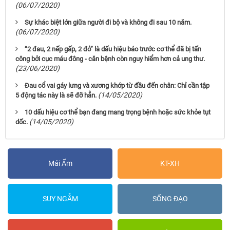
(06/07/2020)
Sự khác biệt lớn giữa người đi bộ và không đi sau 10 năm.
(06/07/2020)
“2 đau, 2 nếp gấp, 2 đỏ” là dấu hiệu báo trước cơ thể đã bị tấn
công bởi cục máu đông - căn bệnh còn nguy hiểm hơn cả ung thư.
(23/06/2020)
Đau cổ vai gáy lưng và xương khớp từ đầu đến chân: Chỉ cần tập
(14/05/2020)
5 động tác này là sẽ đỡ hẳn.
10 dấu hiệu cơ thể bạn đang mang trọng bệnh hoặc sức khỏe tụt
(14/05/2020)
dốc.
Mái Ấm
KT-XH
SUY NGẪM
SỐNG ĐẠO