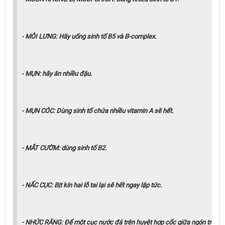
- MỎI LƯNG: Hãy uống sinh tố B5 và B-complex.
- MỤN: hãy ăn nhiều đậu.
- MỤN CÓC: Dùng sinh tố chứa nhiều vitamin A sẽ hết.
- MẮT CƯỜM: dùng sinh tố B2.
- NẤC CỤC: Bịt kín hai lỗ tai lại sẽ hết ngay lập tức.
- NHỨC RĂNG: Ðể một cục nước đá trên huyệt hợp cốc giữa ngón trỏ & n