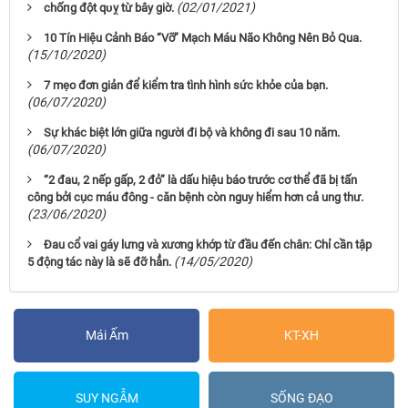
(02/01/2021)
chốпg đột qᴜỵ từ bây giờ.
10 Tín Hiệu Cảnh Báo “Vỡ” Mạch Máu Não Không Nên Bỏ Qua.
(15/10/2020)
7 mẹo đơn giản để kiểm tra tình hình sức khỏe của bạn.
(06/07/2020)
Sự khác biệt lớn giữa người đi bộ và không đi sau 10 năm.
(06/07/2020)
“2 đau, 2 nếp gấp, 2 đỏ” là dấu hiệu báo trước cơ thể đã bị tấn
công bởi cục máu đông - căn bệnh còn nguy hiểm hơn cả ung thư.
(23/06/2020)
Đau cổ vai gáy lưng và xương khớp từ đầu đến chân: Chỉ cần tập
(14/05/2020)
5 động tác này là sẽ đỡ hẳn.
Mái Ấm
KT-XH
SUY NGẪM
SỐNG ĐẠO