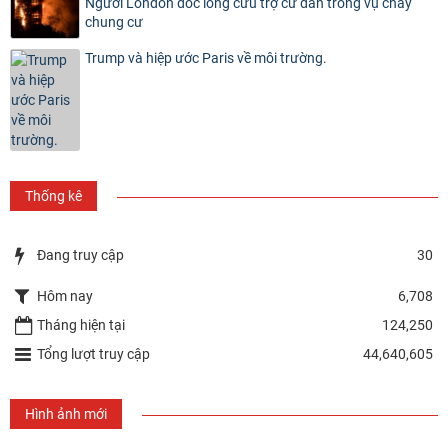
Người London dốc lòng cứu trợ cư dân trong vụ cháy
chung cư
Trump và hiệp ước Paris về môi trường.
Thống kê
Đang truy cập
30
Hôm nay
6,708
Tháng hiện tại
124,250
Tổng lượt truy cập
44,640,605
Hình ảnh mới