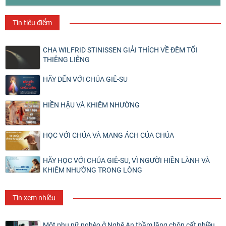
Tin tiêu điểm
CHA WILFRID STINISSEN GIẢI THÍCH VỀ ĐÊM TỐI
THIÊNG LIÊNG
HÃY ĐẾN VỚI CHÚA GIÊ-SU
HIỀN HẬU VÀ KHIÊM NHƯỜNG
HỌC VỚI CHÚA VÀ MANG ÁCH CỦA CHÚA
HÃY HỌC VỚI CHÚA GIÊ-SU, VÌ NGƯỜI HIỀN LÀNH VÀ
KHIÊM NHƯỜNG TRONG LÒNG
Tin xem nhiều
Một phụ nữ nghèo ở Nghệ An thầm lặng chôn cất nhiều