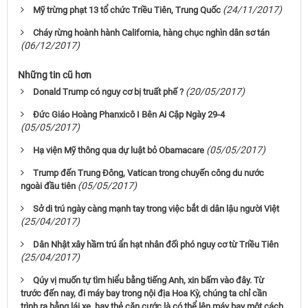
(24/11/2017)
Mỹ trừng phạt 13 tổ chức Triều Tiên, Trung Quốc
Cháy rừng hoành hành California, hàng chục nghìn dân sơ tán
(06/12/2017)
Những tin cũ hơn
(20/05/2017)
Donald Trump có nguy cơ bị truất phế ?
Ðức Giáo Hoàng Phanxicô I Bên Ai Cập Ngày 29-4
(05/05/2017)
(05/05/2017)
Hạ viện Mỹ thông qua dự luật bỏ Obamacare
Trump đến Trung Đông, Vatican trong chuyến công du nước
(05/05/2017)
ngoài đầu tiên
Sở di trú ngày càng mạnh tay trong việc bắt di dân lậu người Việt
(25/04/2017)
Dân Nhật xây hầm trú ẩn hạt nhân đối phó nguy cơ từ Triều Tiên
(25/04/2017)
Qúy vị muốn tự tìm hiểu bằng tiếng Anh, xin bấm vào đây. Từ
trước đến nay, đi máy bay trong nội địa Hoa Kỳ, chúng ta chỉ cần
trình ra bằng lái xe, hay thẻ căn cước là có thể lên máy bay một cách