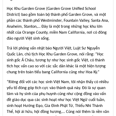
Học Khu Garden Grove (Garden Grove Unified School
District) bao gồm toàn bộ thành phố Garden Grove, và một
phần các thành phố Westminster, Fountain Valley, Santa Ana,
Anaheim, Stanton,… Ðây là một trong những học khu lớn
nhất của Orange County, miền Nam California, nơi có đông
đảo người Việt sinh sống.
Trả lời phỏng vấn nhật báo Người Việt, Luật Sư Nguyễn
Quốc Lân, chủ tịch Học Khu Garden Grove, nói rằng: “Học
sinh gốc Á Châu, tương tự như học sinh gốc Việt, có thành
tích học vấn cao so với các sắc dân khác là một hiện tượng
chung trên toàn tiểu bang California cũng như Hoa Kỳ.”
“Riêng đối với các học sinh Việt Nam, tôi nhận thấy có nhiều
yếu tố đóng góp tích cực vào thành quả này. Ðó là sự quan
tâm và hy sinh của phụ huynh cũng như cộng đồng vào vấn
đề giáo dục qua các sinh hoạt như học Việt Ngữ cuối tuần,
sinh hoạt Hướng Ðạo, Gia Ðình Phật Tử, Thiếu Nhi Thánh
Thể, hội ái hữu, hội đồng hương,… Cũng nói thêm là nền văn