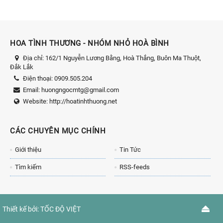
HOA TÌNH THƯƠNG - NHÓM NHỎ HOÀ BÌNH
Địa chỉ:
162/1 Nguyễn Lương Bằng, Hoà Thắng, Buôn Ma Thuột,
Đắk Lắk
Điện thoại:
0909.505.204
Email:
huongngocmtg@gmail.com
Website:
http://hoatinhthuong.net
CÁC CHUYÊN MỤC CHÍNH
Giới thiệu
Tin Tức
Tìm kiếm
RSS-feeds
Thiết kế bởi:
TỐC ĐỘ VIỆT