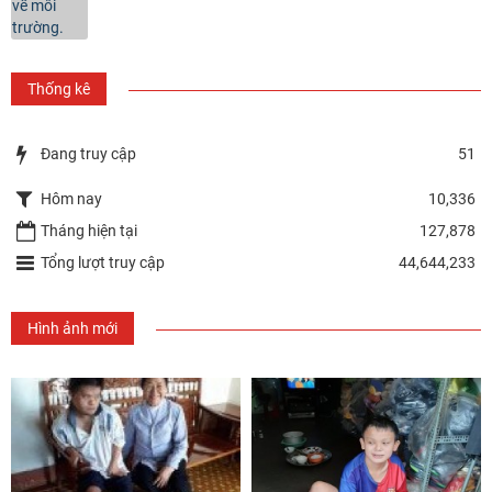
Thống kê
Đang truy cập
51
Hôm nay
10,336
Tháng hiện tại
127,878
Tổng lượt truy cập
44,644,233
Hình ảnh mới