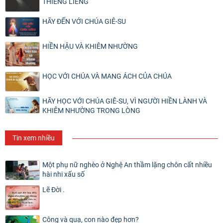
THIÊNG LIÊNG
HÃY ĐẾN VỚI CHÚA GIÊ-SU
HIỀN HẬU VÀ KHIÊM NHƯỜNG
HỌC VỚI CHÚA VÀ MANG ÁCH CỦA CHÚA
HÃY HỌC VỚI CHÚA GIÊ-SU, VÌ NGƯỜI HIỀN LÀNH VÀ
KHIÊM NHƯỜNG TRONG LÒNG
Tin xem nhiều
Một phụ nữ nghèo ở Nghệ An thầm lặng chôn cất nhiều
hài nhi xấu số
Lẽ Đời .
Công và quạ, con nào đẹp hơn?