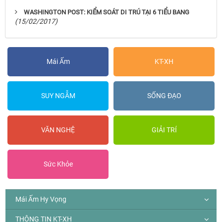
WASHINGTON POST: KIỂM SOÁT DI TRÚ TẠI 6 TIỂU BANG
(15/02/2017)
Mái Ấm
KT-XH
SUY NGẪM
SỐNG ĐẠO
VĂN NGHỆ
GIẢI TRÍ
Sức Khỏe
Mái Ấm Hy Vọng
THÔNG TIN KT-XH