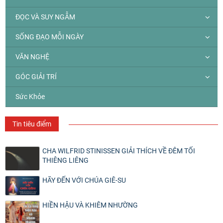
ĐỌC VÀ SUY NGẪM
SỐNG ĐẠO MỖI NGÀY
VĂN NGHỆ
GÓC GIẢI TRÍ
Sức Khỏe
Tin tiêu điểm
CHA WILFRID STINISSEN GIẢI THÍCH VỀ ĐÊM TỐI
THIÊNG LIÊNG
HÃY ĐẾN VỚI CHÚA GIÊ-SU
HIỀN HẬU VÀ KHIÊM NHƯỜNG