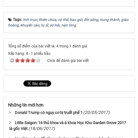
Tags:
linh mục
,
thiên chúa
,
có thể
,
bao giờ
,
đời sống
,
trung thành
,
giáo
hoàng
,
khuyến cáo
,
tu sĩ
,
sợ hãi
,
nản lòng
Tổng số điểm của bài viết là: 4 trong 1 đánh giá
Xếp hạng:
4
-
1
phiếu bầu
Click để đánh giá bài viết
Những tin mới hơn
(20/05/2017)
Donald Trump có nguy cơ bị truất phế ?
Little Saigon: 16 thủ khoa và á khoa Học Khu Garden Grove 2017
(18/06/2017)
là gốc Việt