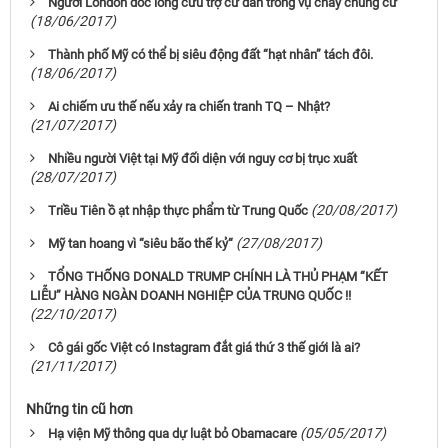
Người London dốc lòng cứu trợ cư dân trong vụ cháy chung cư
(18/06/2017)
Thành phố Mỹ có thể bị siêu động đất “hạt nhân” tách đôi.
(18/06/2017)
Ai chiếm ưu thế nếu xảy ra chiến tranh TQ – Nhật?
(21/07/2017)
Nhiều người Việt tại Mỹ đối diện với nguy cơ bị trục xuất
(28/07/2017)
(20/08/2017)
Triều Tiên ồ ạt nhập thực phẩm từ Trung Quốc
(27/08/2017)
Mỹ tan hoang vì “siêu bão thế kỷ“
TỔNG THỐNG DONALD TRUMP CHÍNH LÀ THỦ PHẠM “KẾT
LIỄU” HÀNG NGÀN DOANH NGHIỆP CỦA TRUNG QUỐC !!
(22/10/2017)
Cô gái gốc Việt có Instagram đắt giá thứ 3 thế giới là ai?
(21/11/2017)
Những tin cũ hơn
(05/05/2017)
Hạ viện Mỹ thông qua dự luật bỏ Obamacare