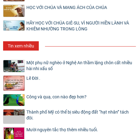
HỌC VỚI CHÚA VÀ MANG ÁCH CỦA CHÚA
HÃY HỌC VỚI CHÚA GIÊ-SU, VÌ NGƯỜI HIỀN LÀNH VÀ
KHIÊM NHƯỜNG TRONG LÒNG
Tin xem nhiều
Một phụ nữ nghèo ở Nghệ An thầm lặng chôn cất nhiều
hài nhi xấu số
Lẽ Đời .
Công và quạ, con nào đẹp hơn?
Thành phố Mỹ có thể bị siêu động đất “hạt nhân” tách
đôi.
Mười nguyên tắc thọ thêm nhiều tuổi.