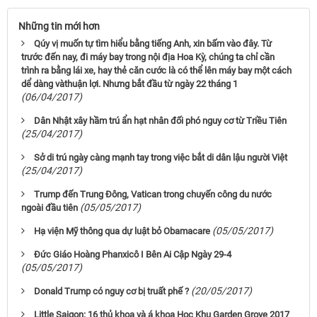
Những tin mới hơn
Qúy vị muốn tự tìm hiểu bằng tiếng Anh, xin bấm vào đây. Từ
trước đến nay, đi máy bay trong nội địa Hoa Kỳ, chúng ta chỉ cần
trình ra bằng lái xe, hay thẻ căn cước là có thể lên máy bay một cách
dể dàng vàthuận lợi. Nhưng bắt đầu từ ngày 22 tháng 1
(06/04/2017)
Dân Nhật xây hầm trú ẩn hạt nhân đối phó nguy cơ từ Triều Tiên
(25/04/2017)
Sở di trú ngày càng mạnh tay trong việc bắt di dân lậu người Việt
(25/04/2017)
Trump đến Trung Đông, Vatican trong chuyến công du nước
(05/05/2017)
ngoài đầu tiên
(05/05/2017)
Hạ viện Mỹ thông qua dự luật bỏ Obamacare
Ðức Giáo Hoàng Phanxicô I Bên Ai Cập Ngày 29-4
(05/05/2017)
(20/05/2017)
Donald Trump có nguy cơ bị truất phế ?
Little Saigon: 16 thủ khoa và á khoa Học Khu Garden Grove 2017