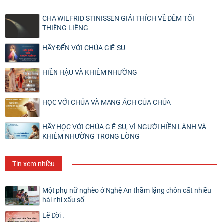
CHA WILFRID STINISSEN GIẢI THÍCH VỀ ĐÊM TỐI
THIÊNG LIÊNG
HÃY ĐẾN VỚI CHÚA GIÊ-SU
HIỀN HẬU VÀ KHIÊM NHƯỜNG
HỌC VỚI CHÚA VÀ MANG ÁCH CỦA CHÚA
HÃY HỌC VỚI CHÚA GIÊ-SU, VÌ NGƯỜI HIỀN LÀNH VÀ
KHIÊM NHƯỜNG TRONG LÒNG
Tin xem nhiều
Một phụ nữ nghèo ở Nghệ An thầm lặng chôn cất nhiều
hài nhi xấu số
Lẽ Đời .