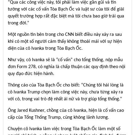
“Qua các công việc này, tôi phải làm việc gần gũi và tin
tưởng với các cố vấn Tòa Bạch Ốc và luật sư của tôi để giải
quyết trường hợp rất đặc biệt mà tôi chưa bao giờ trải qua
trong đời.”
Một nguồn tin bên trong cho CNN biết điều này xảy ra sau
khi có một số người cảm thấy không thoải mái với sự hiện
diện của cô Ivanka trong Tòa Bạch Ốc.
Như vậy, cô Ivanka sẽ là “cố vấn” cho tổng thống, nộp mẫu
đơn Form 278, có nghĩa là chấp thuận các quy định theo nội
quy đạo đức hiện hành.
Thông cáo của Tòa Bạch Ốc cho biết: “Chúng tôi hài lòng là
cô Ivanka Trump chọn làm công việc này, chưa từng xảy ra
với cô, trong vai trò đệ nhất ái nữ và trợ giúp tổng thống.”
Ông Jared Kushner, chồng của cô Ivanka, hiện là cố vấn cao
cấp của Tổng Thống Trump, cũng không lãnh lương.
Chuyện cô Ivanka làm việc trong Tòa Bạch Ốc làm một số