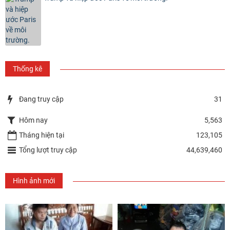
Thống kê
Đang truy cập
31
Hôm nay
5,563
Tháng hiện tại
123,105
Tổng lượt truy cập
44,639,460
Hình ảnh mới