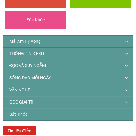
Sức Khỏe
Mái Ấm Hy Vọng
THÔNG TIN KT-XH
ĐỌC VÀ SUY NGẪM
SỐNG ĐẠO MỖI NGÀY
VĂN NGHỆ
GÓC GIẢI TRÍ
Sức Khỏe
Tin tiêu điểm