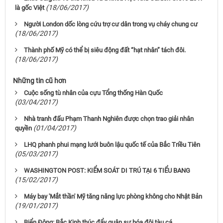
(18/06/2017)
là gốc Việt
Người London dốc lòng cứu trợ cư dân trong vụ cháy chung cư
(18/06/2017)
Thành phố Mỹ có thể bị siêu động đất “hạt nhân” tách đôi.
(18/06/2017)
Những tin cũ hơn
Cuộc sống tù nhân của cựu Tổng thống Hàn Quốc
(03/04/2017)
Nhà tranh đấu Phạm Thanh Nghiên được chọn trao giải nhân
(01/04/2017)
quyền
LHQ phanh phui mạng lưới buôn lậu quốc tế của Bắc Triều Tiên
(05/03/2017)
WASHINGTON POST: KIỂM SOÁT DI TRÚ TẠI 6 TIỂU BANG
(15/02/2017)
Máy bay 'Mắt thần' Mỹ tăng năng lực phòng không cho Nhật Bản
(19/01/2017)
Biển Đông: Bắc Kinh thúc đẩy quân sự hóa đội tàu cá