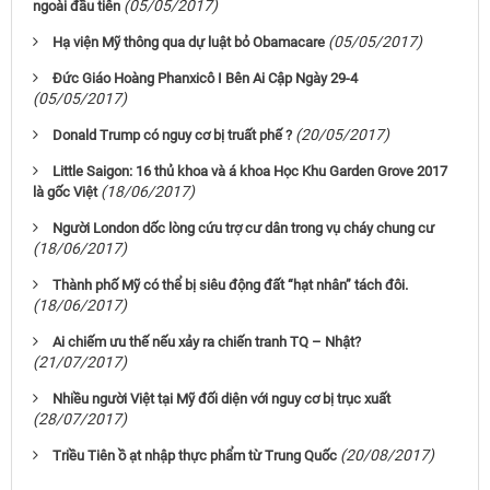
(05/05/2017)
ngoài đầu tiên
(05/05/2017)
Hạ viện Mỹ thông qua dự luật bỏ Obamacare
Ðức Giáo Hoàng Phanxicô I Bên Ai Cập Ngày 29-4
(05/05/2017)
(20/05/2017)
Donald Trump có nguy cơ bị truất phế ?
Little Saigon: 16 thủ khoa và á khoa Học Khu Garden Grove 2017
(18/06/2017)
là gốc Việt
Người London dốc lòng cứu trợ cư dân trong vụ cháy chung cư
(18/06/2017)
Thành phố Mỹ có thể bị siêu động đất “hạt nhân” tách đôi.
(18/06/2017)
Ai chiếm ưu thế nếu xảy ra chiến tranh TQ – Nhật?
(21/07/2017)
Nhiều người Việt tại Mỹ đối diện với nguy cơ bị trục xuất
(28/07/2017)
(20/08/2017)
Triều Tiên ồ ạt nhập thực phẩm từ Trung Quốc