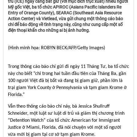
trú (ICE) ngày càng bắt giữ (với mục đích trục xuất) nhiều người
Mỹ gốc Việt, ba tổ chức APIROC (Asians Pacific Islanders Re
Entry of Orange County), SEARAC (Southeast Asia Resource
Action Center) và Vietlead, vừa gửi chung một thông cáo báo
chí để báo động về tình trạng này, cũng như cung cấp một số
điện thoại khẩn cho những ai bị ảnh hưởng.
(Hình minh họa: ROBYN BECK/AFP/Getty Images)
Trong thông cáo báo chí gửi đi ngày 11 Tháng Tư, ba tổ chức
này cho biết “chỉ trong hai tuần đầu tiên của Tháng Ba, gần
100 người Việt đã bị bắt và đang bị giam giữ, phần lớn là
trại giam York County ở Pennsylvania và tạm giam Krome ở
Florida.”
Vẫn theo thông cáo báo chí này, bà Jessica Shullruff
Schneider, một luật sư luật di trú và giám thị chương trình
“Detention Watch” của tổ chức American for Immigrant
Justice ở Miami, Florida, đã nói chuyện với một số người
vừa mới bị giam tại cơ sở tạm giam Krome.