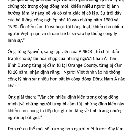
chủng tộc trong cộng đồng mới, khiến nhiều người bị ảnh
hưởng tâm lý nặng nề và có cảm giác bị cô lập. Sự trỗi dậy
của hệ thống công nghiệp nhà tù vào những năm 1980 và
1990 dẫn đến cầm tù và buộc tội hàng loạt, khiến cho nhiều
người Việt tị nạn và di dân trẻ bị sa vào hệ thống công lý
hình sự.”
Ông Tùng Nguyễn, sáng lập viên của APIROC, tổ chức đấu
tranh cho sự tái hoà nhập của những người Châu Á Thái
Bình Dương từng bị cầm tù tại Orange County, từng bị cầm
tù 18 năm, nhận định rằng: “Người Việt dính vào hệ thống
công lý hình sự nhiều hơn bất kỳ cộng đồng Đông Nam Á nào
khác.”
Ông giải thích: “Vẫn còn nhiều định kiến trong cộng đồng
mình [về những người từng bị cầm tù], những định kiến này
khiến cho chúng ta tiếp tục giữ im lặng về tình trạng những
người bị bắt giữ.”
Đơn cử cụ thể một số trường hợp người Việt trước đây lâm