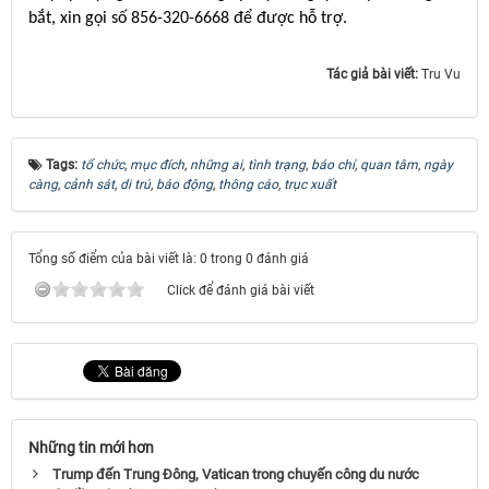
bắt, xin gọi số 856-320-6668 để được hỗ trợ.
Tác giả bài viết:
Tru Vu
Tags:
tổ chức
,
mục đích
,
những ai
,
tình trạng
,
báo chí
,
quan tâm
,
ngày
càng
,
cảnh sát
,
di trú
,
báo động
,
thông cáo
,
trục xuất
Tổng số điểm của bài viết là: 0 trong 0 đánh giá
Click để đánh giá bài viết
Những tin mới hơn
Trump đến Trung Đông, Vatican trong chuyến công du nước