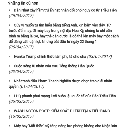
Những tin cũ hơn
Dân Nhật xây hầm trú ẩn hạt nhân đối phó nguy cơ từ Triều Tiên
(25/04/2017)
Qúy vị muốn tự tìm hiểu bằng tiếng Anh, xin bấm vào đây. Từ
trước đến nay, đi máy bay trong nội địa Hoa Kỳ, chúng ta chỉ cần
trình ra bằng lái xe, hay thẻ căn cước là có thể lên máy bay một cách
dể dàng vàthuận lợi. Nhưng bắt đầu từ ngày 22 tháng 1
(06/04/2017)
(03/04/2017)
Ivanka Trump chính thức làm phụ tá cho cha
Cuộc sống tù nhân của cựu Tổng thống Hàn Quốc
(03/04/2017)
Nhà tranh đấu Phạm Thanh Nghiên được chọn trao giải nhân
(01/04/2017)
quyền
LHQ phanh phui mạng lưới buôn lậu quốc tế của Bắc Triều Tiên
(05/03/2017)
WASHINGTON POST: KIỂM SOÁT DI TRÚ TẠI 6 TIỂU BANG
(15/02/2017)
Máy bay 'Mắt thần' Mỹ tăng năng lực phòng không cho Nhật Bản