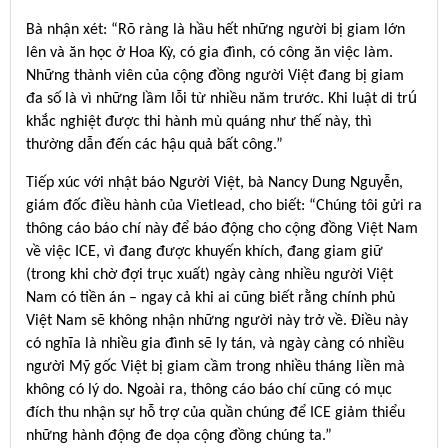
Bà nhận xét: “Rõ ràng là hầu hết những người bị giam lớn
lên và ăn học ở Hoa Kỳ, có gia đình, có công ăn việc làm.
Những thành viên của cộng đồng người Việt đang bị giam
đa số là vì những lầm lỗi từ nhiều năm trước. Khi luật di trú
khắc nghiệt được thi hành mù quáng như thế này, thì
thường dẫn đến các hậu quả bất công.”
Tiếp xúc với nhật báo Người Việt, bà Nancy Dung Nguyễn,
giám đốc điều hành của Vietlead, cho biết: “Chúng tôi gửi ra
thông cáo báo chí này để báo động cho cộng đồng Việt Nam
về việc ICE, vì đang được khuyến khích, đang giam giữ
(trong khi chờ đợi trục xuất) ngày càng nhiều người Việt
Nam có tiền án – ngay cả khi ai cũng biết rằng chính phủ
Việt Nam sẽ không nhận những người này trở về. Điều này
có nghĩa là nhiều gia đình sẽ ly tán, và ngày càng có nhiều
người Mỹ gốc Việt bị giam cầm trong nhiều tháng liền mà
không có lý do. Ngoài ra, thông cáo báo chí cũng có mục
đích thu nhận sự hỗ trợ của quần chúng để ICE giảm thiểu
những hành động đe dọa cộng đồng chúng ta.”