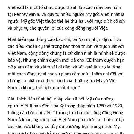
Vietlead là một tổ chức được thành lập cách đây bảy năm
tại Pennsylvania, và quy tụ nhiều người Mỹ gốc Việt, nhất là
người Mỹ gốc Việt thuộc thế hệ thứ hai, với mục đích cổ súy
và phục vụ cho quyền lợi của cộng đồng người Việt.
Phát biểu qua thông cáo báo chí, bà Nancy nhận định: “Do
các điều khoản cụ thể trong bản thoả thuận về trục xuất với
Việt Nam, cộng đồng chúng ta cứ đinh ninh là mình sẽ được
bảo vệ. Nhưng chính quyền mới đã cho ICE thêm quyền hạn
để giam cầm và giám sát di dân, và kết quả là sự gia tăng
một cách đáng ngại các vụ giam cầm mới, thậm chí đối với
những cá nhân mà theo bản thoả thuận giữa Mỹ và Việt
Nam là không thể bị trục xuất được.”
Giải thích tiến trình hội nhập vào xã hội Mỹ của những
người Việt tị nạn đến Hoa Kỳ trong thập niên 1980 và 1990,
thông cáo báo chí viết: “Tương tự như các cộng đồng Đông
Nam Á khác, người tị nạn Việt Nam phần lớn tái định cư tại
các khu vực không có đầy đủ phương tiện trong nước Mỹ.
Hậu quả là họ phải đối mặt với đói nghèo cùng cực và kỳ thị