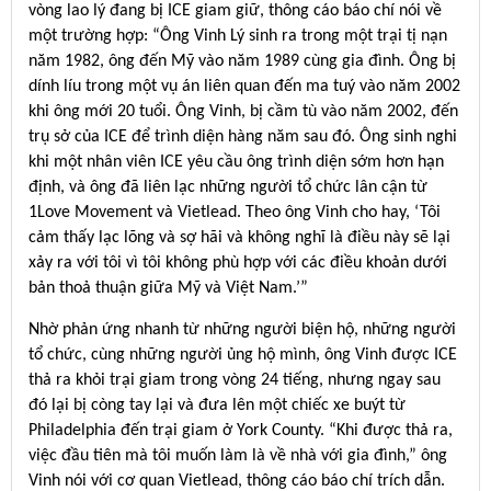
vòng lao lý đang bị ICE giam giữ, thông cáo báo chí nói về
một trường hợp: “Ông Vinh Lý sinh ra trong một trại tị nạn
năm 1982, ông đến Mỹ vào năm 1989 cùng gia đình. Ông bị
dính líu trong một vụ án liên quan đến ma tuý vào năm 2002
khi ông mới 20 tuổi. Ông Vinh, bị cầm tù vào năm 2002, đến
trụ sở của ICE để trình diện hàng năm sau đó. Ông sinh nghi
khi một nhân viên ICE yêu cầu ông trình diện sớm hơn hạn
định, và ông đã liên lạc những người tổ chức lân cận từ
1Love Movement và Vietlead. Theo ông Vinh cho hay, ‘Tôi
cảm thấy lạc lõng và sợ hãi và không nghĩ là điều này sẽ lại
xảy ra với tôi vì tôi không phù hợp với các điều khoản dưới
bản thoả thuận giữa Mỹ và Việt Nam.’”
Nhờ phản ứng nhanh từ những người biện hộ, những người
tổ chức, cùng những người ủng hộ mình, ông Vinh được ICE
thả ra khỏi trại giam trong vòng 24 tiếng, nhưng ngay sau
đó lại bị còng tay lại và đưa lên một chiếc xe buýt từ
Philadelphia đến trại giam ở York County. “Khi được thả ra,
việc đầu tiên mà tôi muốn làm là về nhà với gia đình,” ông
Vinh nói với cơ quan Vietlead, thông cáo báo chí trích dẫn.