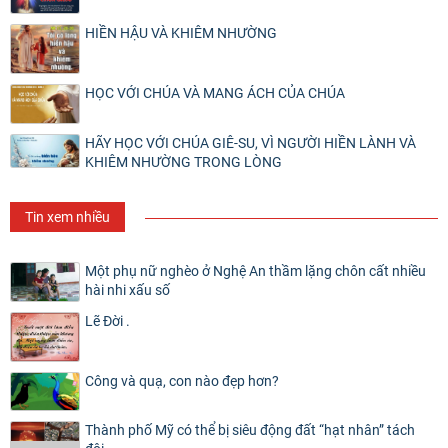
HIỀN HẬU VÀ KHIÊM NHƯỜNG
HỌC VỚI CHÚA VÀ MANG ÁCH CỦA CHÚA
HÃY HỌC VỚI CHÚA GIÊ-SU, VÌ NGƯỜI HIỀN LÀNH VÀ
KHIÊM NHƯỜNG TRONG LÒNG
Tin xem nhiều
Một phụ nữ nghèo ở Nghệ An thầm lặng chôn cất nhiều
hài nhi xấu số
Lẽ Đời .
Công và quạ, con nào đẹp hơn?
Thành phố Mỹ có thể bị siêu động đất “hạt nhân” tách