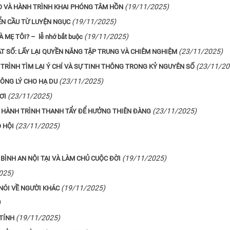
(19/11/2025)
O VÀ HÀNH TRÌNH KHAI PHÓNG TÂM HỒN
(19/11/2025)
ỂN CẦU TỪ LUYỆN NGỤC
(19/11/2025)
À MẸ TÔI? – lễ nhớ bắt buộc
(23/11/2025)
T SỐ: LẤY LẠI QUYỀN NĂNG TẬP TRUNG VÀ CHIÊM NGHIỆM
(23/11/20
TRÌNH TÌM LẠI Ý CHÍ VÀ SỰ TINH THÔNG TRONG KỶ NGUYÊN SỐ
(23/11/2025)
CÔNG LÝ CHO HẠ DU
(23/11/2025)
ƠI
(23/11/2025)
VÀ HÀNH TRÌNH THANH TẨY ĐỂ HƯỞNG THIÊN ĐÀNG
(23/11/2025)
 HỘI
(19/11/2025)
 BÌNH AN NỘI TẠI VÀ LÀM CHỦ CUỘC ĐỜI
025)
(19/11/2025)
NÓI VỀ NGƯỜI KHÁC
)
(19/11/2025)
 TÍNH