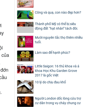
Công và quạ, con nào đẹp hơn?
i
Thành phố Mỹ có thể bị siêu
động đất “hạt nhân” tách đôi.
ay
Mười nguyên tắc thọ thêm nhiều
tuổi.
ội
Làm sao để hạnh phúc?
n của
a
Little Saigon: 16 thủ khoa và á
 đớn
khoa Học Khu Garden Grove
2017 là gốc Việt
 cầu
10 lý do chịu đau khổ
u
.
Người London dốc lòng cứu trợ
cư dân trong vụ cháy chung cư