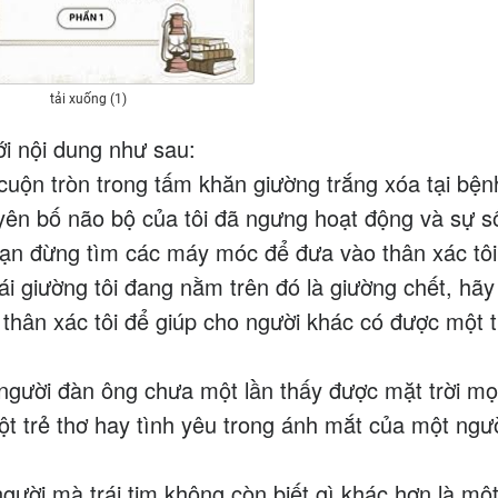
tải xuống (1)
ới nội dung như sau:
cuộn tròn trong tấm khăn giường trắng xóa tại bện
uyên bố não bộ của tôi đã ngưng hoạt động và sự 
 bạn đừng tìm các máy móc để đưa vào thân xác tôi
i giường tôi đang nằm trên đó là giường chết, hãy
 thân xác tôi để giúp cho người khác có được một 
 người đàn ông chưa một lần thấy được mặt trời m
t trẻ thơ hay tình yêu trong ánh mắt của một ngư
người mà trái tim không còn biết gì khác hơn là mộ