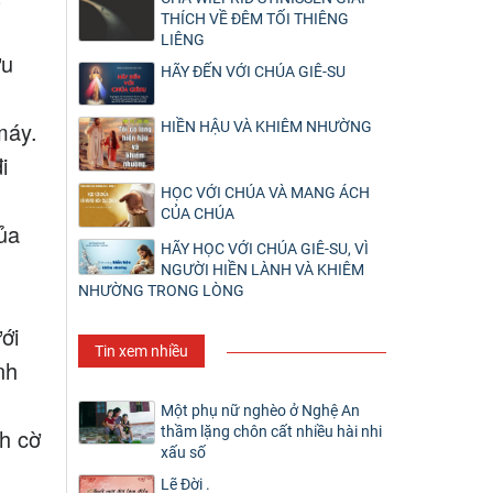
THÍCH VỀ ĐÊM TỐI THIÊNG
LIÊNG
ưu
HÃY ĐẾN VỚI CHÚA GIÊ-SU
máy.
HIỀN HẬU VÀ KHIÊM NHƯỜNG
i
HỌC VỚI CHÚA VÀ MANG ÁCH
CỦA CHÚA
ủa
HÃY HỌC VỚI CHÚA GIÊ-SU, VÌ
NGƯỜI HIỀN LÀNH VÀ KHIÊM
NHƯỜNG TRONG LÒNG
ới
Tin xem nhiều
nh
Một phụ nữ nghèo ở Nghệ An
thầm lặng chôn cất nhiều hài nhi
nh cờ
xấu số
Lẽ Đời .