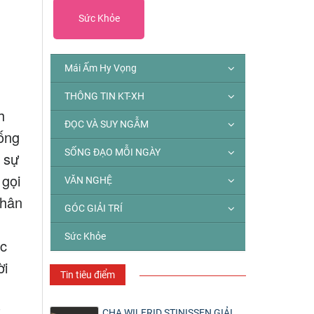
Sức Khỏe
Mái Ấm Hy Vọng
THÔNG TIN KT-XH
h
ĐỌC VÀ SUY NGẪM
sống
SỐNG ĐẠO MỖI NGÀY
 sự
 gọi
VĂN NGHỆ
thân
GÓC GIẢI TRÍ
Sức Khỏe
ọc
ời
Tin tiêu điểm
t
CHA WILFRID STINISSEN GIẢI