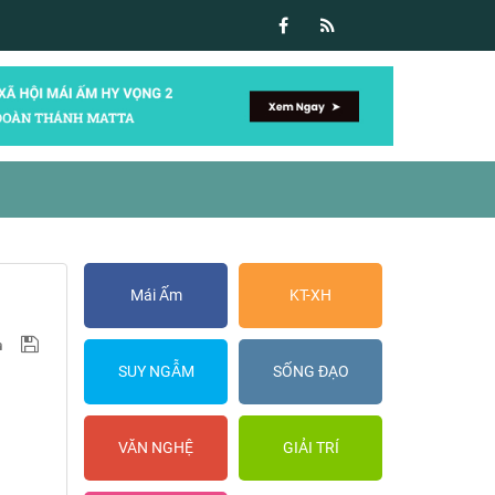
Mái Ấm
KT-XH
SUY NGẪM
SỐNG ĐẠO
VĂN NGHỆ
GIẢI TRÍ