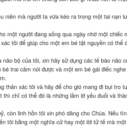
u niên mà người ta vừa kéo ra trong một tai nạn l
 cho một người đang sống qua ngày nhờ một chiếc 
 xác tôi để giúp cho một em bé tật nguyền có thể đ
 não bộ của tôi, xin hãy sử dụng các tế bào não c
u bé trai câm nói được và một em bé gái điếc nghe
em.
g thân xác tôi và hãy để cho gió mang đi bụi tro tư
 thì chỉ có thể đó là những lầm lỡ yếu đuối và thà
 quỷ, còn linh hồn tôi xin phó dâng cho Chúa. Nếu tì
đến tôi bằng một nghĩa cử hay một lời tử tế mà một