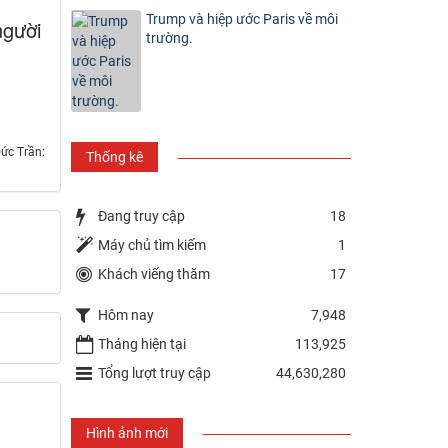
Trump và hiệp ước Paris về môi
người
trường.
m
ức Trần:
Thống kê
Đang truy cập
18
Máy chủ tìm kiếm
1
Khách viếng thăm
17
Hôm nay
7,948
Tháng hiện tại
113,925
Tổng lượt truy cập
44,630,280
Hình ảnh mới