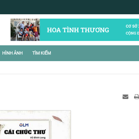
HÌNH ẢNH
TÌM KIẾM