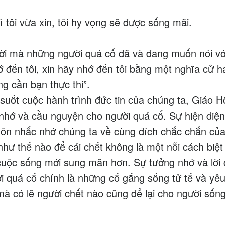
 tôi vừa xin, tôi hy vọng sẽ được sống mãi.
 lời mà những người quá cố đã và đang muốn nói vớ
ớ đến tôi, xin hãy nhớ đến tôi bằng một nghĩa cử h
g cần bạn thực thi”.
uốt cuộc hành trình đức tin của chúng ta, Giáo H
nhớ và cầu nguyện cho người quá cố. Sự hiện diệ
luôn nhắc nhớ chúng ta về cùng đích chắc chắn củ
như thế nào để cái chết không là một nỗi cách biệt
cuộc sống mới sung mãn hơn. Sự tưởng nhớ và lời
i quá cố chính là những cố gắng sống tử tế và yê
mà có lẽ người chết nào cũng để lại cho người sống