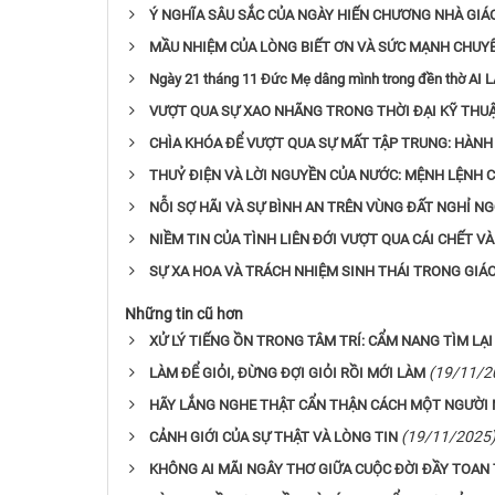
Ý NGHĨA SÂU SẮC CỦA NGÀY HIẾN CHƯƠNG NHÀ GIÁ
MẦU NHIỆM CỦA LÒNG BIẾT ƠN VÀ SỨC MẠNH CHUY
Ngày 21 tháng 11 Đức Mẹ dâng mình trong đền thờ AI L
VƯỢT QUA SỰ XAO NHÃNG TRONG THỜI ĐẠI KỸ THUẬ
CHÌA KHÓA ĐỂ VƯỢT QUA SỰ MẤT TẬP TRUNG: HÀNH 
THUỶ ĐIỆN VÀ LỜI NGUYỀN CỦA NƯỚC: MỆNH LỆNH 
NỖI SỢ HÃI VÀ SỰ BÌNH AN TRÊN VÙNG ĐẤT NGHỈ NG
NIỀM TIN CỦA TÌNH LIÊN ĐỚI VƯỢT QUA CÁI CHẾT 
SỰ XA HOA VÀ TRÁCH NHIỆM SINH THÁI TRONG GIÁO
Những tin cũ hơn
XỬ LÝ TIẾNG ỒN TRONG TÂM TRÍ: CẨM NANG TÌM LẠI
(19/11/2
LÀM ĐỂ GIỎI, ĐỪNG ĐỢI GIỎI RỒI MỚI LÀM
HÃY LẮNG NGHE THẬT CẨN THẬN CÁCH MỘT NGƯỜI 
(19/11/2025
CẢNH GIỚI CỦA SỰ THẬT VÀ LÒNG TIN
KHÔNG AI MÃI NGÂY THƠ GIỮA CUỘC ĐỜI ĐẦY TOAN