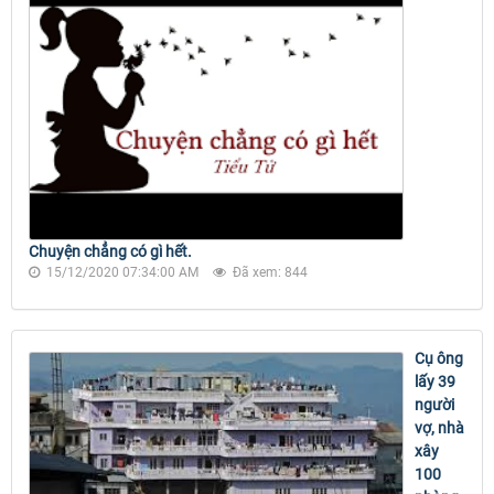
Chuyện chẳng có gì hết.
15/12/2020 07:34:00 AM
Đã xem: 844
Cụ ông
lấy 39
người
vợ, nhà
xây
100