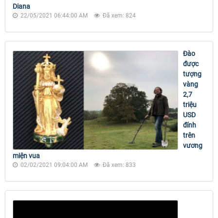
Diana
22/05/2021 06:44:00 AM
Đã xem: 824
Đào
được
tượng
vàng
2,7
triệu
USD
đính
trên
vương
miện vua
02/02/2021 09:04:00 AM
Đã xem: 833