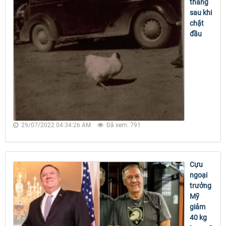
tháng
sau khi
chặt
đầu
29/07/2022 04:34:26 AM
Đã xem: 791
Cựu
ngoại
trưởng
Mỹ
giảm
40 kg