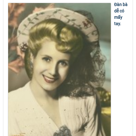
Đàn bà
dễ có
mấy
tay.