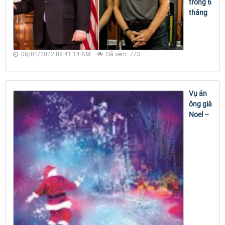
trong 6
tháng
08/01/2022 08:41:14 AM
Đã xem: 773
Vụ án
ông già
Noel –