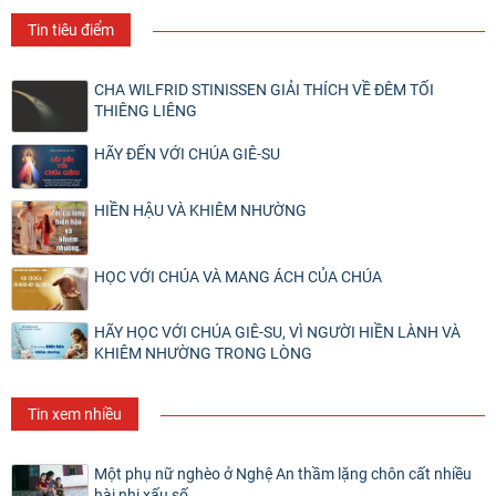
Tin tiêu điểm
CHA WILFRID STINISSEN GIẢI THÍCH VỀ ĐÊM TỐI
THIÊNG LIÊNG
HÃY ĐẾN VỚI CHÚA GIÊ-SU
HIỀN HẬU VÀ KHIÊM NHƯỜNG
HỌC VỚI CHÚA VÀ MANG ÁCH CỦA CHÚA
HÃY HỌC VỚI CHÚA GIÊ-SU, VÌ NGƯỜI HIỀN LÀNH VÀ
KHIÊM NHƯỜNG TRONG LÒNG
Tin xem nhiều
Một phụ nữ nghèo ở Nghệ An thầm lặng chôn cất nhiều
hài nhi xấu số