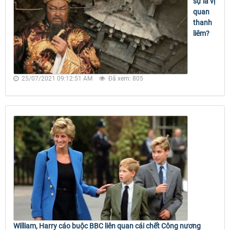
sự là vị
quan
thanh
liêm?
25/07/2021 09:12:51 AM
Đã xem: 805
William, Harry cáo buộc BBC liên quan cái chết Công nương