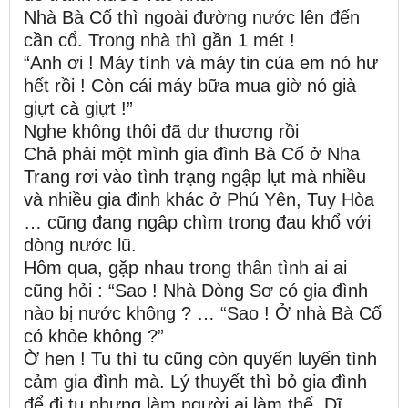
Nhà Bà Cố thì ngoài đường nước lên đến
cần cổ. Trong nhà thì gần 1 mét !
“Anh ơi ! Máy tính và máy tin của em nó hư
hết rồi ! Còn cái máy bữa mua giờ nó già
giựt cà giựt !”
Nghe không thôi đã dư thương rồi
Chả phải một mình gia đình Bà Cố ở Nha
Trang rơi vào tình trạng ngập lụt mà nhiều
và nhiều gia đinh khác ở Phú Yên, Tuy Hòa
… cũng đang ngâp chìm trong đau khổ với
dòng nước lũ.
Hôm qua, gặp nhau trong thân tình ai ai
cũng hỏi : “Sao ! Nhà Dòng Sơ có gia đình
nào bị nước không ? … “Sao ! Ở nhà Bà Cố
có khỏe không ?”
Ờ hen ! Tu thì tu cũng còn quyến luyến tình
cảm gia đình mà. Lý thuyết thì bỏ gia đình
để đi tu nhưng làm người ai làm thế. Dĩ