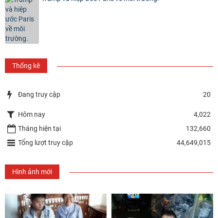
Thống kê
Đang truy cập
20
Hôm nay
4,022
Tháng hiện tại
132,660
Tổng lượt truy cập
44,649,015
Hình ảnh mới