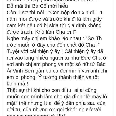
Dỗ mãi thì Bà Cố mới hiểu
Còn 1 sơ thì nói : “Con nộp đơn xin đi ! 1
năm mới được và trước khi đi là làm giấy
cam kết nếu có bị sida thì gia đình không
được trách. Khó lăm Cha ơi !”
Nghe mấy chị em kháo láo nhau : “Sơ Th
ước muốn ở đây cho đến chết đó Cha !”
Tuyệt vời cái thiện ý ấy ! Cái thiện ý ấy đã
rơi vào lòng nhiều người tu như Đức Cha ở
với anh chị em phong và một số nữ tử Bác
Ái Vinh Sơn gắn bó cả đời mình với anh chị
em bị phong. Ý tưởng thánh thiện và tốt
lành mà !
Thật sự thì khi cho con đi tu, ai ai cũng
muốn con mình làm cho gia đình “lở mày lở
mặt” thế nhưng ít ai để ý đến phía sau của
đời tu, của những ơn gọi “khó” như ở với
anh chị em phong và HIV.