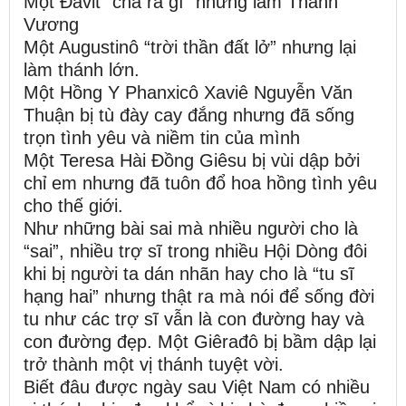
Một Đavit “chả ra gì” nhưng làm Thánh
Vương
Một Augustinô “trời thần đất lở” nhưng lại
làm thánh lớn.
Một Hồng Y Phanxicô Xaviê Nguyễn Văn
Thuận bị tù đày cay đắng nhưng đã sống
trọn tình yêu và niềm tin của mình
Một Teresa Hài Đồng Giêsu bị vùi dập bởi
chỉ em nhưng đã tuôn đổ hoa hồng tình yêu
cho thế giới.
Như những bài sai mà nhiều người cho là
“sai”, nhiều trợ sĩ trong nhiều Hội Dòng đôi
khi bị người ta dán nhãn hay cho là “tu sĩ
hạng hai” nhưng thật ra mà nói để sống đời
tu như các trợ sĩ vẫn là con đường hay và
con đường đẹp. Một Giêrađô bị bầm dập lại
trở thành một vị thánh tuyệt vời.
Biết đâu được ngày sau Việt Nam có nhiều