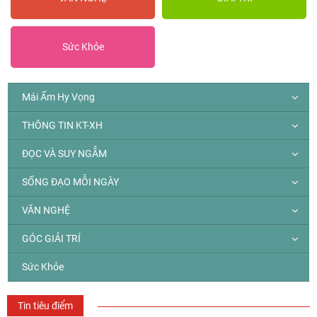
Sức Khỏe
Mái Ấm Hy Vọng
THÔNG TIN KT-XH
ĐỌC VÀ SUY NGẪM
SỐNG ĐẠO MỖI NGÀY
VĂN NGHỆ
GÓC GIẢI TRÍ
Sức Khỏe
Tin tiêu điểm