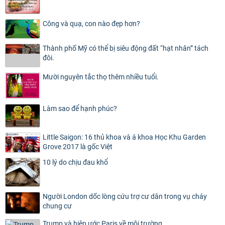
Công và quạ, con nào đẹp hơn?
Thành phố Mỹ có thể bị siêu động đất “hạt nhân” tách
đôi.
Mười nguyên tắc thọ thêm nhiều tuổi.
Làm sao để hạnh phúc?
Little Saigon: 16 thủ khoa và á khoa Học Khu Garden
Grove 2017 là gốc Việt
10 lý do chịu đau khổ
Người London dốc lòng cứu trợ cư dân trong vụ cháy
chung cư
Trump và hiệp ước Paris về môi trường.