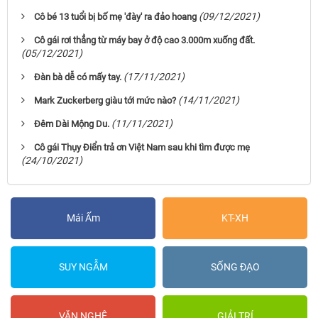
(09/12/2021)
Cô bé 13 tuổi bị bố mẹ 'đày' ra đảo hoang
Cô gái rơi thẳng từ máy bay ở độ cao 3.000m xuống đất.
(05/12/2021)
(17/11/2021)
Đàn bà dễ có mấy tay.
(14/11/2021)
Mark Zuckerberg giàu tới mức nào?
(11/11/2021)
Ðêm Dài Mộng Du.
Cô gái Thụy Điển trả ơn Việt Nam sau khi tìm được mẹ
(24/10/2021)
Mái Ấm
KT-XH
SUY NGẪM
SỐNG ĐẠO
VĂN NGHỆ
GIẢI TRÍ