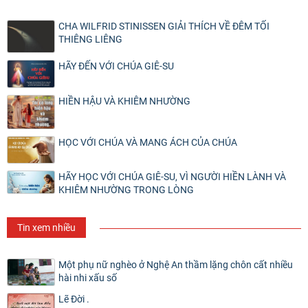
CHA WILFRID STINISSEN GIẢI THÍCH VỀ ĐÊM TỐI
THIÊNG LIÊNG
HÃY ĐẾN VỚI CHÚA GIÊ-SU
HIỀN HẬU VÀ KHIÊM NHƯỜNG
HỌC VỚI CHÚA VÀ MANG ÁCH CỦA CHÚA
HÃY HỌC VỚI CHÚA GIÊ-SU, VÌ NGƯỜI HIỀN LÀNH VÀ
KHIÊM NHƯỜNG TRONG LÒNG
Tin xem nhiều
Một phụ nữ nghèo ở Nghệ An thầm lặng chôn cất nhiều
hài nhi xấu số
Lẽ Đời .