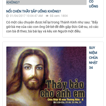
CÓ
UỐNG
NỔI CHÉN THẦY SẮP UỐNG KHÔNG?
01/04/2017 10:04:47 AM
Đã xem: 1804
Có một câu chuyện được kể lại trong Thánh Kinh như sau: “Bấy
giờ bà mẹ của các con ông Dê-bê-đê đến gặp Đức Giê-su, có các
con bà đi theo; bà bái lạy và kêu xin Người một điều.
SUY
NIỆM
CHÚA
NHẬT
34