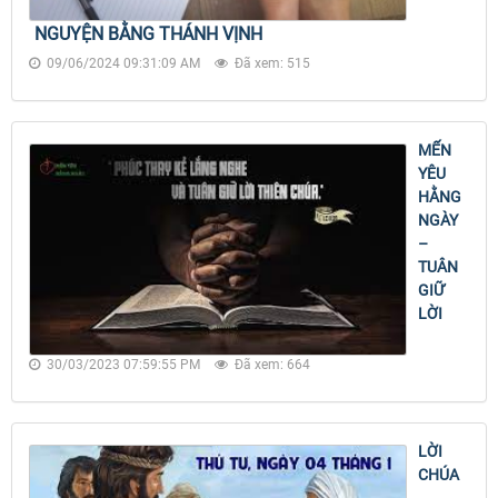
NGUYỆN BẰNG THÁNH VỊNH
09/06/2024 09:31:09 AM
Đã xem: 515
MẾN
YÊU
HẰNG
NGÀY
–
TUÂN
GIỮ
LỜI
30/03/2023 07:59:55 PM
Đã xem: 664
LỜI
CHÚA