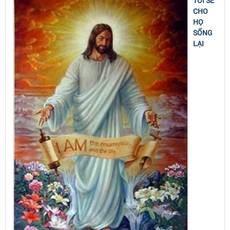
TÔI SẼ
CHO
HỌ
SỐNG
LẠI