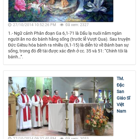
27/10/2014 10:52:26 PM
Đã xem: 2327
1.- Ngữ cảnh Phân đoạn Ga 6,1-71 là Dấu lạ nuôi năm ngàn
người ăn no do bánh hằng sống (trước lễ Vượt Qua). Sau truyện
Đức Giêsu hóa bánh ra nhiều (6,1-15) là diễn từ về Bánh ban sự
sống, trong đó đề tài được xác định ở cc. 35 và 51: “Chính tôi là
bánh…”.
TM.
Đặc
San
Giáo Sĩ
Việt
Nam
27/10/2014 09:32:40 PM
Đã xem: 3053