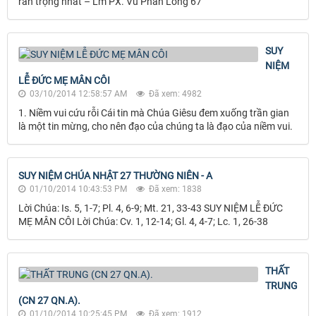
răn trọng nhất – Lm PX. Vũ Phan Long 67
SUY
NIỆM
LỄ ĐỨC MẸ MÂN CÔI
03/10/2014 12:58:57 AM
Đã xem: 4982
1. Niềm vui cứu rỗi Cái tin mà Chúa Giêsu đem xuống trần gian
là một tin mừng, cho nên đạo của chúng ta là đạo của niềm vui.
SUY NIỆM CHÚA NHẬT 27 THƯỜNG NIÊN - A
01/10/2014 10:43:53 PM
Đã xem: 1838
Lời Chúa: Is. 5, 1-7; Pl. 4, 6-9; Mt. 21, 33-43 SUY NIỆM LỄ ĐỨC
MẸ MÂN CÔI Lời Chúa: Cv. 1, 12-14; Gl. 4, 4-7; Lc. 1, 26-38
THẤT
TRUNG
(CN 27 QN.A).
01/10/2014 10:25:45 PM
Đã xem: 1912