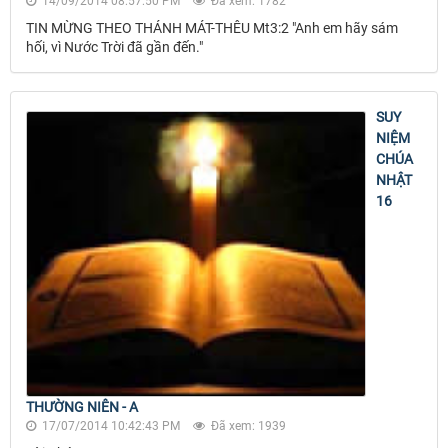
14/09/2014 08:57:50 PM
Đã xem: 1782
TIN MỪNG THEO THÁNH MÁT-THÊU Mt3:2 "Anh em hãy sám
hối, vì Nước Trời đã gần đến."
SUY
NIỆM
CHÚA
NHẬT
16
THƯỜNG NIÊN - A
17/07/2014 10:42:43 PM
Đã xem: 1939