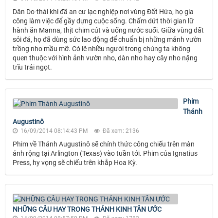
Dân Do-thái khi đã an cư lạc nghiệp nơi vùng Đất Hứa, họ gia
công làm việc để gầy dựng cuộc sống. Chấm dứt thời gian lữ
hành ăn Manna, thịt chim cút và uống nước suối. Giữa vùng đất
sỏi đá, họ đã dùng sức lao động để chuẩn bị những mảnh vườn
trồng nho mầu mỡ. Có lẽ nhiều người trong chúng ta không
quen thuộc với hình ảnh vườn nho, dàn nho hay cây nho nặng
trĩu trái ngọt.
Phim
Thánh
Augustinô
16/09/2014 08:14:43 PM
Đã xem: 2136
Phim về Thánh Augustinô sẽ chính thức công chiếu trên màn
ảnh rộng tại Arlington (Texas) vào tuần tới. Phim của Ignatius
Press, hy vọng sẽ chiếu trên khắp Hoa Kỳ.
NHỮNG CÂU HAY TRONG THÁNH KINH TÂN ƯỚC