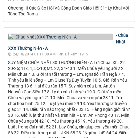
Chương III Các Giáo Hội Và Cộng Ðoàn Giáo Hội 31* Ly Khai Với
Tông Tòa Roma
- Chúa
Nhật
XXX Thường Niên - A
24/10/2014 01:11:08 AM
Đã xem: 1915
SUY NIỆM CHÚA NHẬT 30 THƯỜNG NIÊN - A Lời Chúa: Xh. 22,
20-26; 1Tx. 1, 5c-10; Mt. 22, 34-40 1. Mến Chúa yêu người 2 2.
Mến Chúa 4 3. Giới răn tối thượng – Lm. Ignatiô Trần Ngà 7 4.
Tình yêu là lẽ sống – Lm Giuse Tạ Duy Tuyền 10 5. Giới Răn Yêu
Thương 13 6. Hai điều răn 15 7. Suy niệm của Lm. Antôn
Nguyễn Cao Siêu 17 8. Lý do của tình yêu 19 9. Giới răn mến
Chúa và yêu người 21 10. Mến Chúa và yêu người 23 11. Trò
chơi hòa bình 25 12. Luật yêu mến 29 13. Yêu thương là truyền
giáo 31 14. Điều răn nào trọng nhất? 33 15. Hàng ngàn giới răn?
38 16. Giới luật thứ nhất và trên hết – Lm. An Phong 40 17. Mến
Chúa yêu người 42 18. Yêu thương 45 19. Yêu thương 49 20.
Luật trọng đại nhất 52 21. Lạy Chúa, xin giúp con yêu mến Chúa
56 22. Điều răn trọng nhất - JKN 58 23. "Ngừng lại!" 64 24. Điều