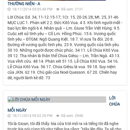
THƯỜNG NIÊN - A
18/11/2014 09:05:48 PM
Đã xem: 2131
Lời Chúa: Ed. 34, 11-12.15-17; 1Cr. 15, 20-26.28; Mt. 25, 31-46
MỤC LỤC 1. Phán xét 2 2. Đức Kitô Vua. 4 3. Khi tình người mất -
bạo lực lên ngôi 6 4. Nhân quả – Lm. Giuse Trần Việt Hùng. 9 5.
Cuộc xét xử tình yêu – Cố Lm. Hồng Phúc. 15 6. Vương quốc
tình yêu – ĐTGM. Ngô Quang Kiệt. 18 7. Vì xưa Ta đói. 20 8.
Đường về vương quốc tình yêu. 23 9. Vương quốc của tình yêu.
30 10. Những người được chúc phúc. 34 11. Lễ Chúa Kitô Vua.
39 12. Tha nhân là thân thể Chúa Giêsu – Lm. Trần Ngà. 43 13.
Vua vĩnh cửu. 48 14. Phán xét 51 15. Lễ Chúa Kitô Vua. 54 16.
Lễ Chúa Kitô Vua. 56 17. Chúa Giêsu là vua. 59 18. Suy niệm
của JKN. 62 19. Chú giải của Noel Quesson. 67 20. Chiên hay
dê, người lành kẻ dữ. 73
LỜI
CHÚA
MỖI NGÀY
18/11/2014 09:02:28 PM
Đã xem: 2948
Tôi là Gioan, tôi đã thấy: kìa cửa trời mở ra và tiếng tôi đã nghe
trước kia nói cùng tôi như tiếng loa rằng: “Hãy lên đây, Ta sẽ cho