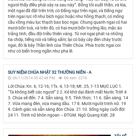
ngươi thấy điều phải xảy ra sau này”. Bỗng tôi xuất thần, và kìa,
một ngai đã đặt trên trời, có Đấng ngự trên ngai, và Đấng ngự
trên ngai rực rỡ như bích ngọc hoặc như hồng thạch; có mống
cầu vồng màu lục thạch bao bọc ngai. Chung quanh ngai có hai
mươi bốn toà, và trên đó, có hai mươi bốn trưởng lão, mặc áo
trắng tinh, đầu đội triều thiên vàng. Từ nơi ngai phát ra những
tia chớp, tiếng nói và tiếng sấm; lại có bảy cây đèn cháy trước
ngai, đó là bảy Thần linh của Thiên Chúa. Phía trước ngai coi
như có biển trong ngần như pha lê.
SUY NIỆM CHÚA NHẬT 32 THƯỜNG NIÊN - A
06/11/2014 05:42:48 PM
Đã xem: 2274
Lời Chúa: Kn. 6, 12-16; 1Tx. 4, 13-18; Mt. 25, 1-13 MỤC LỤC 1.
“Ta không biết các ngươi” 2 2. Kẻ khờ dại đánh mất Nước Trời! 4
3. Chúa sẽ đến. 7 4. Sẵn sàng. 9 5. Tỉnh thức. 11 6. Sẵn sàng. 14
7. Vừa mang đèn, vừa mang dầu. 17 8. Mười người trinh nữ. 19
9. Cảnh giác và sẵn sàng đón Chúa. 21 10. Sống ngày cuối đời
24 11. Trinh nữ khôn ngoan – ĐTGM. Ngô Quang Kiệt. 28