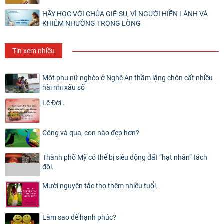
HÃY HỌC VỚI CHÚA GIÊ-SU, VÌ NGƯỜI HIỀN LÀNH VÀ
KHIÊM NHƯỜNG TRONG LÒNG
Tin xem nhiều
Một phụ nữ nghèo ở Nghệ An thầm lặng chôn cất nhiều
hài nhi xấu số
Lẽ Đời .
Công và quạ, con nào đẹp hơn?
Thành phố Mỹ có thể bị siêu động đất “hạt nhân” tách
đôi.
Mười nguyên tắc thọ thêm nhiều tuổi.
Làm sao để hạnh phúc?