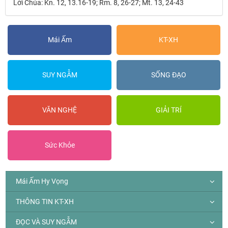
Lời Chúa: Kn. 12, 13.16-19; Rm. 8, 26-27; Mt. 13, 24-43
Mái Ấm
KT-XH
SUY NGẪM
SỐNG ĐẠO
VĂN NGHỆ
GIẢI TRÍ
Sức Khỏe
Mái Ấm Hy Vọng
THÔNG TIN KT-XH
ĐỌC VÀ SUY NGẪM