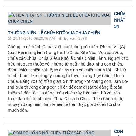
CHÚA
NHẬT
34
THƯỜNG NIÊN. LỄ CHÚA KITÔ VUA CHÚA CHIÊN
24/11/2017 08:28:16 AM
Đã xem: 2533
Chúng ta cử hành Chúa Nhật cuối cùng của năm Phụng Vụ (A).
Giáo Hội mừng kính trọng thể Lễ Chúa Kitô Vua, Vua các Vua,
Chúa các Chúa. Chúa Giêsu Kitô là Chúa Chiên Lành. Người Kitô
hữu rất quen thuộc với những từ ngữ nhà đạo, như con chiên,
đoàn chiên, chiên sát tế, chiên hy sinh và chiên gánh tội… Khi cử
hành thánh lễ mỗi ngày, chúng ta tuyên xưng: Lạy Chiên Thiên
Chúa, Đấng xóa tội trần gian, xin thương xót chúng con. Dân Do-
thái xưa thường dùng con chiên để đem đi sát tế dâng lễ toàn
thiêu và đền tội. Họ dùng máu chiên rảy trên bàn thờ và trên
toàn dân để thánh hiến. Chúa Giêsu là Chiên Thiên Chúa đã tự
nguyện dâng mình làm lễ hiến tế trên thập giá để đền tội cho
muôn dân.
CON