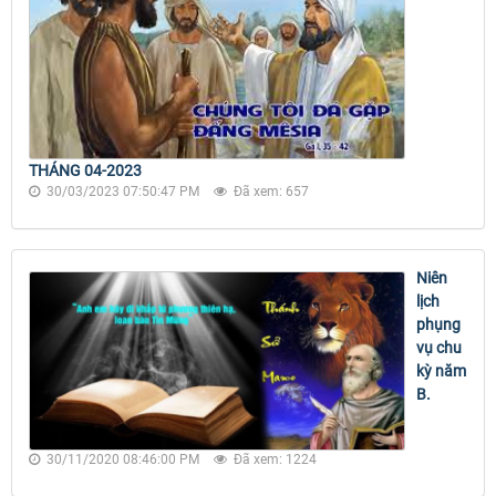
THÁNG 04-2023
30/03/2023 07:50:47 PM
Đã xem: 657
Niên
lịch
phụng
vụ chu
kỳ năm
B.
30/11/2020 08:46:00 PM
Đã xem: 1224