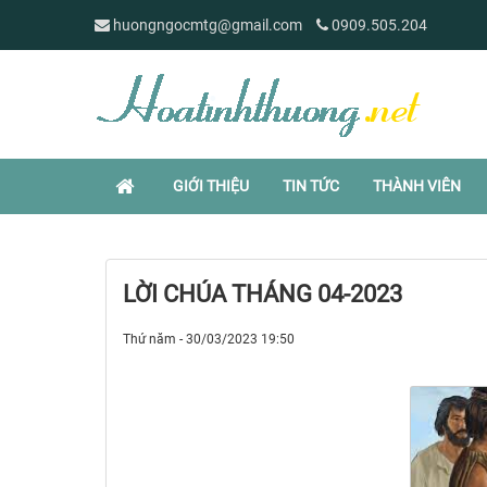
huongngocmtg@gmail.com
0909.505.204
GIỚI THIỆU
TIN TỨC
THÀNH VIÊN
LỜI CHÚA THÁNG 04-2023
Thứ năm - 30/03/2023 19:50