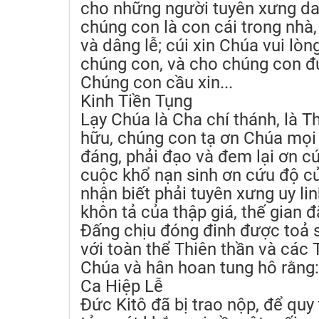
cho những người tuyên xưng da
chúng con là con cái trong nhà,
và dâng lễ; cúi xin Chúa vui lòn
chúng con, và cho chúng con 
Chúng con cầu xin...
Kinh Tiền Tụng
Lạy Chúa là Cha chí thánh, là 
hữu, chúng con tạ ơn Chúa mọi n
đáng, phải đạo và đem lại ơn c
cuộc khổ nạn sinh ơn cứu độ củ
nhận biết phải tuyên xưng uy li
khôn tả của thập giá, thế gian 
Đấng chịu đóng đinh được toả s
với toàn thể Thiên thần và các
Chúa và hân hoan tung hô rằng:
Ca Hiệp Lễ
Đức Kitô đã bị trao nộp, để quy