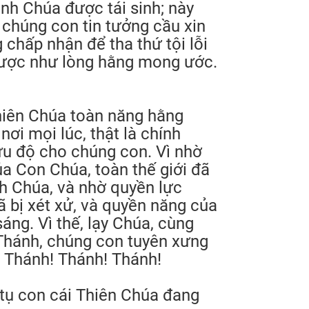
nh Chúa được tái sinh; này
 chúng con tin tưởng cầu xin
g chấp nhận để tha thứ tội lỗi
được như lòng hằng mong ước.
Thiên Chúa toàn năng hằng
ơi mọi lúc, thật là chính
ứu độ cho chúng con. Vì nhờ
a Con Chúa, toàn thế giới đã
nh Chúa, và nhờ quyền lực
đã bị xét xử, và quyền năng của
áng. Vì thế, lạy Chúa, cùng
 Thánh, chúng con tuyên xưng
 Thánh! Thánh! Thánh!
 tụ con cái Thiên Chúa đang