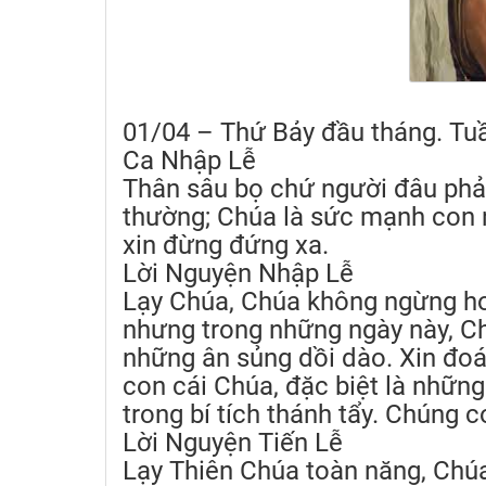
01/04 – Thứ Bảy đầu tháng. Tu
Ca Nhập Lễ
Thân sâu bọ chứ người đâu phải
thường; Chúa là sức mạnh con 
xin đừng đứng xa.
Lời Nguyện Nhập Lễ
Lạy Chúa, Chúa không ngừng ho
nhưng trong những ngày này, C
những ân sủng dồi dào. Xin đoá
con cái Chúa, đặc biệt là những
trong bí tích thánh tẩy. Chúng co
Lời Nguyện Tiến Lễ
Lạy Thiên Chúa toàn năng, Chúa