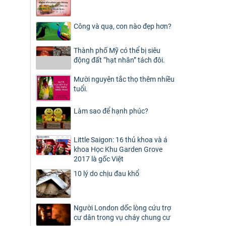
Công và quạ, con nào đẹp hơn?
Thành phố Mỹ có thể bị siêu
động đất “hạt nhân” tách đôi.
Mười nguyên tắc thọ thêm nhiều
tuổi.
Làm sao để hạnh phúc?
Little Saigon: 16 thủ khoa và á
khoa Học Khu Garden Grove
2017 là gốc Việt
10 lý do chịu đau khổ
Người London dốc lòng cứu trợ
cư dân trong vụ cháy chung cư