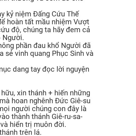
ày kỷ niệm Đấng Cứu Thế
 để hoàn tất mầu nhiệm Vượt
cứu độ, chúng ta hãy đem cả
o Người.
thông phần đau khổ Người đã
ia sẻ vinh quang Phục Sinh và
h mục dang tay đọc lời nguyện
hữu, xin thánh + hiến những
 mà hoan nghênh Đức Giê-su
mọi người chúng con đây là
ào thành thánh Giê-ru-sa-
và hiển trị muôn đời.
thánh trên lá.