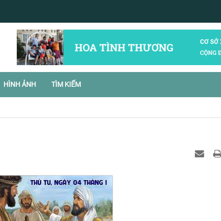
HÌNH ẢNH
TÌM KIẾM