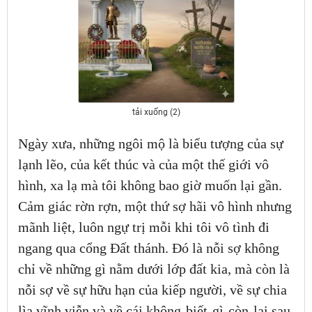
tải xuống (2)
Ngày xưa, những ngôi mộ là biểu tượng của sự
lạnh lẽo, của kết thúc và của một thế giới vô
hình, xa lạ mà tôi không bao giờ muốn lại gần.
Cảm giác rờn rợn, một thứ sợ hãi vô hình nhưng
mãnh liệt, luôn ngự trị mỗi khi tôi vô tình đi
ngang qua cổng Đất thánh. Đó là nỗi sợ không
chỉ về những gì nằm dưới lớp đất kia, mà còn là
nỗi sợ về sự hữu hạn của kiếp người, về sự chia
lìa vĩnh viễn và về cái không-biết-gì-còn-lại sau