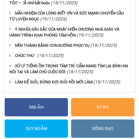
(19/11/2025)
TÔI? – lễ nhớ bắt buộc
MẦU NHIỆM CỦA LÒNG BIẾT ƠN VÀ SỨC MẠNH CHUYỂN CẦU
(19/11/2025)
TỪ LUYỆN NGỤC
Ý NGHĨA SÂU SẮC CỦA NGÀY HIẾN CHƯƠNG NHÀ GIÁO VÀ
(19/11/2025)
HÀNH TRÌNH KHAI PHÓNG TÂM HỒN
(19/11/2025)
NÊN THÁNH BẰNG CON ĐƯỜNG PHỤC VỤ
(19/11/2025)
CHÚC THƯ
XỬ LÝ TIẾNG ỒN TRONG TÂM TRÍ: CẨM NANG TÌM LẠI BÌNH AN
(19/11/2025)
NỘI TẠI VÀ LÀM CHỦ CUỘC ĐỜI
(19/11/2025)
LÀM ĐỂ GIỎI, ĐỪNG ĐỢI GIỎI RỒI MỚI LÀM
Mái Ấm
KT-XH
SUY NGẪM
SỐNG ĐẠO