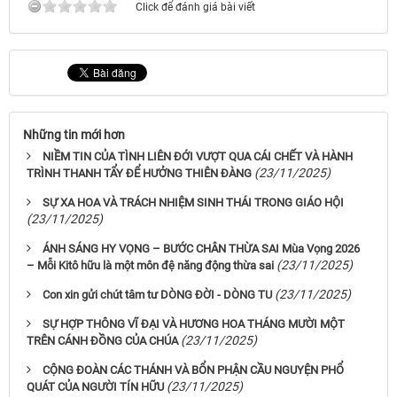
Click để đánh giá bài viết
Những tin mới hơn
NIỀM TIN CỦA TÌNH LIÊN ĐỚI VƯỢT QUA CÁI CHẾT VÀ HÀNH
(23/11/2025)
TRÌNH THANH TẨY ĐỂ HƯỞNG THIÊN ĐÀNG
SỰ XA HOA VÀ TRÁCH NHIỆM SINH THÁI TRONG GIÁO HỘI
(23/11/2025)
ÁNH SÁNG HY VỌNG – BƯỚC CHÂN THỪA SAI Mùa Vọng 2026
(23/11/2025)
– Mỗi Kitô hữu là một môn đệ năng động thừa sai
(23/11/2025)
Con xin gửi chút tâm tư DÒNG ĐỜI - DÒNG TU
SỰ HỢP THÔNG VĨ ĐẠI VÀ HƯƠNG HOA THÁNG MƯỜI MỘT
(23/11/2025)
TRÊN CÁNH ĐỒNG CỦA CHÚA
CỘNG ĐOÀN CÁC THÁNH VÀ BỔN PHẬN CẦU NGUYỆN PHỔ
(23/11/2025)
QUÁT CỦA NGƯỜI TÍN HỮU