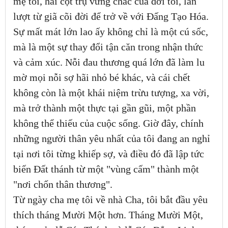
mẹ tôi, hai cột trụ vững chắc của đời tôi, lần
lượt từ giã cõi đời để trở về với Đấng Tạo Hóa.
Sự mất mát lớn lao ấy không chỉ là một cú sốc,
mà là một sự thay đổi tận căn trong nhận thức
và cảm xúc. Nỗi đau thương quá lớn đã làm lu
mờ mọi nỗi sợ hãi nhỏ bé khác, và cái chết
không còn là một khái niệm trừu tượng, xa vời,
mà trở thành một thực tại gần gũi, một phần
không thể thiếu của cuộc sống. Giờ đây, chính
những người thân yêu nhất của tôi đang an nghỉ
tại nơi tôi từng khiếp sợ, và điều đó đã lập tức
biến Đất thánh từ một "vùng cấm" thành một
"nơi chốn thân thương".
Từ ngày cha mẹ tôi về nhà Cha, tôi bắt đầu yêu
thích tháng Mười Một hơn. Tháng Mười Một,