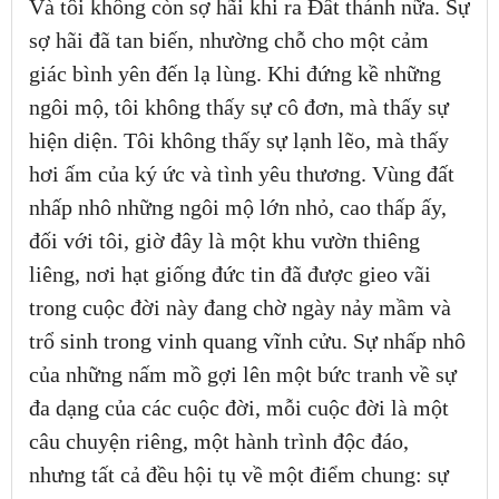
Và tôi không còn sợ hãi khi ra Đất thánh nữa. Sự
sợ hãi đã tan biến, nhường chỗ cho một cảm
giác bình yên đến lạ lùng. Khi đứng kề những
ngôi mộ, tôi không thấy sự cô đơn, mà thấy sự
hiện diện. Tôi không thấy sự lạnh lẽo, mà thấy
hơi ấm của ký ức và tình yêu thương. Vùng đất
nhấp nhô những ngôi mộ lớn nhỏ, cao thấp ấy,
đối với tôi, giờ đây là một khu vườn thiêng
liêng, nơi hạt giống đức tin đã được gieo vãi
trong cuộc đời này đang chờ ngày nảy mầm và
trổ sinh trong vinh quang vĩnh cửu. Sự nhấp nhô
của những nấm mồ gợi lên một bức tranh về sự
đa dạng của các cuộc đời, mỗi cuộc đời là một
câu chuyện riêng, một hành trình độc đáo,
nhưng tất cả đều hội tụ về một điểm chung: sự