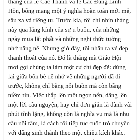
tháng của lễ Các Thánh và lễ Các Đẳng Linh
Hồn, bỗng mang một ý nghĩa hoàn toàn mới mẻ,
sâu xa và riêng tư. Trước kia, tôi chỉ nhìn tháng
này qua lăng kính của sự u buồn, của những
ngày mưa lất phất và những nghi thức tưởng
nhớ nặng nề. Nhưng giờ đây, tôi nhận ra vẻ đẹp
thanh thoát của nó. Đó là tháng mà Giáo Hội
mời gọi chúng ta làm một cử chỉ đẹp đẽ: dừng
lại giữa bộn bề để nhớ về những người đã đi
trước, không chỉ bằng nỗi buồn mà còn bằng
niềm tin. Việc thắp lên một ngọn nến, dâng lên
một lời cầu nguyện, hay chỉ đơn giản là dành vài
phút tĩnh lặng, không còn là nghĩa vụ mà là nhu
cầu nội tâm, là cách tôi tiếp tục cuộc trò chuyện
với đấng sinh thành theo một chiều kích khác.