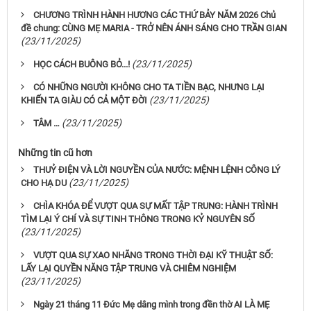
CHƯƠNG TRÌNH HÀNH HƯƠNG CÁC THỨ BẢY NĂM 2026 Chủ
đề chung: CÙNG MẸ MARIA - TRỞ NÊN ÁNH SÁNG CHO TRẦN GIAN
(23/11/2025)
(23/11/2025)
HỌC CÁCH BUÔNG BỎ...!
CÓ NHỮNG NGƯỜI KHÔNG CHO TA TIỀN BẠC, NHƯNG LẠI
(23/11/2025)
KHIẾN TA GIÀU CÓ CẢ MỘT ĐỜI
(23/11/2025)
TÂM …
Những tin cũ hơn
THUỶ ĐIỆN VÀ LỜI NGUYỀN CỦA NƯỚC: MỆNH LỆNH CÔNG LÝ
(23/11/2025)
CHO HẠ DU
CHÌA KHÓA ĐỂ VƯỢT QUA SỰ MẤT TẬP TRUNG: HÀNH TRÌNH
TÌM LẠI Ý CHÍ VÀ SỰ TINH THÔNG TRONG KỶ NGUYÊN SỐ
(23/11/2025)
VƯỢT QUA SỰ XAO NHÃNG TRONG THỜI ĐẠI KỸ THUẬT SỐ:
LẤY LẠI QUYỀN NĂNG TẬP TRUNG VÀ CHIÊM NGHIỆM
(23/11/2025)
Ngày 21 tháng 11 Đức Mẹ dâng mình trong đền thờ AI LÀ MẸ