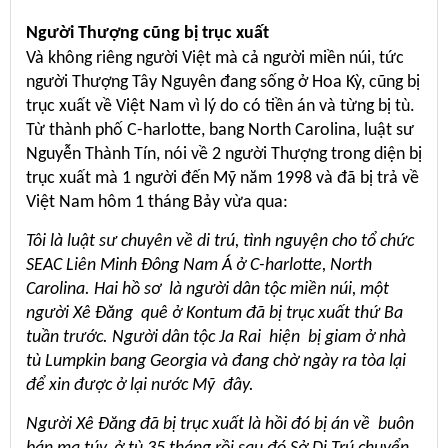
Người Thượng cũng bị trục xuất
Và không riêng người Việt mà cả người miền núi, tức
người Thượng Tây Nguyên đang sống ở Hoa Kỳ, cũng bị
trục xuất về Việt Nam vì lý do có tiền án và từng bị tù.
Từ thành phố C-harlotte, bang North Carolina, luật sư
Nguyễn Thành Tín, nói về 2 người Thượng trong diện bị
trục xuất mà 1 người đến Mỹ năm 1998 và đã bị trả về
Việt Nam hôm 1 tháng Bảy vừa qua:
Tôi là luật sư chuyên về di trú, tình nguyện cho tổ chức
SEAC Liên Minh Đông Nam Á ở C-harlotte, North
Carolina. Hai hồ sơ là người dân tộc miền núi, một
người Xê Đăng quê ở Kontum đã bị trục xuất thứ Ba
tuần trước. Người dân tộc Ja Rai hiện bị giam ở nhà
tù Lumpkin bang Georgia và đang chờ ngày ra tòa lại
để xin được ở lại nước Mỹ đây.
Người Xê Đăng đã bị trục xuất là hồi đó bị án về buôn