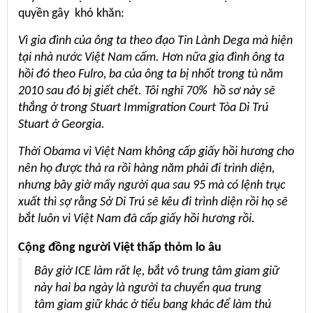
quyền gây khó khăn:
Vì gia đình của ông ta theo đạo Tin Lành Dega mà hiện
tại nhà nước Việt Nam cấm. Hơn nữa gia đình ông ta
hồi đó theo Fulro, ba của ông ta bị nhốt trong tù năm
2010 sau đó bị giết chết. Tôi nghĩ 70% hồ sơ này sẽ
thắng ở trong Stuart Immigration Court Tòa Di Trú
Stuart ở Georgia.
Thời Obama vì Việt Nam không cấp giấy hồi hương cho
nên họ được thả ra rồi hàng năm phải đi trình diện,
nhưng bây giờ mấy người qua sau 95 mà có lệnh trục
xuất thì sợ rằng Sở Di Trú sẽ kêu đi trình diện rồi họ sẽ
bắt luôn vì Việt Nam đã cấp giấy hồi hương rồi.
Cộng đồng người Việt thấp thỏm lo âu
Bây giờ ICE làm rất lẹ, bắt vô trung tâm giam giữ
này hai ba ngày là người ta chuyển qua trung
tâm giam giữ khác ở tiểu bang khác để làm thủ