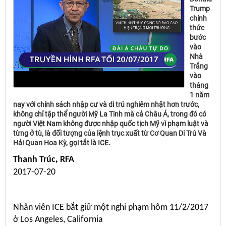
Trump
chính
thức
bước
vào
Nhà
Trắng
vào
tháng
1 năm
nay với chính sách nhập cư và di trú nghiêm nhặt hơn trước,
không chỉ tập thể người Mỹ La Tinh mà cả Châu Á, trong đó có
người Việt Nam không được nhập quốc tịch Mỹ vì phạm luật và
từng ở tù, là đối tượng của lệnh trục xuất từ Cơ Quan Di Trú Và
Hải Quan Hoa Kỳ, gọi tắt là ICE.
Thanh Trúc, RFA
2017-07-20
Nhân viên ICE bắt giữ một nghi phạm hôm 11/2/2017
ở Los Angeles, California