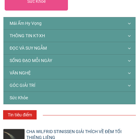
Sức Khỏe
Mái Ấm Hy Vọng
THÔNG TIN KT-XH
ĐỌC VÀ SUY NGẪM
SỐNG ĐẠO MỖI NGÀY
VĂN NGHỆ
GÓC GIẢI TRÍ
Sức Khỏe
Tin tiêu điểm
CHA WILFRID STINISSEN GIẢI THÍCH VỀ ĐÊM TỐI
THIÊNG LIÊNG