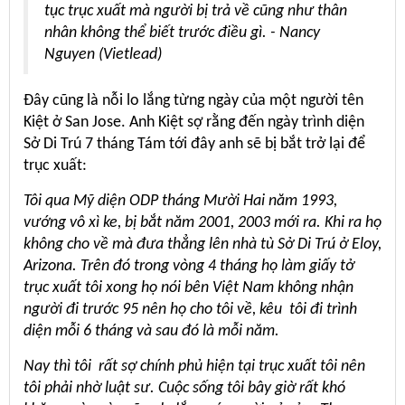
tục trục xuất mà người bị trả về cũng như thân
nhân không thể biết trước điều gì. - Nancy
Nguyen (Vietlead)
Đây cũng là nỗi lo lắng từng ngày của một người tên
Kiệt ở San Jose. Anh Kiệt sợ rằng đến ngày trình diện
Sở Di Trú 7 tháng Tám tới đây anh sẽ bị bắt trở lại để
trục xuất:
Tôi qua Mỹ diện ODP tháng Mười Hai năm 1993,
vướng vô xì ke, bị bắt năm 2001, 2003 mới ra. Khi ra họ
không cho về mà đưa thẳng lên nhà tù Sở Di Trú ở Eloy,
Arizona. Trên đó trong vòng 4 tháng họ làm giấy tở
trục xuất tôi xong họ nói bên Việt Nam không nhận
người đi trước 95 nên họ cho tôi về, kêu tôi đi trình
diện mỗi 6 tháng và sau đó là mỗi năm.
Nay thì tôi rất sợ chính phủ hiện tại trục xuất tôi nên
tôi phải nhờ luật sư. Cuộc sống tôi bây giờ rất khó