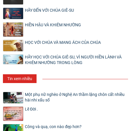
HÃY ĐẾN VỚI CHÚA GIÊ-SU
HIỀN HẬU VÀ KHIÊM NHƯỜNG
HỌC VỚI CHÚA VÀ MANG ÁCH CỦA CHÚA
HÃY HỌC VỚI CHÚA GIÊ-SU, VÌ NGƯỜI HIỀN LÀNH VÀ
KHIÊM NHƯỜNG TRONG LÒNG
Tin xem nhiều
Một phụ nữ nghèo ở Nghệ An thầm lặng chôn cất nhiều
hài nhi xấu số
Lẽ Đời .
Công và quạ, con nào đẹp hơn?