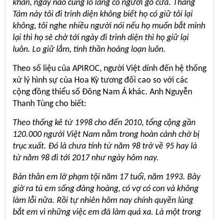
khăn, ngày nào cũng lo lắng có người gỏ cửa. Thang
Tám này tôi đi trình diện không biết họ có giữ tôi lại
không, tôi nghe nhiều người nói nếu họ muốn bắt mình
lại thì họ sẽ chờ tới ngày đi trình diện thì họ giữ lại
luôn. Lo giữ lắm, tinh thần hoảng loạn luôn.
Theo số liệu của APIROC, người Việt dính đến hệ thống
xử lý hình sự của Hoa Kỳ tương đối cao so với các
cộng đồng thiểu số Đông Nam Á khác. Anh Nguyễn
Thanh Tùng cho biết:
Theo thống kê từ 1998 cho đến 2010, tổng cộng gần
120.000 người Việt Nam nằm trong hoàn cảnh chờ bị
trục xuất. Đó là chưa tính từ năm 98 trở về 95 hay là
từ năm 98 đi tới 2017 như ngày hôm nay.
Bản thân em lỡ phạm tội năm 17 tuổi, năm 1993. Bây
giờ ra tù em sống đàng hoàng, có vợ có con và không
làm lỗi nữa. Rồi tự nhiên hôm nay chính quyền lùng
bắt em vì những việc em đã làm quá xa. Là một trong