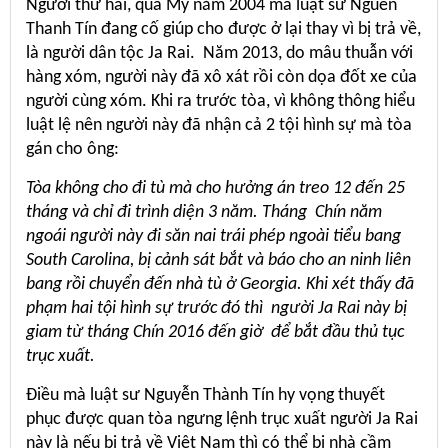
Người thứ hai, qua Mỹ năm 2004 mà luật sư Nguễn
Thanh Tín đang cố giúp cho được ở lại thay vì bị trả về,
là người dân tộc Ja Rai. Năm 2013, do mâu thuẫn với
hàng xóm, người này đã xô xát rồi còn dọa đốt xe của
người cùng xóm. Khi ra trước tòa, vì không thông hiểu
luật lệ nên người này đã nhận cả 2 tội hình sự mà tòa
gán cho ông:
Tòa không cho đi tù mà cho hưởng án treo 12 đến 25
tháng và chỉ đi trình diện 3 năm. Tháng Chín năm
ngoái người này đi săn nai trái phép ngoài tiểu bang
South Carolina, bị cảnh sát bắt và báo cho an ninh liên
bang rồi chuyển đến nhà tù ở Georgia. Khi xét thấy đã
phạm hai tội hình sự trước đó thì người Ja Rai này bị
giam từ tháng Chín 2016 đến giờ để bắt đầu thủ tục
trục xuất.
Điều mà luật sư Nguyễn Thành Tín hy vọng thuyết
phục được quan tòa ngưng lệnh trục xuất người Ja Rai
này là nếu bị trả về Việt Nam thì có thể bị nhà cầm