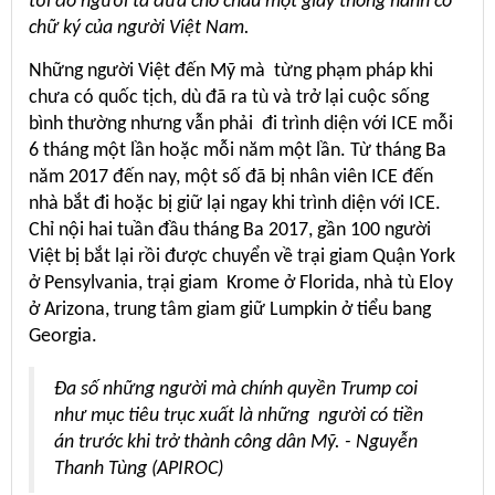
tới đó người ta đưa cho cháu một giấy thông hành có
chữ ký của người Việt Nam.
Những người Việt đến Mỹ mà từng phạm pháp khi
chưa có quốc tịch, dù đã ra tù và trở lại cuộc sống
bình thường nhưng vẫn phải đi trình diện với ICE mỗi
6 tháng một lần hoặc mỗi năm một lần. Từ tháng Ba
năm 2017 đến nay, một số đã bị nhân viên ICE đến
nhà bắt đi hoặc bị giữ lại ngay khi trình diện với ICE.
Chỉ nội hai tuần đầu tháng Ba 2017, gần 100 người
Việt bị bắt lại rồi được chuyển về trại giam Quận York
ở Pensylvania, trại giam Krome ở Florida, nhà tù Eloy
ở Arizona, trung tâm giam giữ Lumpkin ở tiểu bang
Georgia.
Đa số những người mà chính quyền Trump coi
như mục tiêu trục xuất là những người có tiền
án trước khi trở thành công dân Mỹ. - Nguyễn
Thanh Tùng (APIROC)