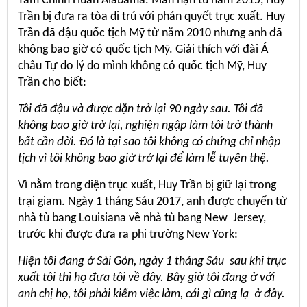
Tâm Chỉnh Huấn Alabama. Mãn hạn tù năm 2015, Huy
Trần bị đưa ra tòa di trú với phán quyết trục xuất. Huy
Trần đã đậu quốc tịch Mỹ từ năm 2010 nhưng anh đã
không bao giờ có quốc tịch Mỹ. Giải thích với đài Á
châu Tự do lý do mình không có quốc tịch Mỹ, Huy
Trần cho biết:
Tôi đã đậu và được dặn trở lại 90 ngày sau. Tôi đã
không bao giờ trở lại, nghiện ngập làm tôi trở thành
bất cần đời. Đó là tại sao tôi không có chứng chỉ nhập
tịch vì tôi không bao giờ trở lại để làm lễ tuyên thệ.
Vì nằm trong diện trục xuất, Huy Trần bị giữ lại trong
trại giam. Ngày 1 tháng Sáu 2017, anh được chuyển từ
nhà tù bang Louisiana về nhà tù bang New Jersey,
trước khi được đưa ra phi trường New York:
Hiện tôi đang ở Sài Gòn, ngày 1 tháng Sáu sau khi trục
xuất tôi thì họ đưa tôi về đây. Bây giờ tôi đang ở với
anh chị họ, tôi phải kiếm việc làm, cái gì cũng lạ ở đây.