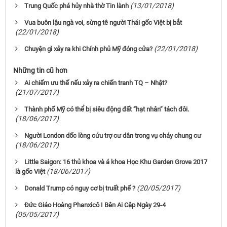
(13/01/2018)
Trung Quốc phá hủy nhà thờ Tin lành
Vua buôn lậu ngà voi, sừng tê người Thái gốc Việt bị bắt
(22/01/2018)
(22/01/2018)
Chuyện gì xảy ra khi Chính phủ Mỹ đóng cửa?
Những tin cũ hơn
Ai chiếm ưu thế nếu xảy ra chiến tranh TQ – Nhật?
(21/07/2017)
Thành phố Mỹ có thể bị siêu động đất “hạt nhân” tách đôi.
(18/06/2017)
Người London dốc lòng cứu trợ cư dân trong vụ cháy chung cư
(18/06/2017)
Little Saigon: 16 thủ khoa và á khoa Học Khu Garden Grove 2017
(18/06/2017)
là gốc Việt
(20/05/2017)
Donald Trump có nguy cơ bị truất phế ?
Ðức Giáo Hoàng Phanxicô I Bên Ai Cập Ngày 29-4
(05/05/2017)