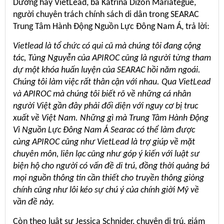
Dương hay VietLead, bà Katrina Dizon Mariategue,
người chuyên trách chính sách di dân trong SEARAC
Trung Tâm Hành Động Nguồn Lực Đông Nam Á, trả lời:
Vietlead là tổ chức có qui cũ mà chúng tôi đang cộng
tác, Tùng Nguyễn của APIROC cũng là người từng tham
dự một khóa huấn luyện của SEARAC hồi năm ngoái.
Chúng tôi làm việc rất thân cận với nhau. Qua VietLead
và APIROC mà chúng tôi biết rõ về những cá nhân
người Việt gần đây phải đối diện với nguy cơ bị truc
xuất về Việt Nam. Những gì mà Trung Tâm Hành Động
Vì Nguồn Lực Đông Nam Á Searac có thể làm được
cùng APIROC cũng như VietLead là trợ giúp về mặt
chuyên môn, liên lạc cũng như góp ý kiến với luật sư
biện hộ cho người có vấn đề di trú, đồng thời quảng bá
mọi nguồn thông tin cần thiết cho truyền thông giòng
chính cũng như lôi kéo sự chú ý của chính giời Mỹ về
vần đề này.
Còn theo luật sư Jessica Schnider, chuyên di trú, giám