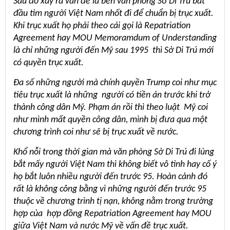
Sau đó xảy ra vấn đề là bên văn phòng Sở Di Trú bắt
đầu tìm người Việt Nam nhốt đi để chuẩn bị trục xuất.
Khi trục xuất họ phải theo cái gọi là Repatriation
Agreement hay MOU Memoramdum of Understanding
là chỉ những người đến Mỹ sau 1995 thì Sở Di Trú mới
có quyền trục xuất.
Đa số những người mà chính quyền Trump coi như mục
tiêu trục xuất là những người có tiền án trước khi trở
thành công dân Mỹ. Phạm án rồi thì theo luật Mỹ coi
như mình mất quyền công dân, mình bị đưa qua một
chương trình coi như sẽ bị trục xuất về nước.
Khổ nỗi trong thời gian mà văn phòng Sở Di Trú đi lùng
bắt mấy người Việt Nam thì không biết vô tình hay cố ý
họ bắt luôn nhiều người đến trước 95. Hoàn cảnh đó
rất là không công bằng vì những người đến trước 95
thuộc về chương trình tị nạn, không nằm trong trường
hợp của hợp đồng Repatriation Agreement hay MOU
giữa Việt Nam và nước Mỹ về vấn đề trục xuất.