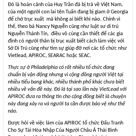
Đó là hoàn cảnh của Huy Trần đã bị trả về Việt Nam,
của một người con lai tên Tuấn đang bị giam ở Georgia
để chờ trục xuất mà không ai biết khi nào. Chính vì
thế, theo bà Nancy Nguyễn cũng như luật sư di trú
Nguyễn Thành Tín, điều vô cùng cần thiết để các gia
đình có người thân bị trục xuất biết cách làm việc với
Sở Di Trú cũng như tìm sự giúp đỡ nơi các tổ chức như
Vietlead, APIROC, SEARAC hoặc SEAC.
Thực sự ở Philadelphia có rất nhiều tổ chức đang
chuẩn bị vận động nhưng vì cộng đồng người Việt tại
nhiều tiểu bang khác, nhiều thành phố khác chưa biết
nhiều về vấn đề này. Đó là tại sao lần này VietLead với
APIROC đưa ra thông tin cho cộng đồng biết là chuyện
này đang xảy ra và người ta cần được bảo vệ như thế
nào.
Được hỏi về việc làm của APIROC tổ chức Đấu Tranh
Cho Sự Tái Hòa Nhập Của Người Châu Á Thái Bình