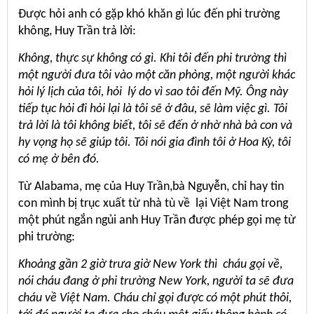
Được hỏi anh có gặp khó khăn gì lúc đến phi trường
không, Huy Trần trả lời:
Không, thực sự không có gì. Khi tôi đến phi trường thì
một người đưa tôi vào một căn phòng, một người khác
hỏi lý lịch của tôi, hỏi lý do vì sao tôi đến Mỹ. Ông này
tiếp tục hỏi đi hỏi lại là tôi sẽ ở đâu, sẽ làm việc gì. Tôi
trả lời là tôi không biết, tôi sẽ đến ở nhờ nhà bà con và
hy vọng họ sẽ giúp tôi. Tôi nói gia đình tôi ở Hoa Kỳ, tôi
có mẹ ở bên đó.
Từ Alabama, mẹ của Huy Trần,bà Nguyễn, chỉ hay tin
con mình bị trục xuất từ nhà tù về lại Việt Nam trong
một phút ngắn ngủi anh Huy Trần được phép gọi mẹ từ
phi trường:
Khoảng gần 2 giờ trưa giờ New York thì cháu gọi về,
nói cháu đang ở phi trường New York, người ta sẽ đưa
cháu về Việt Nam. Cháu chỉ gọi được có một phút thôi,