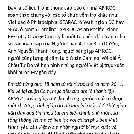
Đây là số liệu trong thông cáo báo chí mà APIROC
soạn thảo chung với các tổ chức yểm trợ khác như
Vietlead ở Philadelphia, SEARAC ở Wahington DC hay
SEAC ở North Carolina. APIROC Asian Pacific Island
Re-Entry Orange County là một tổ chức đấu tranh cho
sự tái hòa nhập của Người Châu Á Thái Bình Dương.
Anh Nguyễn Thanh Tùng, người sáng lập APIROC,
người cũng từng bị cầm tù ở Quận Cam nói với đài Á
Châu Tự Do về tình hình những người Việt bị trục xuất
khỏi nước Mỹ gần đây:
Em đã từng qua 18 năm tù rồi được thả ra năm 2011.
Khi về lại quận Cam, mục tiêu của em là thành lập
APIROC nhằm giúp đỡ cho những người ra tù có được
một chương trình giúp đỡ để làm lại cuộc đời.
Thời gian
gần đây qua tìm hiểu tụi em biết chính phủ mới của
tổng thống Trump có liên lạc với chính phủ bên Việt
Nam, yêu cầu Việt Nam nhận người bị trục xuất về.