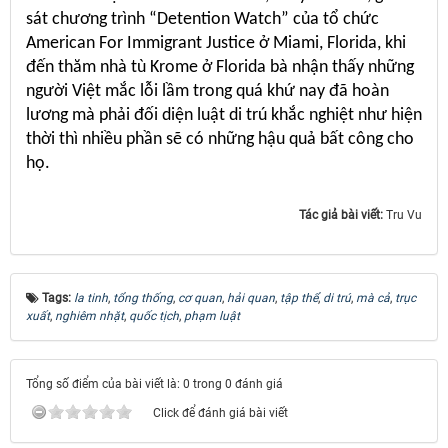
sát chương trình “Detention Watch” của tổ chức
American For Immigrant Justice ở Miami, Florida, khi
đến thăm nhà tù Krome ở Florida bà nhận thấy những
người Việt mắc lỗi lầm trong quá khứ nay đã hoàn
lương mà phải đối diện luật di trú khắc nghiệt như hiện
thời thì nhiều phần sẽ có những hậu quả bất công cho
họ.
Tác giả bài viết:
Tru Vu
Tags:
la tinh
,
tổng thống
,
cơ quan
,
hải quan
,
tập thể
,
di trú
,
mà cả
,
trục
xuất
,
nghiêm nhặt
,
quốc tịch
,
phạm luật
Tổng số điểm của bài viết là: 0 trong 0 đánh giá
Click để đánh giá bài viết