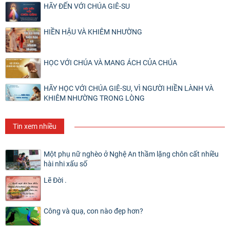
HÃY ĐẾN VỚI CHÚA GIÊ-SU
HIỀN HẬU VÀ KHIÊM NHƯỜNG
HỌC VỚI CHÚA VÀ MANG ÁCH CỦA CHÚA
HÃY HỌC VỚI CHÚA GIÊ-SU, VÌ NGƯỜI HIỀN LÀNH VÀ
KHIÊM NHƯỜNG TRONG LÒNG
Tin xem nhiều
Một phụ nữ nghèo ở Nghệ An thầm lặng chôn cất nhiều
hài nhi xấu số
Lẽ Đời .
Công và quạ, con nào đẹp hơn?