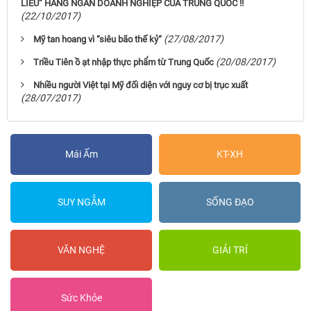
LIỄU” HÀNG NGÀN DOANH NGHIỆP CỦA TRUNG QUỐC !!
(22/10/2017)
(27/08/2017)
Mỹ tan hoang vì “siêu bão thế kỷ“
(20/08/2017)
Triều Tiên ồ ạt nhập thực phẩm từ Trung Quốc
Nhiều người Việt tại Mỹ đối diện với nguy cơ bị trục xuất
(28/07/2017)
Mái Ấm
KT-XH
SUY NGẪM
SỐNG ĐẠO
VĂN NGHỆ
GIẢI TRÍ
Sức Khỏe