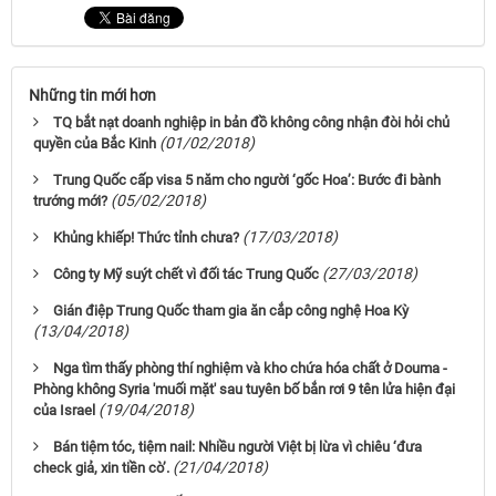
Những tin mới hơn
TQ bắt nạt doanh nghiệp in bản đồ không công nhận đòi hỏi chủ
(01/02/2018)
quyền của Bắc Kinh
Trung Quốc cấp visa 5 năm cho người ‘gốc Hoa’: Bước đi bành
(05/02/2018)
trướng mới?
(17/03/2018)
Khủng khiếp! Thức tỉnh chưa?
(27/03/2018)
Công ty Mỹ suýt chết vì đối tác Trung Quốc
Gián điệp Trung Quốc tham gia ăn cắp công nghệ Hoa Kỳ
(13/04/2018)
Nga tìm thấy phòng thí nghiệm và kho chứa hóa chất ở Douma -
Phòng không Syria 'muối mặt' sau tuyên bố bắn rơi 9 tên lửa hiện đại
(19/04/2018)
của Israel
Bán tiệm tóc, tiệm nail: Nhiều người Việt bị lừa vì chiêu ‘đưa
(21/04/2018)
check giả, xin tiền cò’.