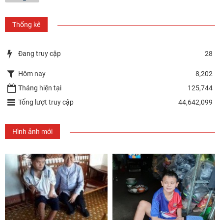
Thống kê
Đang truy cập
28
Hôm nay
8,202
Tháng hiện tại
125,744
Tổng lượt truy cập
44,642,099
Hình ảnh mới