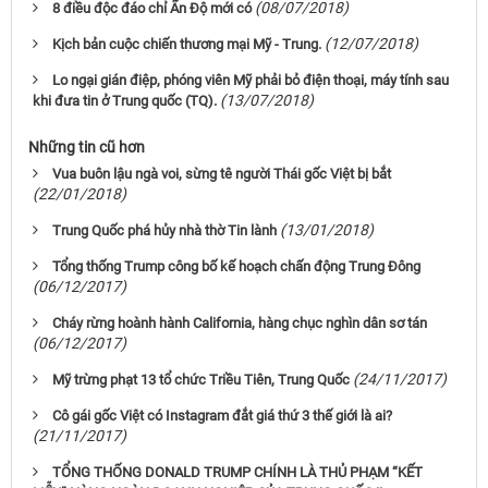
(08/07/2018)
8 điều độc đáo chỉ Ấn Độ mới có
(12/07/2018)
Kịch bản cuộc chiến thương mại Mỹ - Trung.
Lo ngại gián điệp, phóng viên Mỹ phải bỏ điện thoại, máy tính sau
(13/07/2018)
khi đưa tin ở Trung quốc (TQ).
Những tin cũ hơn
Vua buôn lậu ngà voi, sừng tê người Thái gốc Việt bị bắt
(22/01/2018)
(13/01/2018)
Trung Quốc phá hủy nhà thờ Tin lành
Tổng thống Trump công bố kế hoạch chấn động Trung Đông
(06/12/2017)
Cháy rừng hoành hành California, hàng chục nghìn dân sơ tán
(06/12/2017)
(24/11/2017)
Mỹ trừng phạt 13 tổ chức Triều Tiên, Trung Quốc
Cô gái gốc Việt có Instagram đắt giá thứ 3 thế giới là ai?
(21/11/2017)
TỔNG THỐNG DONALD TRUMP CHÍNH LÀ THỦ PHẠM “KẾT