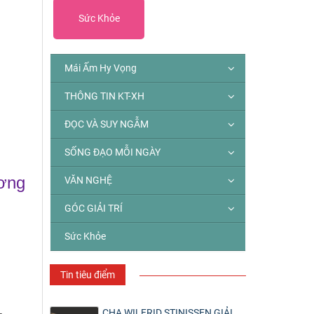
Sức Khỏe
Mái Ấm Hy Vọng
THÔNG TIN KT-XH
ĐỌC VÀ SUY NGẪM
SỐNG ĐẠO MỖI NGÀY
ương
VĂN NGHỆ
GÓC GIẢI TRÍ
Sức Khỏe
Tin tiêu điểm
,
CHA WILFRID STINISSEN GIẢI