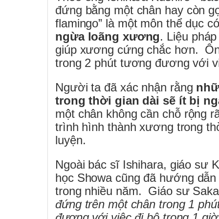
đứng bằng một chân hay còn gọi
flamingo” là một môn thể dục c
ngừa loãng xương
. Liệu phá
giúp xương cứng chắc hơn.
Ôn
trong 2 phút tương đương với vi
Người ta đã xác nhận rằng
nhữ
trong thời gian dài sẽ ít bị 
một chân không cần chỗ rộng rã
trình hình thành xương trong thờ
luyện.
Ngoài bác sĩ Ishihara, giáo sư
học Showa cũng đã hướng dẫn b
trong nhiều năm.
Giáo sư Saka
đứng trên một chân trong 1 ph
đương với việc đi bộ trong 1 giờ