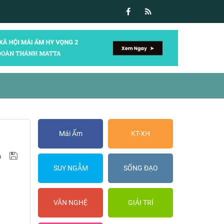
Mái Ấm
KT-XH
SUY NGẪM
SỐNG ĐẠO
VĂN NGHỆ
GIẢI TRÍ