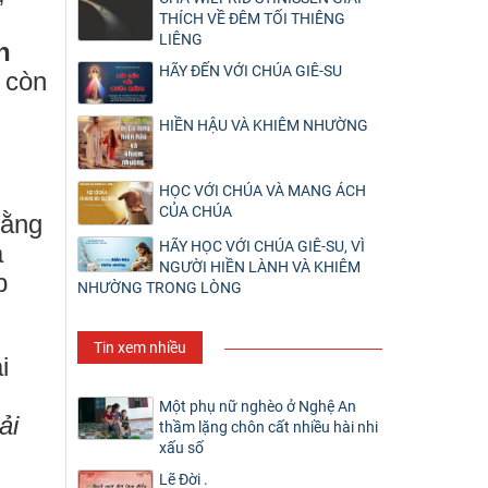
THÍCH VỀ ĐÊM TỐI THIÊNG
LIÊNG
n
HÃY ĐẾN VỚI CHÚA GIÊ-SU
 còn
HIỀN HẬU VÀ KHIÊM NHƯỜNG
HỌC VỚI CHÚA VÀ MANG ÁCH
CỦA CHÚA
bằng
HÃY HỌC VỚI CHÚA GIÊ-SU, VÌ
á
NGƯỜI HIỀN LÀNH VÀ KHIÊM
p
NHƯỜNG TRONG LÒNG
Tin xem nhiều
i
Một phụ nữ nghèo ở Nghệ An
ải
thầm lặng chôn cất nhiều hài nhi
xấu số
Lẽ Đời .