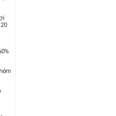
ợi
 20
 60%
nhóm
p