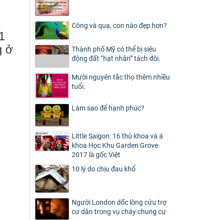
Công và quạ, con nào đẹp hơn?
1
g ở
Thành phố Mỹ có thể bị siêu
động đất “hạt nhân” tách đôi.
Mười nguyên tắc thọ thêm nhiều
tuổi.
Làm sao để hạnh phúc?
Little Saigon: 16 thủ khoa và á
khoa Học Khu Garden Grove
2017 là gốc Việt
10 lý do chịu đau khổ
Người London dốc lòng cứu trợ
cư dân trong vụ cháy chung cư