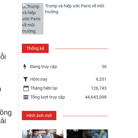
Trump và hiệp ước Paris về môi
trường.
Thống kê
ỗi
6
Đang truy cập
36
Hôm nay
9,201
n
Tháng hiện tại
126,743
Tổng lượt truy cập
44,643,098
hồng
Hình ảnh mới
ải