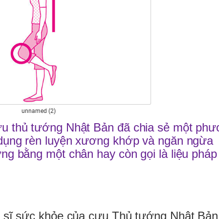
unnamed (2)
ựu thủ tướng Nhật Bản đã chia sẻ một ph
c dụng rèn luyện xương khớp và ngăn ngừa
ứng bằng một chân hay còn gọi là liệu pháp
c sĩ sức khỏe của cựu Thủ tướng Nhật Bản