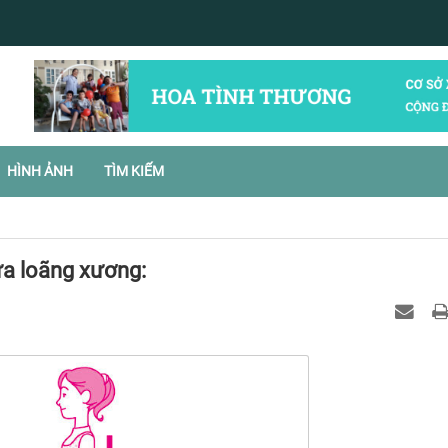
HÌNH ẢNH
TÌM KIẾM
a loãng xương: