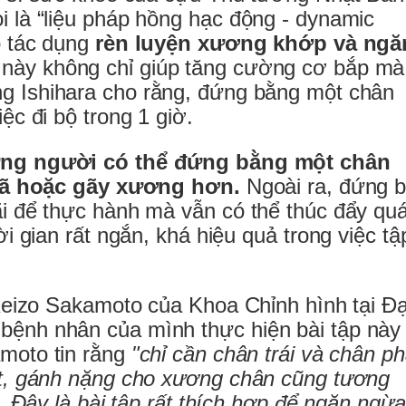
 là “liệu pháp hồng hạc động - dynamic
ó tác dụng
rèn luyện xương khớp và ngă
p này không chỉ giúp tăng cường cơ bắp mà
g Ishihara cho rằng, đứng bằng một chân
ệc đi bộ trong 1 giờ.
ng người có thể đứng bằng một chân
ngã hoặc gãy xương hơn.
Ngoài ra, đứng 
i để thực hành mà vẫn có thể thúc đẩy qu
i gian rất ngắn, khá hiệu quả trong việc tậ
 Keizo Sakamoto của Khoa Chỉnh hình tại Đạ
ệnh nhân của mình thực hiện bài tập này
moto tin rằng
"chỉ cần chân trái và chân ph
út, gánh nặng cho xương chân cũng tương
. Đây là bài tập rất thích hợp để ngăn ngừa