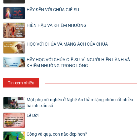
HÃY ĐẾN VỚI CHÚA GIÊ-SU
HIỀN HẬU VÀ KHIÊM NHƯỜNG
HỌC VỚI CHÚA VÀ MANG ÁCH CỦA CHÚA
HÃY HỌC VỚI CHÚA GIÊ-SU, VÌ NGƯỜI HIỀN LÀNH VÀ
KHIÊM NHƯỜNG TRONG LÒNG
Tin xem nhiều
Một phụ nữ nghèo ở Nghệ An thầm lặng chôn cất nhiều
hài nhi xấu số
Lẽ Đời .
Công và quạ, con nào đẹp hơn?