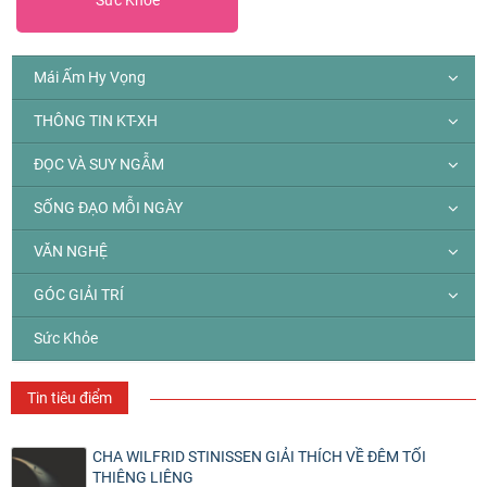
Sức Khỏe
Mái Ấm Hy Vọng
THÔNG TIN KT-XH
ĐỌC VÀ SUY NGẪM
SỐNG ĐẠO MỖI NGÀY
VĂN NGHỆ
GÓC GIẢI TRÍ
Sức Khỏe
Tin tiêu điểm
CHA WILFRID STINISSEN GIẢI THÍCH VỀ ĐÊM TỐI
THIÊNG LIÊNG