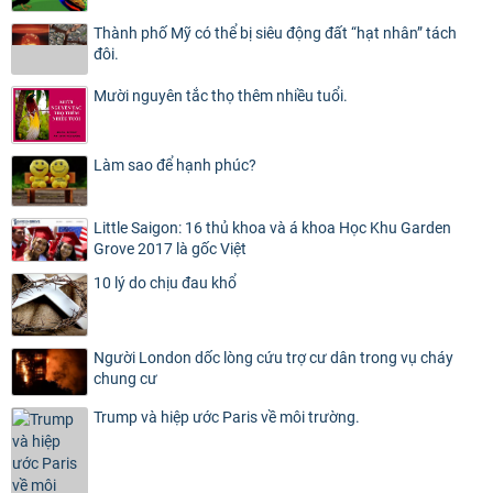
Thành phố Mỹ có thể bị siêu động đất “hạt nhân” tách
đôi.
Mười nguyên tắc thọ thêm nhiều tuổi.
Làm sao để hạnh phúc?
Little Saigon: 16 thủ khoa và á khoa Học Khu Garden
Grove 2017 là gốc Việt
10 lý do chịu đau khổ
Người London dốc lòng cứu trợ cư dân trong vụ cháy
chung cư
Trump và hiệp ước Paris về môi trường.