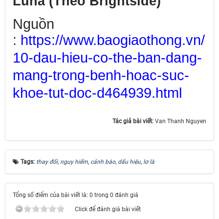
Luna (Theo Brightside)
Nguồn
:
https://www.baogiaothong.vn/
10-dau-hieu-co-the-ban-dang-
mang-trong-benh-hoac-suc-
khoe-
tut-doc-d464939.html
Tác giả bài viết:
Van Thanh Nguyen
Tags:
thay đổi
,
nguy hiểm
,
cảnh báo
,
dấu hiệu
,
lơ là
Tổng số điểm của bài viết là: 0 trong 0 đánh giá
Click để đánh giá bài viết