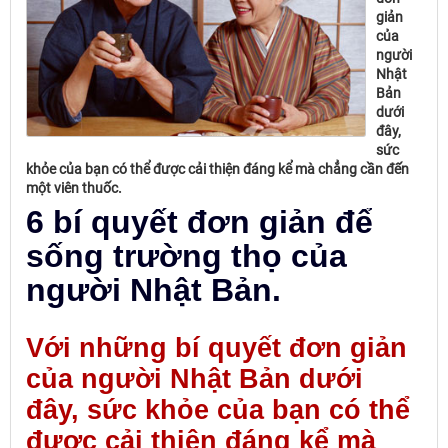
giản
của
người
Nhật
Bản
dưới
đây,
sức
khỏe của bạn có thể được cải thiện đáng kể mà chẳng cần đến
một viên thuốc.
6 bí quyết đơn giản để
sống trường thọ của
người Nhật Bản.
Với những bí quyết đơn giản
của người Nhật Bản dưới
đây, sức khỏe của bạn có thể
được cải thiện đáng kể mà