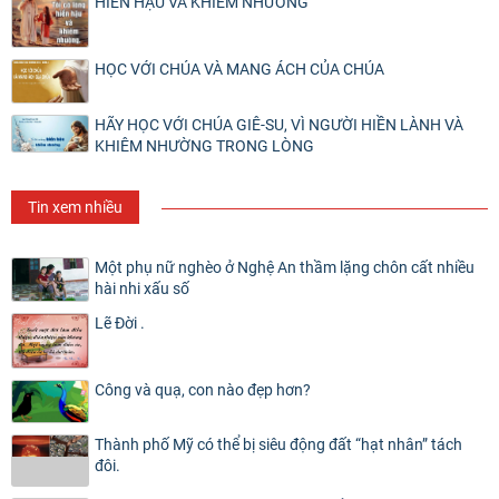
HIỀN HẬU VÀ KHIÊM NHƯỜNG
HỌC VỚI CHÚA VÀ MANG ÁCH CỦA CHÚA
HÃY HỌC VỚI CHÚA GIÊ-SU, VÌ NGƯỜI HIỀN LÀNH VÀ
KHIÊM NHƯỜNG TRONG LÒNG
Tin xem nhiều
Một phụ nữ nghèo ở Nghệ An thầm lặng chôn cất nhiều
hài nhi xấu số
Lẽ Đời .
Công và quạ, con nào đẹp hơn?
Thành phố Mỹ có thể bị siêu động đất “hạt nhân” tách
đôi.