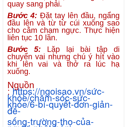
quay sang phải.
Bước 4:
Đặt tay lên đầu, ngẩng
đầu lên và từ từ cúi xuống sao
cho cằm chạm ngực. Thực hiện
liên tục 10 lần.
Bước 5:
Lặp lại bài tập di
chuyển vai nhưng chú ý hít vào
khi lên vai và thở ra lúc hạ
xuống.
Nguồn
https://ngoisao.vn/sức-
:
khỏe/
chăm-sóc-sức-
khỏe/6-bí-quyết-
đơn-giản-
để-
sống-trường-thọ-của-