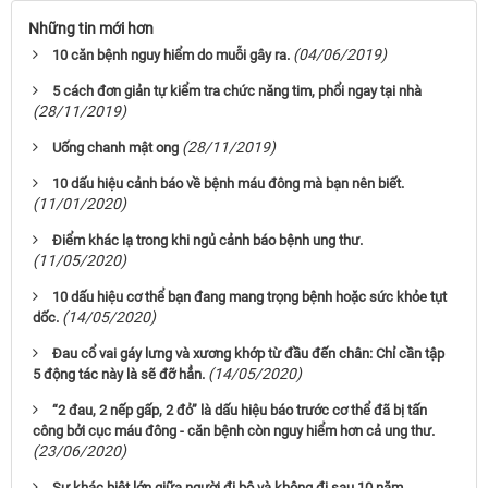
Những tin mới hơn
(04/06/2019)
10 căn bệnh nguy hiểm do muỗi gây ra.
5 cách đơn giản tự kiểm tra chức năng tim, phổi ngay tại nhà
(28/11/2019)
(28/11/2019)
Uống chanh mật ong
10 dấu hiệu cảnh báo về bệnh máu đông mà bạn nên biết.
(11/01/2020)
Điểm khác lạ trong khi ngủ cảnh báo bệnh ung thư.
(11/05/2020)
10 dấu hiệu cơ thể bạn đang mang trọng bệnh hoặc sức khỏe tụt
(14/05/2020)
dốc.
Đau cổ vai gáy lưng và xương khớp từ đầu đến chân: Chỉ cần tập
(14/05/2020)
5 động tác này là sẽ đỡ hẳn.
“2 đau, 2 nếp gấp, 2 đỏ” là dấu hiệu báo trước cơ thể đã bị tấn
công bởi cục máu đông - căn bệnh còn nguy hiểm hơn cả ung thư.
(23/06/2020)
Sự khác biệt lớn giữa người đi bộ và không đi sau 10 năm.