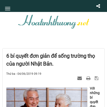
6 bí quyết đơn giản để sống trường thọ
của người Nhật Bản.
Thứ ba - 04/06/2019 09:19
Với
những
bí
quyết
đơn