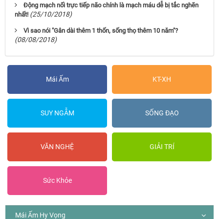
Động mạch nối trực tiếp não chính là mạch máu dễ bị tắc nghẽn
(25/10/2018)
nhất!
Vì sao nói "Gân dài thêm 1 thốn, sống thọ thêm 10 năm"?
(08/08/2018)
Mái Ấm
KT-XH
SUY NGẪM
SỐNG ĐẠO
VĂN NGHỆ
GIẢI TRÍ
Sức Khỏe
Mái Ấm Hy Vọng