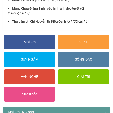
(13/02/2018)
MỪNG XUÂN MẬU TUẤT
Mừng Chúa Giáng Sinh ! các hình ảnh đẹp tuyệt vời
(20/12/2015)
(31/05/2014)
Thư cám ơn Chị Nguyễn thị Kiều Oanh
Mái Ấm
KT-XH
SUY NGẪM
SỐNG ĐẠO
VĂN NGHỆ
GIẢI TRÍ
Sức Khỏe
Mái Ấm Hy Vọng