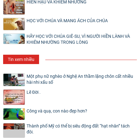
HIỀN HẬU VÀ KHIÊM NHƯỜNG
HỌC VỚI CHÚA VÀ MANG ÁCH CỦA CHÚA
HÃY HỌC VỚI CHÚA GIÊ-SU, VÌ NGƯỜI HIỀN LÀNH VÀ
KHIÊM NHƯỜNG TRONG LÒNG
Tin xem nhiều
Một phụ nữ nghèo ở Nghệ An thầm lặng chôn cất nhiều
hài nhi xấu số
Lẽ Đời .
Công và quạ, con nào đẹp hơn?
Thành phố Mỹ có thể bị siêu động đất “hạt nhân” tách
đôi.