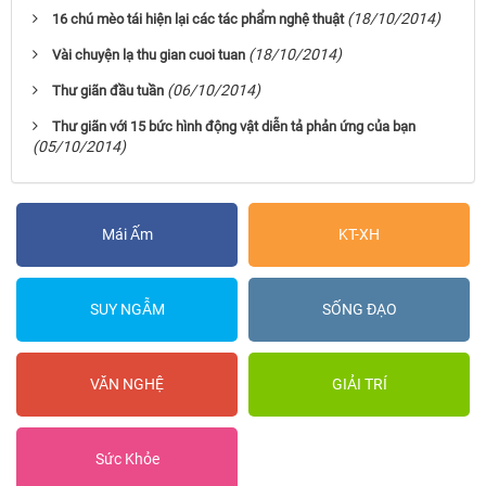
(18/10/2014)
16 chú mèo tái hiện lại các tác phẩm nghệ thuật
(18/10/2014)
Vài chuyện lạ thu gian cuoi tuan
(06/10/2014)
Thư giãn đầu tuần
Thư giãn với 15 bức hình động vật diễn tả phản ứng của bạn
(05/10/2014)
Mái Ấm
KT-XH
SUY NGẪM
SỐNG ĐẠO
VĂN NGHỆ
GIẢI TRÍ
Sức Khỏe