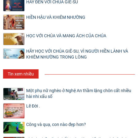
HÃY ĐẾN VỚI CHÚA GIÊ-SU
HIỀN HẬU VÀ KHIÊM NHƯỜNG
HỌC VỚI CHÚA VÀ MANG ÁCH CỦA CHÚA
HÃY HỌC VỚI CHÚA GIÊ-SU, VÌ NGƯỜI HIỀN LÀNH VÀ
KHIÊM NHƯỜNG TRONG LÒNG
Tin xem nhiều
Một phụ nữ nghèo ở Nghệ An thầm lặng chôn cất nhiều
hài nhi xấu số
Lẽ Đời .
Công và quạ, con nào đẹp hơn?