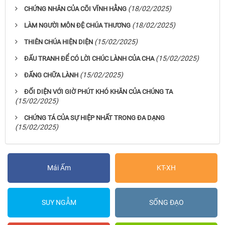
(18/02/2025)
CHỨNG NHÂN CỦA CÕI VĨNH HẰNG
(18/02/2025)
LÀM NGƯỜI MÔN ĐỆ CHÚA THƯƠNG
(15/02/2025)
THIÊN CHÚA HIỆN DIỆN
(15/02/2025)
ĐẤU TRANH ĐỂ CÓ LỜI CHÚC LÀNH CỦA CHA
(15/02/2025)
ĐẤNG CHỮA LÀNH
ĐỐI DIỆN VỚI GIỜ PHÚT KHÓ KHĂN CỦA CHÚNG TA
(15/02/2025)
CHỨNG TÁ CỦA SỰ HIỆP NHẤT TRONG ĐA DẠNG
(15/02/2025)
Mái Ấm
KT-XH
SUY NGẪM
SỐNG ĐẠO