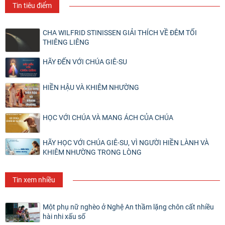
Tin tiêu điểm
CHA WILFRID STINISSEN GIẢI THÍCH VỀ ĐÊM TỐI
THIÊNG LIÊNG
HÃY ĐẾN VỚI CHÚA GIÊ-SU
HIỀN HẬU VÀ KHIÊM NHƯỜNG
HỌC VỚI CHÚA VÀ MANG ÁCH CỦA CHÚA
HÃY HỌC VỚI CHÚA GIÊ-SU, VÌ NGƯỜI HIỀN LÀNH VÀ
KHIÊM NHƯỜNG TRONG LÒNG
Tin xem nhiều
Một phụ nữ nghèo ở Nghệ An thầm lặng chôn cất nhiều
hài nhi xấu số