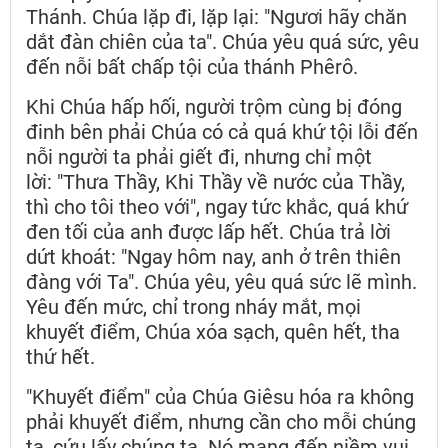
Thánh. Chúa lặp đi, lặp lại: "Ngươi hãy chăn
dắt đàn chiên của ta". Chúa yêu quá sức, yêu
đến nỗi bất chấp tội của thánh Phêrô.
Khi Chúa hấp hối, người trộm cùng bị đóng
đinh bên phải Chúa có cả quá khứ tội lỗi đến
nỗi người ta phải giết đi, nhưng chỉ một
lời: "Thưa Thầy, Khi Thầy về nước của Thầy,
thì cho tôi theo với", ngay tức khắc, quá khứ
đen tối của anh được lấp hết. Chúa trả lời
dứt khoát: "Ngay hôm nay, anh ở trên thiên
đàng với Ta". Chúa yêu, yêu quá sức lẽ mình.
Yêu đến mức, chỉ trong nháy mắt, mọi
khuyết điểm, Chúa xóa sạch, quên hết, tha
thứ hết.
"Khuyết điểm" của Chúa Giêsu hóa ra không
phải khuyết điểm, nhưng cần cho mỗi chúng
ta, cứu lấy chúng ta. Nó mang đến niềm vui,