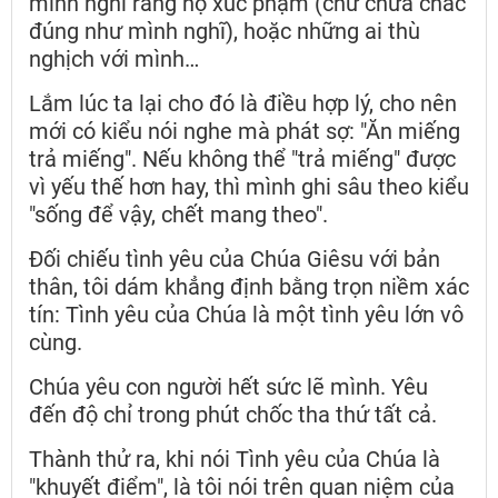
mình nghĩ rằng họ xúc phạm (chứ chưa chắc
đúng như mình nghĩ), hoặc những ai thù
nghịch với mình…
Lắm lúc ta lại cho đó là điều hợp lý, cho nên
mới có kiểu nói nghe mà phát sợ: "Ăn miếng
trả miếng". Nếu không thể "trả miếng" được
vì yếu thế hơn hay, thì mình ghi sâu theo kiểu
"sống để vậy, chết mang theo".
Đối chiếu tình yêu của Chúa Giêsu với bản
thân, tôi dám khẳng định bằng trọn niềm xác
tín: Tình yêu của Chúa là một tình yêu lớn vô
cùng.
Chúa yêu con người hết sức lẽ mình. Yêu
đến độ chỉ trong phút chốc tha thứ tất cả.
Thành thử ra, khi nói Tình yêu của Chúa là
"khuyết điểm", là tôi nói trên quan niệm của