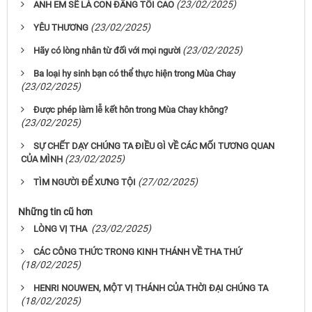
(23/02/2025)
ANH EM SẼ LÀ CON ĐẤNG TỐI CAO
(23/02/2025)
YÊU THƯƠNG
(23/02/2025)
Hãy có lòng nhân từ đối với mọi người
Ba loại hy sinh bạn có thể thực hiện trong Mùa Chay
(23/02/2025)
Được phép làm lễ kết hôn trong Mùa Chay không?
(23/02/2025)
SỰ CHẾT DẠY CHÚNG TA ĐIỀU GÌ VỀ CÁC MỐI TƯƠNG QUAN
(23/02/2025)
CỦA MÌNH
(27/02/2025)
TÌM NGƯỜI ĐỂ XƯNG TỘI
Những tin cũ hơn
(23/02/2025)
LÒNG VỊ THA
CÁC CÔNG THỨC TRONG KINH THÁNH VỀ THA THỨ
(18/02/2025)
HENRI NOUWEN, MỘT VỊ THÁNH CỦA THỜI ĐẠI CHÚNG TA
(18/02/2025)