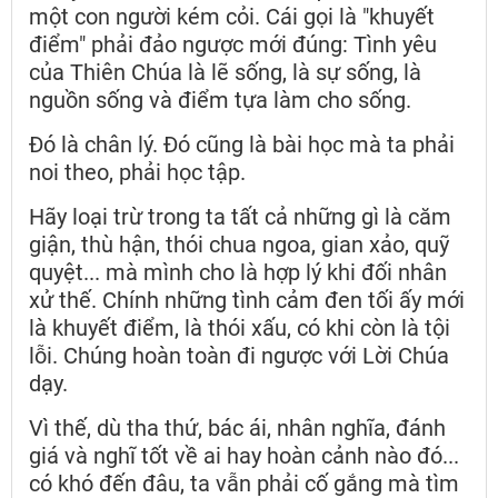
một con người kém cỏi. Cái gọi là "khuyết
điểm" phải đảo ngược mới đúng: Tình yêu
của Thiên Chúa là lẽ sống, là sự sống, là
nguồn sống và điểm tựa làm cho sống.
Đó là chân lý. Đó cũng là bài học mà ta phải
noi theo, phải học tập.
Hãy loại trừ trong ta tất cả những gì là căm
giận, thù hận, thói chua ngoa, gian xảo, quỹ
quyệt... mà mình cho là hợp lý khi đối nhân
xử thế. Chính những tình cảm đen tối ấy mới
là khuyết điểm, là thói xấu, có khi còn là tội
lỗi. Chúng hoàn toàn đi ngược với Lời Chúa
dạy.
Vì thế, dù tha thứ, bác ái, nhân nghĩa, đánh
giá và nghĩ tốt về ai hay hoàn cảnh nào đó...
có khó đến đâu, ta vẫn phải cố gắng mà tìm