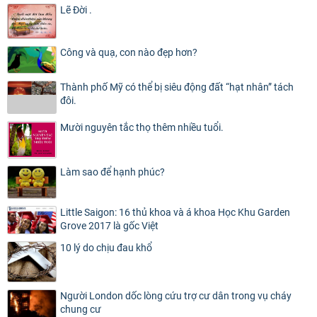
Lẽ Đời .
Công và quạ, con nào đẹp hơn?
Thành phố Mỹ có thể bị siêu động đất “hạt nhân” tách
đôi.
Mười nguyên tắc thọ thêm nhiều tuổi.
Làm sao để hạnh phúc?
Little Saigon: 16 thủ khoa và á khoa Học Khu Garden
Grove 2017 là gốc Việt
10 lý do chịu đau khổ
Người London dốc lòng cứu trợ cư dân trong vụ cháy
chung cư