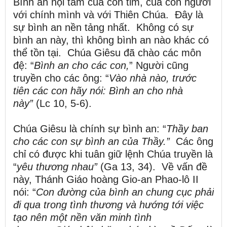
Bình an nội tâm của con tim, của con người
với chính mình và với Thiên Chúa. Đây là
sự bình an nền tảng nhất. Không có sự
bình an này, thì không bình an nào khác có
thể tồn tại. Chúa Giêsu đã chào các môn
đệ: “
Bình an cho các con
,
” Người cũng
truyền cho các ông: “
Vào nhà nào, trước
tiên các con hãy nói: Bình an cho nhà
này”
(Lc 10, 5-6).
Chúa Giêsu là chính sự bình an: “
Thầy ban
cho các con sự bình an của Thầy
.
”
Các ông
chỉ có được khi tuân giữ lệnh Chúa truyền là
“
yêu thương nhau”
(Ga 13, 34). Về vấn đề
này, Thánh Giáo hoàng Gio-an Phao-lô II
nói: “
Con đường của bình an chung cục phải
đi qua trong tình thương và hướng tới việc
tạo nên một nền văn minh tình