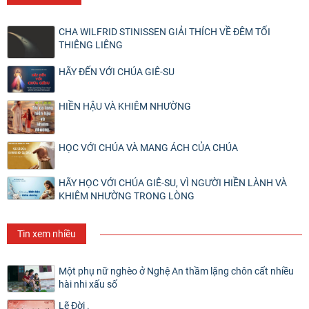
CHA WILFRID STINISSEN GIẢI THÍCH VỀ ĐÊM TỐI
THIÊNG LIÊNG
HÃY ĐẾN VỚI CHÚA GIÊ-SU
HIỀN HẬU VÀ KHIÊM NHƯỜNG
HỌC VỚI CHÚA VÀ MANG ÁCH CỦA CHÚA
HÃY HỌC VỚI CHÚA GIÊ-SU, VÌ NGƯỜI HIỀN LÀNH VÀ
KHIÊM NHƯỜNG TRONG LÒNG
Tin xem nhiều
Một phụ nữ nghèo ở Nghệ An thầm lặng chôn cất nhiều
hài nhi xấu số
Lẽ Đời .