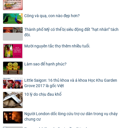
Công và quạ, con nào đẹp hơn?
Thành phố Mỹ có thể bị siêu động đất “hạt nhân” tách
đôi.
Mười nguyên tắc thọ thêm nhiều tuổi.
Làm sao để hạnh phúc?
Little Saigon: 16 thủ khoa và á khoa Học Khu Garden
Grove 2017 là gốc Việt
10 lý do chịu đau khổ
Người London dốc lòng cứu trợ cư dân trong vụ cháy
chung cư