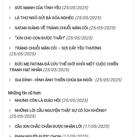
(25/05/2025)
SỨC MẠNH CỦA TÌNH YÊU
(25/05/2025)
LÁ THƯ NGỎ GỬI BÀ GÓA NGHÈO
(25/05/2025)
SATAN GIẢNG VỀ TRÀNG CHUỖI MÂN CÔI
(25/05/2025)
“XIN CHO CON ĐƯỢC THẤY!”
TRÀNG CHUỖI MÂN CÔI – SỢI DÂY YÊU THƯƠNG
(25/05/2025)
ĐỨC MẸ FATIMA ĐÃ CỨU THẾ GIỚI KHỎI MỘT CUỘC CHIẾN
(25/05/2025)
TRANH HẠT NHÂN
(25/05/2025)
GIA ĐÌNH - HÌNH ẢNH THIÊN CHÚA BA NGÔI
Những tin cũ hơn
(25/05/2025)
NHƯNG CÒN LÀ GIÁO HỘI
NHỮNG LỜI CẦU NGUYỆN THẬT SỰ CÓ ÍCH KHÔNG?
(25/05/2025)
(17/05/2025)
CẦU XIN CHẮC CHẮN ĐƯỢC NHẬN LỜI
(17/05/2025)
PHIM NGƯỜI ĐƯỢC CHỌN