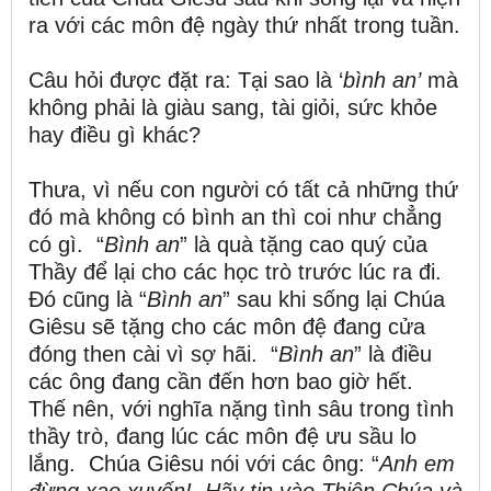
ra với các môn đệ ngày thứ nhất trong tuần.
Câu hỏi được đặt ra: Tại sao là ‘
bình an’
mà
không phải là giàu sang, tài giỏi, sức khỏe
hay điều gì khác?
Thưa, vì nếu con người có tất cả những thứ
đó mà không có bình an thì coi như chẳng
có gì. “
Bình an
” là quà tặng cao quý của
Thầy để lại cho các học trò trước lúc ra đi.
Đó cũng là “
Bình an
” sau khi sống lại Chúa
Giêsu sẽ tặng cho các môn đệ đang cửa
đóng then cài vì sợ hãi. “
Bình an
” là điều
các ông đang cần đến hơn bao giờ hết.
Thế nên, với nghĩa nặng tình sâu trong tình
thầy trò, đang lúc các môn đệ ưu sầu lo
lắng. Chúa Giêsu nói với các ông: “
Anh em
đừng xao xuyến!
Hãy tin vào Thiên Chúa và