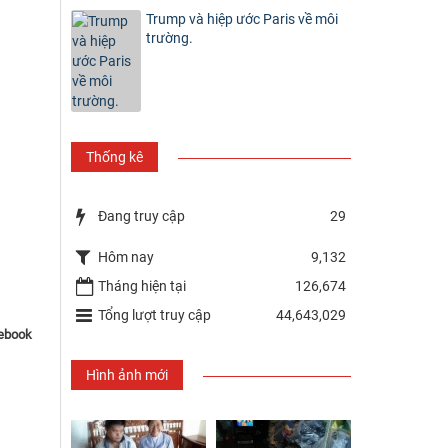
Trump và hiệp ước Paris về môi
trường.
Thống kê
Đang truy cập
29
Hôm nay
9,132
Tháng hiện tại
126,674
Tổng lượt truy cập
44,643,029
cebook
Hình ảnh mới