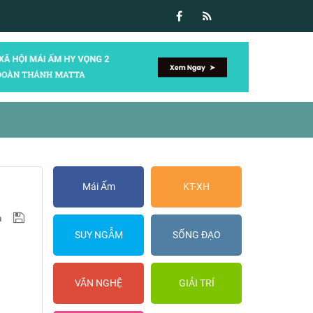
Mái Ấm
KT-XH
SUY NGẪM
SỐNG ĐẠO
VĂN NGHỆ
GIẢI TRÍ