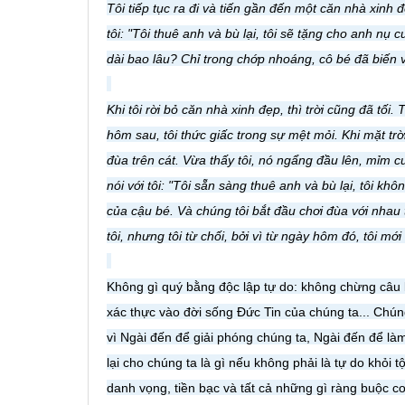
Tôi tiếp tục ra đi và tiến gần đến một căn nhà xinh 
tôi: "Tôi thuê anh và bù lại, tôi sẽ tặng cho anh nụ 
dài bao lâu? Chỉ trong chớp nhoáng, cô bé đã biến v
Khi tôi rời bỏ căn nhà xinh đẹp, thì trời cũng đã tối
hôm sau, tôi thức giấc trong sự mệt mỏi. Khi mặt trời
đùa trên cát. Vừa thấy tôi, nó ngẩng đầu lên, mỉm cư
nói với tôi: "Tôi sẵn sàng thuê anh và bù lại, tôi k
của cậu bé. Và chúng tôi bắt đầu chơi đùa với nhau
tôi, nhưng tôi từ chối, bởi vì từ ngày hôm đó, tôi m
Không gì quý bằng độc lập tự do: không chừng câu
xác thực vào đời sống Ðức Tin của chúng ta... Chú
vì Ngài đến để giải phóng chúng ta, Ngài đến để l
lại cho chúng ta là gì nếu không phải là tự do khỏi tộ
danh vọng, tiền bạc và tất cả những gì ràng buộc co