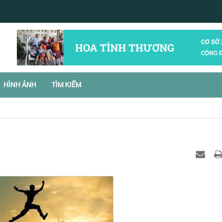
HÌNH ẢNH
TÌM KIẾM