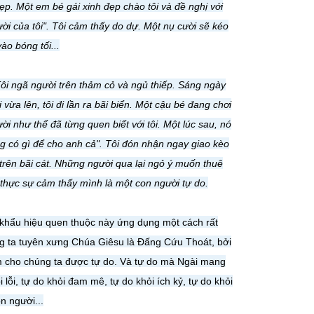
đẹp. Một em bé gái xinh đẹp chào tôi và đề nghị với
cười của tôi". Tôi cảm thấy do dự. Một nụ cười sẽ kéo
ào bóng tối...
. Tôi ngã người trên thảm cỏ và ngủ thiếp. Sáng ngày
 vừa lên, tôi đi lần ra bãi biển. Một cậu bé đang chơi
ời như thể đã từng quen biết với tôi. Một lúc sau, nó
hông có gì để cho anh cả". Tôi đón nhận ngay giao kèo
 trên bãi cát. Những người qua lại ngỏ ý muốn thuê
ới thực sự cảm thấy mình là một con người tự do.
 khẩu hiệu quen thuộc này ứng dụng một cách rất
ng ta tuyên xưng Chúa Giêsu là Ðấng Cứu Thoát, bởi
àm cho chúng ta được tự do. Và tự do mà Ngài mang
i lỗi, tự do khỏi đam mê, tự do khỏi ích kỷ, tự do khỏi
n người...