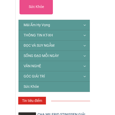
Sức Khỏe
Mái Ấm Hy Vọng
THÔNG TIN KT-XH
ĐỌC VÀ SUY NGẪM
SỐNG ĐẠO MỖI NGÀY
VĂN NGHỆ
GÓC GIẢI TRÍ
Sức Khỏe
Tin tiêu điểm
CHA WILFRID STINISSEN GIẢI