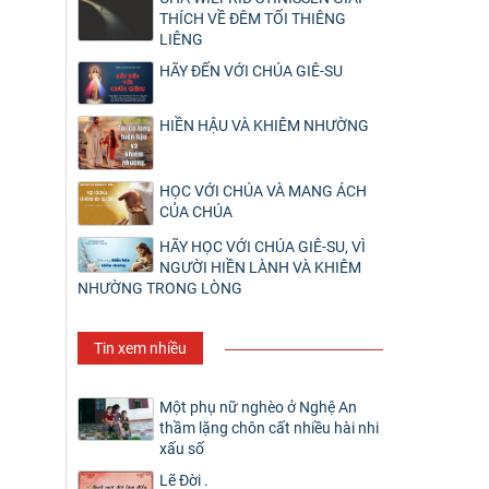
THÍCH VỀ ĐÊM TỐI THIÊNG
LIÊNG
HÃY ĐẾN VỚI CHÚA GIÊ-SU
HIỀN HẬU VÀ KHIÊM NHƯỜNG
HỌC VỚI CHÚA VÀ MANG ÁCH
CỦA CHÚA
HÃY HỌC VỚI CHÚA GIÊ-SU, VÌ
NGƯỜI HIỀN LÀNH VÀ KHIÊM
NHƯỜNG TRONG LÒNG
Tin xem nhiều
Một phụ nữ nghèo ở Nghệ An
thầm lặng chôn cất nhiều hài nhi
xấu số
Lẽ Đời .