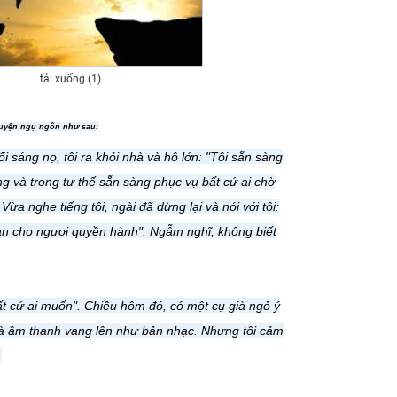
tải xuống (1)
huyện ngụ ngôn như sau:
ổi sáng nọ, tôi ra khỏi nhà và hô lớn: "Tôi sẵn sàng
g và trong tư thế sẵn sàng phục vụ bất cứ ai chờ
ừa nghe tiếng tôi, ngài đã dừng lại và nói với tôi:
ban cho ngươi quyền hành". Ngẫm nghĩ, không biết
bất cứ ai muốn". Chiều hôm đó, có một cụ già ngỏ ý
mà âm thanh vang lên như bản nhạc. Nhưng tôi cảm
.