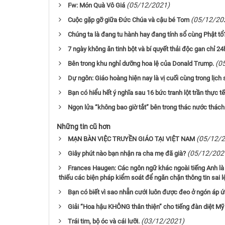
(05/12/2021)
Fw: Món Quà Vô Giá
(05/12/20
Cuộc gặp gỡ giữa Đức Chúa và cậu bé Tom
Chúng ta là đang tu hành hay đang tính sổ cùng Phật tổ
7 ngày không ăn tinh bột và bí quyết thải độc gan chỉ 24
(0
Bên trong khu nghỉ dưỡng hoa lệ của Donald Trump.
Dự ngôn: Giáo hoàng hiện nay là vị cuối cùng trong lịch
Bạn có hiểu hết ý nghĩa sau 16 bức tranh lột trần thực tế
Ngọn lửa “không bao giờ tắt” bên trong thác nước thách
Những tin cũ hơn
(05/12/
MẠN BÀN VIỆC TRUYỀN GIÁO TẠI VIỆT NAM
(05/12/202
Giây phút nào bạn nhận ra cha mẹ đã già?
Frances Haugen: Các ngôn ngữ khác ngoài tiếng Anh là
thiếu các biện pháp kiểm soát để ngăn chặn thông tin sai
Bạn có biết vì sao nhẫn cưới luôn được đeo ở ngón áp ú
Giải “Hoa hậu KHÔNG thân thiện” cho tiếng đàn diệt Mỹ
(03/12/2021)
Trái tim, bộ óc và cái lưỡi.