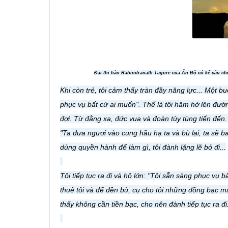
Ðại thi hào Rabindranath Tagore của Ấn Ðộ có kể câu c
Khi còn trẻ, tôi cảm thấy tràn đầy năng lực... Một bu
phục vụ bất cứ ai muốn". Thế là tôi hăm hở lên đườn
đợi. Từ đằng xa, đức vua và đoàn tùy tùng tiến đến. V
"Ta đưa ngươi vào cung hầu hạ ta và bù lại, ta sẽ 
dùng quyền hành để làm gì, tôi đành lặng lẽ bỏ đi...
Tôi tiếp tục ra đi và hô lớn: "Tôi sẵn sàng phục vụ 
thuê tôi và để đền bù, cụ cho tôi những đồng bạc 
thấy không cần tiền bạc, cho nên đành tiếp tục ra đi