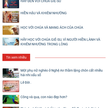
HÃY ĐẾN VỚI CHÚA GIÊ-SU
HIỀN HẬU VÀ KHIÊM NHƯỜNG
HỌC VỚI CHÚA VÀ MANG ÁCH CỦA CHÚA
HÃY HỌC VỚI CHÚA GIÊ-SU, VÌ NGƯỜI HIỀN LÀNH VÀ
KHIÊM NHƯỜNG TRONG LÒNG
Tin xem nhiều
Một phụ nữ nghèo ở Nghệ An thầm lặng chôn cất nhiều
hài nhi xấu số
Lẽ Đời .
Công và quạ, con nào đẹp hơn?