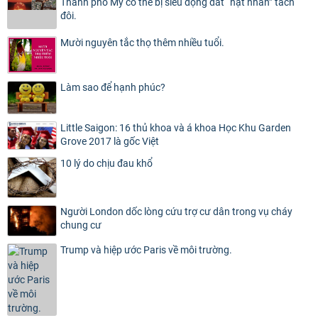
Thành phố Mỹ có thể bị siêu động đất “hạt nhân” tách
đôi.
Mười nguyên tắc thọ thêm nhiều tuổi.
Làm sao để hạnh phúc?
Little Saigon: 16 thủ khoa và á khoa Học Khu Garden
Grove 2017 là gốc Việt
10 lý do chịu đau khổ
Người London dốc lòng cứu trợ cư dân trong vụ cháy
chung cư
Trump và hiệp ước Paris về môi trường.