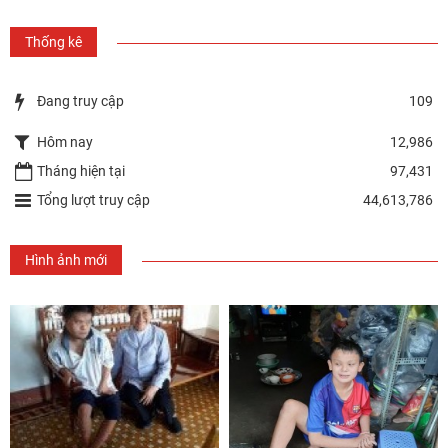
Thống kê
Đang truy cập
109
Hôm nay
12,986
Tháng hiện tại
97,431
Tổng lượt truy cập
44,613,786
Hình ảnh mới