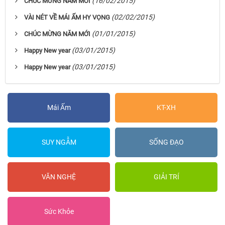
(16/02/2015)
CHÚC MỪNG NĂM MỚI
(02/02/2015)
VÀI NÉT VỀ MÁI ẤM HY VỌNG
(01/01/2015)
CHÚC MỪNG NĂM MỚI
(03/01/2015)
Happy New year
(03/01/2015)
Happy New year
Mái Ấm
KT-XH
SUY NGẪM
SỐNG ĐẠO
VĂN NGHỆ
GIẢI TRÍ
Sức Khỏe