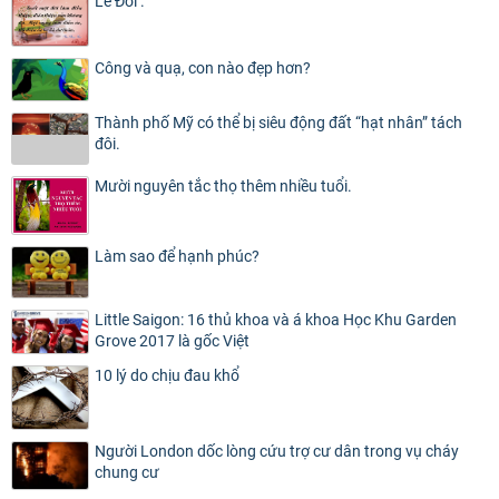
Lẽ Đời .
Công và quạ, con nào đẹp hơn?
Thành phố Mỹ có thể bị siêu động đất “hạt nhân” tách
đôi.
Mười nguyên tắc thọ thêm nhiều tuổi.
Làm sao để hạnh phúc?
Little Saigon: 16 thủ khoa và á khoa Học Khu Garden
Grove 2017 là gốc Việt
10 lý do chịu đau khổ
Người London dốc lòng cứu trợ cư dân trong vụ cháy
chung cư