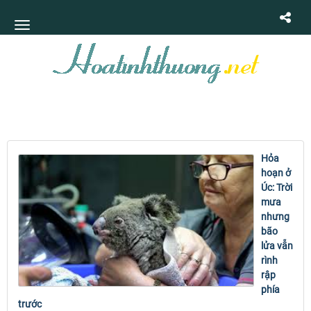
Hỏa
hoạn ở
Úc: Trời
mưa
nhưng
bão
lửa vẫn
rình
rập
phía
trước