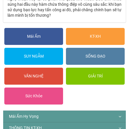
súng hai đầu này hàm chứa thông điệp vô cùng sâu sắc: khi bạn
sử dụng bạo lực hay tấn công ai đó, phải chăng chính bạn sẽ tự
làm mình bị tổn thương?
Mái Ấm
KT-XH
SUY NGẪM
SỐNG ĐẠO
VĂN NGHỆ
GIẢI TRÍ
Sức Khỏe
Mái Ấm Hy Vọng
THÔNG TIN KT-XH