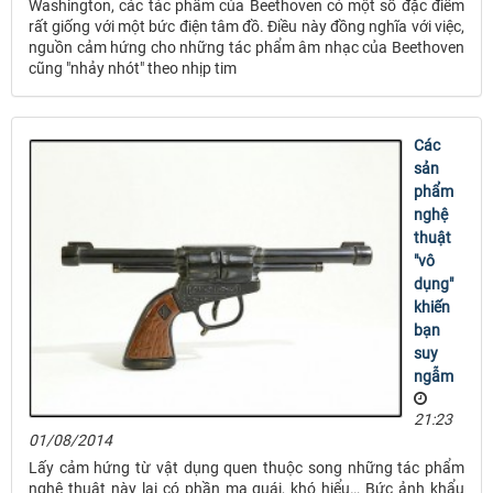
Washington, các tác phẩm của Beethoven có một số đặc điểm
rất giống với một bức điện tâm đồ. Điều này đồng nghĩa với việc,
nguồn cảm hứng cho những tác phẩm âm nhạc của Beethoven
cũng "nhảy nhót" theo nhịp tim
Các
sản
phẩm
nghệ
thuật
"vô
dụng"
khiến
bạn
suy
ngẫm
21:23
01/08/2014
Lấy cảm hứng từ vật dụng quen thuộc song những tác phẩm
nghệ thuật này lại có phần ma quái, khó hiểu… Bức ảnh khẩu