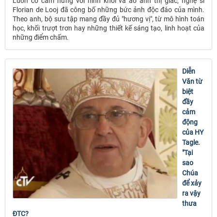
Luôn có cảm hứng với hình khối và ảo ảnh thị giác, nghệ sĩ
Florian de Looj đã công bố những bức ảnh độc đáo của mình.
Theo anh, bộ sưu tập mang đầy đủ "hương vị", từ mô hình toán
học, khối trượt trơn hay những thiết kế sáng tạo, linh hoạt của
những điểm chấm.
Diễn
Văn từ
biệt
đầy
cảm
động
của HY
Tagle.
"Tại
sao
Chúa
để xảy
ra vậy
thưa
ĐTC?