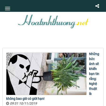
Những
bức
ảnh sẽ
khiến
bạn tin
rằng:
Nghệ
thuật
là
không bao giờ có giới hạn!
09:51 10/11/2019