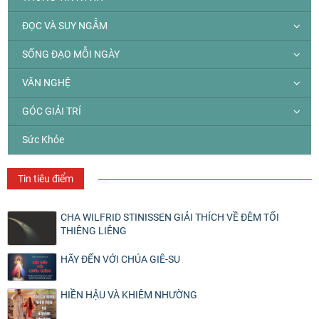
ĐỌC VÀ SUY NGẪM
SỐNG ĐẠO MỖI NGÀY
VĂN NGHỆ
GÓC GIẢI TRÍ
Sức Khỏe
Tin tiêu điểm
CHA WILFRID STINISSEN GIẢI THÍCH VỀ ĐÊM TỐI
THIÊNG LIÊNG
HÃY ĐẾN VỚI CHÚA GIÊ-SU
HIỀN HẬU VÀ KHIÊM NHƯỜNG