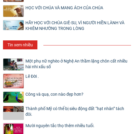
HỌC VỚI CHÚA VÀ MANG ÁCH CỦA CHÚA
HÃY HỌC VỚI CHÚA GIÊ-SU, VÌ NGƯỜI HIỀN LÀNH VÀ
KHIÊM NHƯỜNG TRONG LÒNG
Tin xem nhiều
Một phụ nữ nghèo ở Nghệ An thầm lặng chôn cất nhiều
hài nhi xấu số
Lẽ Đời .
Công và quạ, con nào đẹp hơn?
Thành phố Mỹ có thể bị siêu động đất “hạt nhân” tách
đôi.
Mười nguyên tắc thọ thêm nhiều tuổi.