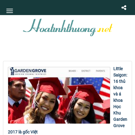
Little
Saigon:
16 thủ
khoa
và á
khoa
Học
Khu
Garden
Grove
2017 là gốc Việt