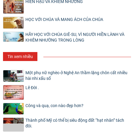
HIỀN HẬU VÀ KHIÊM NHƯỜNG
HỌC VỚI CHÚA VÀ MANG ÁCH CỦA CHÚA
HÃY HỌC VỚI CHÚA GIÊ-SU, VÌ NGƯỜI HIỀN LÀNH VÀ
KHIÊM NHƯỜNG TRONG LÒNG
Tin xem nhiều
Một phụ nữ nghèo ở Nghệ An thầm lặng chôn cất nhiều
hài nhi xấu số
Lẽ Đời .
Công và quạ, con nào đẹp hơn?
Thành phố Mỹ có thể bị siêu động đất “hạt nhân” tách
đôi.