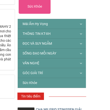
Sức Khỏe
Mái Ấm Hy Vọng
 MAHV 2
 nơi cho
THÔNG TIN KT-XH
a thiệt
cho các
ĐỌC VÀ SUY NGẪM
hiều Ân
hầm cầu
SỐNG ĐẠO MỖI NGÀY
úng con
 và phát
VĂN NGHỆ
GÓC GIẢI TRÍ
Sức Khỏe
Tin tiêu điểm
CHA WILFRID STINISSEN GIẢI