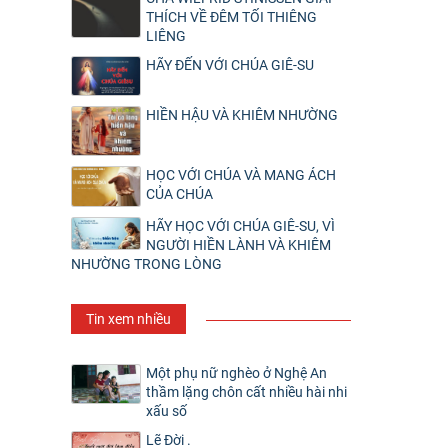
THÍCH VỀ ĐÊM TỐI THIÊNG
LIÊNG
HÃY ĐẾN VỚI CHÚA GIÊ-SU
HIỀN HẬU VÀ KHIÊM NHƯỜNG
HỌC VỚI CHÚA VÀ MANG ÁCH
CỦA CHÚA
HÃY HỌC VỚI CHÚA GIÊ-SU, VÌ
NGƯỜI HIỀN LÀNH VÀ KHIÊM
NHƯỜNG TRONG LÒNG
Tin xem nhiều
Một phụ nữ nghèo ở Nghệ An
thầm lặng chôn cất nhiều hài nhi
xấu số
Lẽ Đời .