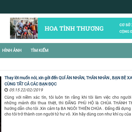
HÌNH ẢNH
TÌM KIẾM
Thay lời muốn nói, xin gởi đến QUÍ ÂN NHÂN, THÂN NHÂN , BẠN BÈ X
CÙNG TẤT CẢ CÁC BẠN ĐỌC
05:15 22/02/2019
Cùng với niềm xác tìn, tôi luôn tin rằng khi tôi làm việc cho người
những mảnh đòi thua thiệt, thì ĐẤNG PHÙ HỘ là CHÚA THÁNH 
hướng dẫn cho tôi .Xin cảm tạ BA NGÔI THIÊN CHÚA . Đấng đã dựng n
cho tôi trở thành con người tử hư vô. Xin hãy dùng con như khí cụ của