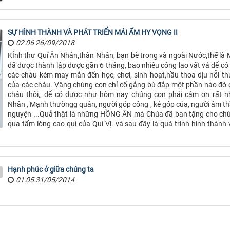
SỰ HÌNH THÀNH VÀ PHÁT TRIỂN MÁI ẤM HY VỌNG II
02:06 26/09/2018
KÍnh thư Quí Ân Nhân,thân Nhân, bạn bè trong và ngoài Nước,thế là
đã được thành lập được gần 6 tháng, bao nhiêu công lao vất vả để có
các cháu kém may mắn đến học, chơi, sinh hoạt,hầu thoa dịu nỗi thu
của các cháu. Vâng chúng con chỉ cố gắng bù đắp một phần nào đó 
cháu thôi,, để có được như hôm nay chúng con phải cám ơn rất n
Nhân , Mạnh thườngg quân, người góp công , kẻ góp của, người âm t
nguyện ...Quả thật là những HỒNG ÂN mà Chúa đã ban tặng cho ch
qua tấm lòng cao quí của Quí Vị. và sau đây là quá trình hình thành
Hạnh phúc ở giữa chúng ta
01:05 31/05/2014