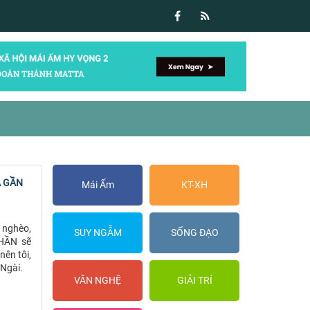
A GẦN
Mái Ấm
KT-XH
 nghèo,
SUY NGẪM
SỐNG ĐẠO
THẦN sẽ
ên tôi,
 Ngài.
VĂN NGHỆ
GIẢI TRÍ