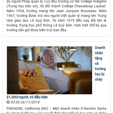
do người Pháp quản lý. Lúc đầu trường có tên Collège Indigène
(Trung học bản xứ), rồi đổi thành Collège Chasseluop Laubat.
Năm 1954, trường mang tên Jean Jacques Rousseau. Năm
1967, trường được trả cho người Việt quản lý mang tên Trung
tâm giáo dục Lê Quý Đôn. Từ năm 1975 đến nay đổi tên là
trường Trung học phổ thông Lê Quý Đôn. Hơn một thế kỷ qua
trường vẫn giữ được kiến trúc ban đầu.
Doanh
nhân
tặng
cả
trường
học bị
cháy
$1,000/người, vô điều kiện
03:30 26/11/2018
PARADISE, California (NV) – Một doanh nhân ở Rancho Santa