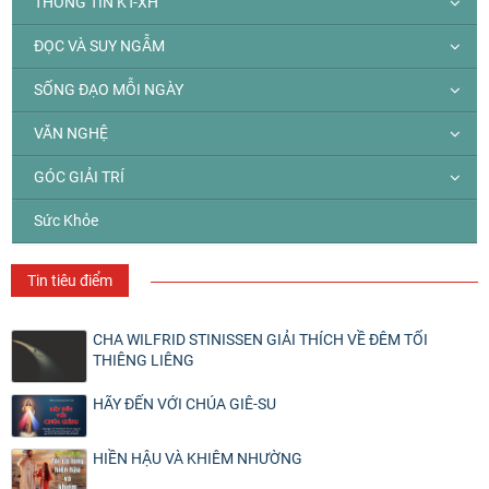
THÔNG TIN KT-XH
ĐỌC VÀ SUY NGẪM
SỐNG ĐẠO MỖI NGÀY
VĂN NGHỆ
GÓC GIẢI TRÍ
Sức Khỏe
Tin tiêu điểm
CHA WILFRID STINISSEN GIẢI THÍCH VỀ ĐÊM TỐI
THIÊNG LIÊNG
HÃY ĐẾN VỚI CHÚA GIÊ-SU
HIỀN HẬU VÀ KHIÊM NHƯỜNG