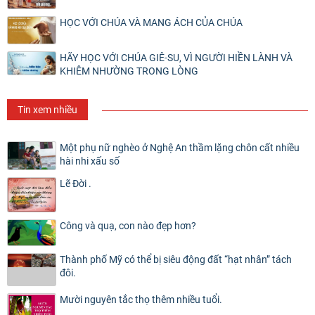
HỌC VỚI CHÚA VÀ MANG ÁCH CỦA CHÚA
HÃY HỌC VỚI CHÚA GIÊ-SU, VÌ NGƯỜI HIỀN LÀNH VÀ
KHIÊM NHƯỜNG TRONG LÒNG
Tin xem nhiều
Một phụ nữ nghèo ở Nghệ An thầm lặng chôn cất nhiều
hài nhi xấu số
Lẽ Đời .
Công và quạ, con nào đẹp hơn?
Thành phố Mỹ có thể bị siêu động đất “hạt nhân” tách
đôi.
Mười nguyên tắc thọ thêm nhiều tuổi.