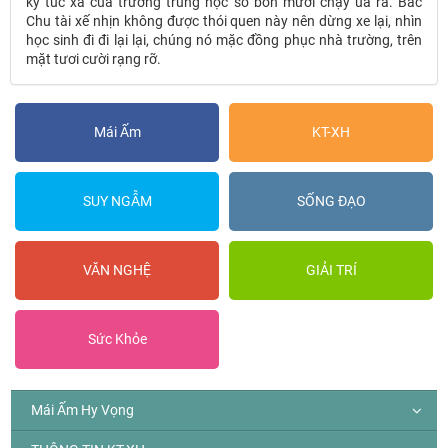
ký túc xá của trường trung học số bốn mươi chạy ùa ra. Bác
Chu tài xế nhịn không được thói quen này nên dừng xe lại, nhìn
học sinh đi đi lại lại, chúng nó mặc đồng phục nhà trường, trên
mặt tươi cười rạng rỡ.
Mái Ấm
KT-XH
SUY NGẪM
SỐNG ĐẠO
VĂN NGHỆ
GIẢI TRÍ
Sức Khỏe
Mái Ấm Hy Vọng