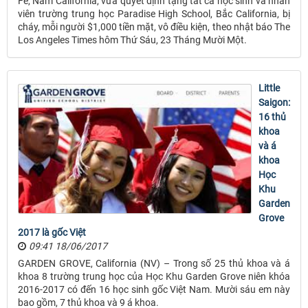
Fe, Nam California, vừa quyết định tặng tất cả học sinh và nhân
viên trường trung học Paradise High School, Bắc California, bị
cháy, mỗi người $1,000 tiền mặt, vô điều kiện, theo nhật báo The
Los Angeles Times hôm Thứ Sáu, 23 Tháng Mười Một.
Little
Saigon:
16 thủ
khoa
và á
khoa
Học
Khu
Garden
Grove
2017 là gốc Việt
09:41 18/06/2017
GARDEN GROVE, California (NV) – Trong số 25 thủ khoa và á
khoa 8 trường trung học của Học Khu Garden Grove niên khóa
2016-2017 có đến 16 học sinh gốc Việt Nam. Mười sáu em này
bao gồm, 7 thủ khoa và 9 á khoa.