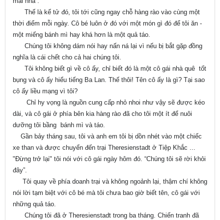
mai nha”.
Thế là kể tử đó, tôi tới cũng ngay chỗ hàng rào vào cùng một
thời điểm mỗi ngày. Cô bé luôn ở đó với một món gì đó để tôi ăn -
một miếng bánh mì hay khá hơn là một quả táo.
Chúng tôi không dám nói hay nấn ná lại vì nếu bị bắt gặp đồng
nghĩa là cái chết cho cả hai chúng tôi.
Tôi không biết gì về cô ấy, chỉ biết đó là một cô gái nhà quê tốt
bụng và cô ấy hiểu tiếng Ba Lan. Thế thôi! Tên cô ấy là gì? Tại sao
cô ấy liều mạng vì tôi?
Chỉ hy vọng là nguồn cung cấp nhỏ nhoi như vậy sẽ được kéo
dài, và cô gái ở phía bên kia hàng rào đã cho tôi một ít để nuôi
dưỡng tôi bầng bánh mì và táo.
Gần bảy tháng sau, tôi và anh em tôi bị dồn nhét vào một chiếc
xe than và được chuyển đến trại Theresienstadt ở Tiệp Khắc ...
"Đừng trở lại" tôi nói với cô gái ngày hôm đó. “Chúng tôi sẽ rời khỏi
đây”.
Tôi quay về phía doanh trại và không ngoảnh lại, thậm chí không
nói lời tạm biệt với cô bé mà tôi chưa bao giờ biết tên, cô gái với
những quả táo.
Chúng tôi đã ở Theresienstadt trong ba tháng. Chiến tranh đã