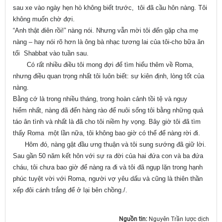
sau xe vào ngày hẹn hò không biết trước, tôi đã cầu hôn nàng. Tôi
không muốn chờ đợi.
“Anh thật điên rồi!” nàng nói. Nhưng vẫn mời tôi đến gặp cha mẹ
nàng – hay nói rõ hơn là ông bà nhạc tương lai của tôi-cho bữa ăn
tối Shabbat vào tuần sau.
Có rất nhiều điều tôi mong đợi để tìm hiểu thêm về Roma,
nhưng điều quan trọng nhất tôi luôn biết: sự kiên định, lòng tốt của
nàng.
Bằng cớ là trong nhiều tháng, trong hoàn cảnh tồi tệ và nguy
hiểm nhất, nàng đã đến hàng rào để nuôi sống tôi bằng những quả
táo ân tình và nhất là đã cho tôi niềm hy vọng. Bây giờ tôi đã tìm
thấy Roma một lần nữa, tôi không bao giờ có thể để nàng rời đi.
Hôm đó, nàng gật đầu ưng thuận và tôi sung sướng đã giữ lời.
Sau gần 50 năm kết hôn với sự ra đời của hai đứa con và ba đứa
cháu, tôi chưa bao giờ để nàng ra đi và tôi đã ngụp lặn trong hạnh
phúc tuyệt vời với Roma, người vợ yêu dấu và cũng là thiên thần
xếp đôi cánh trắng để ở lại bên chồng./.
Nguồn tin:
Nguyên Trần lược dịch