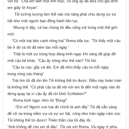
với tôi. “Cha em biết một linh mục, và ông ấy đã đưa cho gia đình
em giấy tờ Aryan”.
Tôi tưởng tượng làm thế nào mà nàng phải chịu đựng sự sợ
hãi như một người bạn đồng hành liên tục.
Nhưng ở đây, cả hai chúng tôi đều sống sót trong một thế giới
mới.
“Có một trại bên cạnh nông trại” Roma tiếp tục. 'Tôi thấy một cậu
bé ở đó và tôi đã ném táo mỗi ngày.'
Thật là một sự trùng hợp đáng kinh ngạc khi nàng đã giúp đỡ
một cậu bé khác. “Cậu ấy trông như thế nào? Tôi hỏi.
“Cậu ta cao, gầy và đói. Em đã nhìn thấy cậu ta mỗi ngày
trong vòng sáu tháng”
Trái tim tôi đã rộn lên Tôi không thể tin được. Điều này hoàn toàn
là không thể. “Có phải cậu ta đã nói với em là đến một ngày nào đó
đừng quay lại vì cậu ấy đã rời khỏi Schlieben?”
Roma kinh ngạc nhìn tôi “Đúng!”
-“Em ơi! Người con trai đó chính là anh đây” Tôi đã sẵn sàng
để vỡ òa trong niềm vui và sự sợ hãi, cũng như tràn ngập cảm xúc.
Tôi không thể tin được! Thiên thần của tôi đây rồi.
“Anh không để cho em đi đâu”. Tôi nói với Roma. Và ngay ở phía