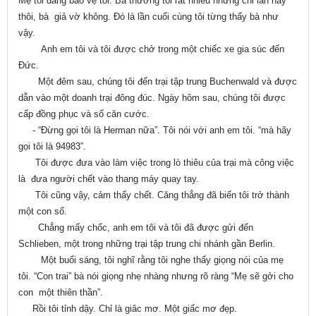
Mẹ tôi đang bảo vệ tôi. Bà thương tôi rất nhiều nhưng chỉ lần này
thôi, bà giả vờ không. Đó là lần cuối cùng tôi từng thấy bà như
vậy.
Anh em tôi và tôi được chở trong một chiếc xe gia súc đến
Đức.
Một đêm sau, chúng tôi đến trại tập trung Buchenwald và được
dẫn vào một doanh trại đông đúc. Ngày hôm sau, chúng tôi được
cấp đồng phục và số căn cước.
- “Đừng gọi tôi là Herman nữa”. Tôi nói với anh em tôi. “mà hãy
gọi tôi là 94983”.
Tôi được đưa vào làm việc trong lò thiêu của trại mà công việc
là đưa người chết vào thang máy quay tay.
Tôi cũng vậy, cảm thấy chết. Căng thẳng đã biến tôi trở thành
một con số.
Chẳng mấy chốc, anh em tôi và tôi đã được gửi đến
Schlieben, một trong những trại tập trung chi nhánh gần Berlin.
Một buổi sáng, tôi nghĩ rằng tôi nghe thấy giọng nói của mẹ
tôi. “Con trai” bà nói giọng nhẹ nhàng nhưng rõ ràng “Mẹ sẽ gởi cho
con một thiên thần”.
Rồi tôi tỉnh dậy. Chỉ là giâc mơ. Một giấc mơ đẹp.