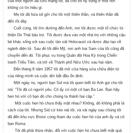
của một người đã cứu mạng tôi, đã cho tôi hy vọng ở một nơi
không có tín hiệu gì.
Mẹ tôi đã hứa sẽ gởi cho tôi một thiên thần, và thiên thần đã
đến rồi đây.
Cuối cùng, tôi tìm đường đến Anh, nơi tôi được một tổ chức từ
thiện Do Thái bảo trợ. Tôi được đưa vào một nhà trọ với những cậu
bé khác sống sót sau cuộc tàn sát Holocaust và được đào tạo về
ngành điện tử. Sau đó tôi đến Mỹ, nơi anh trai Sam của tôi cũng đã
chuyển đến đó. Tôi phục vụ trong Quân đội Hoa Kỳ trong Chiến
tranh Triều Tiên, và trở về Thành phố Nữu Ước sau hai năm.
Đến tháng 8 năm 1957 tôi đã mở cửa hàng sửa chữa điện tử
của riêng mình và cuộc đời bắt đầu ổn định.
Một ngày nọ, người bạn Sid mà tôi quen biết từ Anh gọi cho tôi
nói: “Tôi đã có người yêu. Cô ấy có một cô bạn Ba Lan. Bạn hãy
hẹn hò với cô bạn đó cho chúng ta thành hai cặp.”
Một cuộc hẹn hò chưa thấy mặt nhau? Không, đó không phải là
cách của tôi. Nhưng Sid cứ kèo nài tôi, và vài ngày sau chúng tôi
đã đến khu vực Bronx cùng tham dự cuộc hẹn hò của anh ấy và cô
bạn Roma.
Tôi đã phải thừa nhận, đối với cuộc hẹn hò chưa biết mặt quả