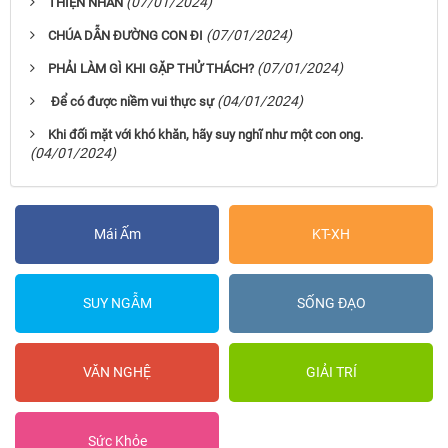
(07/01/2024)
THIỆN NHÂN
(07/01/2024)
CHÚA DẪN ĐƯỜNG CON ĐI
(07/01/2024)
PHẢI LÀM GÌ KHI GẶP THỬ THÁCH?
(04/01/2024)
Để có được niềm vui thực sự
Khi đối mặt với khó khăn, hãy suy nghĩ như một con ong.
(04/01/2024)
Mái Ấm
KT-XH
SUY NGẪM
SỐNG ĐẠO
VĂN NGHỆ
GIẢI TRÍ
Sức Khỏe