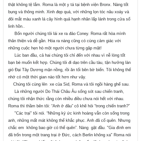
thật không tệ lắm. Roma là một y tá tại bệnh viện Bronx. Nàng tốt
bụng và thông minh. Xinh đẹp quá, với những lọn tóc nâu xoáy và
đôi mắt màu xanh lá cây hình quả hạnh nhân lấp lánh trong cửa sổ
linh hồn..
Bốn người chúng tôi lái xe ra đảo Coney. Roma rất hòa mình
thân thiện và dễ gần. Hóa ra nàng cũng có cùng cảm giác với
những cuộc hẹn hò một người chưa từng gặp mặt!
Lúc ban đầu, cả hai chúng tôi chỉ đến với nhau vì nễ lòng tốt
bạn bè muốn kết hợp. Chúng tôi đi dạo trên cầu tàu, tận hưởng làn
gió Đại Tây Dương mặn nồng, rồi ăn tối bên bờ biển. Tôi không thể
nhớ có một thời gian nào tốt hơn như vậy.
Chúng tôi cùng lên xe của Sid, Roma và tôi ngồi hàng ghế sau.
Là những người Do Thái Châu Âu sống sót sau chiến tranh,
chúng tôi nhận thức rằng còn nhiều điều chưa nói hết với nhau.
Roma thì thầm bên tôi: “Anh ở đâu” cô khẽ hỏi “trong chiến tranh?”
"Các trại" tôi nói. “Những ký ức kinh hoàng vẫn còn sống trong
anh, những mất mát không thể khắc phục. Anh đã cố quên. Nhưng
chắc em không bao giờ có thể quên”. Nàng gật đầu. "Gia đình em
đã trốn trong một trang trại ở Đức, cách Berlin không xa" Roma nói