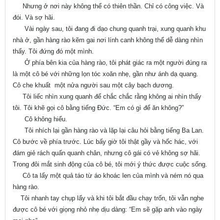
Nhưng ở nơi này không thể có thiên thần. Chỉ có công việc. Và
đói. Và sợ hãi.
Vài ngày sau, tôi đang đi dạo chung quanh trại, xung quanh khu
nhà ở, gần hàng rào kẽm gai nơi lính canh không thể dễ dàng nhìn
thấy. Tôi đứng đó một mình.
Ở phía bên kia của hàng rào, tôi phát giác ra một người đúng ra
là một cô bé với những lọn tóc xoăn nhẹ, gần như ánh dạ quang.
Cô che khuất một nửa người sau một cây bạch dương.
Tôi liếc nhìn xung quanh để chắc chắc rằng không ai nhìn thấy
tôi. Tôi khẽ gọi cô bằng tiếng Đức. “Em có gì để ăn không?”
Cô không hiểu.
Tôi nhích lại gần hàng rào và lặp lại câu hỏi bằng tiếng Ba Lan.
Cô bước về phía trước. Lúc bấy giờ tôi thật gầy và hốc hác, với
đám giẻ rách quấn quanh chân, nhưng cô gái có vẻ không sợ hãi.
Trong đôi mắt sinh động của cô bé, tôi mới ý thức được cuộc sống.
Cô ta lấy một quả táo từ áo khoác len của mình và ném nó qua
hàng rào.
Tôi nhanh tay chụp lấy và khi tôi bắt đầu chạy trốn, tôi vẫn nghe
được cô bé với giọng nhỏ nhẹ dịu dàng: “Em sẽ gặp anh vào ngày