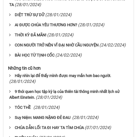
(28/01/2024)
TA
(28/01/2024)
DIỆT TRỪ SỰ DỮ
(28/01/2024)
AI ĐƯỢC CHÚA YÊU THƯƠNG HƠN?
(28/01/2024)
THỜI KỲ ĐÃ MÃN!
(24/02/2024)
CON NGƯỜI TRỞ NÊN VĨ ĐẠI NHỜ CẦU NGUYỆN
(24/02/2024)
BÀI HỌC TỪ TỊNH CỐC
Những tin cũ hơn
Hãy nhìn lại để thấy mình được may mắn hơn bao người.
(28/01/2024)
9 thói quen học tập kỳ lạ của thiên tài thông minh nhất lịch sử
(28/01/2024)
Albert Einstein.
(28/01/2024)
TÓC THỀ
(28/01/2024)
Suy Niệm: MANG NẶNG ĐẺ ĐAU
(07/01/2024)
CHÚA DẪN LỐI TA ĐI HAY TA TÌM CHÚA