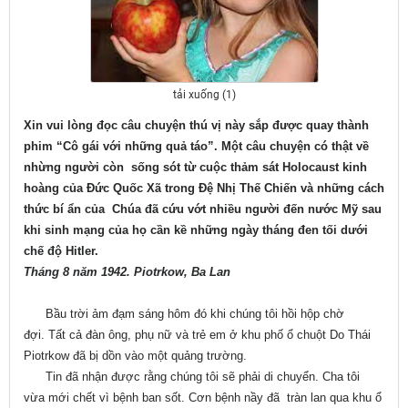
tải xuống (1)
Xin vui lòng đọc câu chuyện thú vị này sắp được quay thành
phim “Cô gái với những quả táo”. Một câu chuyện có thật về
nhừng người còn sống sót từ cuộc thảm sát Holocaust kinh
hoàng của Đức Quốc Xã trong Đệ Nhị Thế Chiến và những cách
thức bí ẩn của Chúa đã cứu vớt nhiều người đến nước Mỹ sau
khi sinh mạng của họ cần kề những ngày tháng đen tối dưới
chế độ Hitler.
Tháng 8 năm 1942. Piotrkow, Ba Lan
Bầu trời ảm đạm sáng hôm đó khi chúng tôi hồi hộp chờ
đợi. Tất cả đàn ông, phụ nữ và trẻ em ở khu phố ổ chuột Do Thái
Piotrkow đã bị dồn vào một quảng trường.
Tin đã nhận được rằng chúng tôi sẽ phải di chuyển. Cha tôi
vừa mới chết vì bệnh ban sốt. Cơn bệnh nầy đã tràn lan qua khu ổ