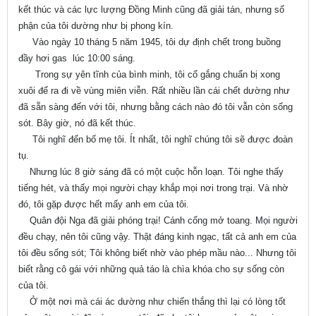
kết thúc và các lực lượng Đồng Minh cũng đã giải tán, nhưng số
phận của tôi dường như bị phong kín.
Vào ngày 10 tháng 5 năm 1945, tôi dự định chết trong buồng
đầy hơi gas lúc 10:00 sáng.
Trong sự yên tĩnh của bình minh, tôi cố gắng chuẩn bị xong
xuôi để ra đi về vùng miên viễn. Rất nhiều lần cái chết dường như
đã sẵn sàng đến với tôi, nhưng bằng cách nào đó tôi vẫn còn sống
sót. Bây giờ, nó đã kết thúc.
Tôi nghĩ đến bố mẹ tôi. Ít nhất, tôi nghĩ chúng tôi sẽ được đoàn
tụ.
Nhưng lúc 8 giờ sáng đã có một cuộc hỗn loạn. Tôi nghe thấy
tiếng hét, và thấy mọi người chạy khắp mọi nơi trong trại. Và nhờ
đó, tôi gặp được hết mấy anh em của tôi.
Quân đội Nga đã giải phóng trại! Cánh cổng mở toang. Mọi người
đều chạy, nên tôi cũng vậy. Thật đáng kinh ngạc, tất cả anh em của
tôi đều sống sót; Tôi không biết nhờ vào phép mầu nào... Nhưng tôi
biết rằng cô gái với những quả táo là chìa khóa cho sự sống còn
của tôi.
Ở một nơi mà cái ác dường như chiến thắng thì lại có lòng tốt