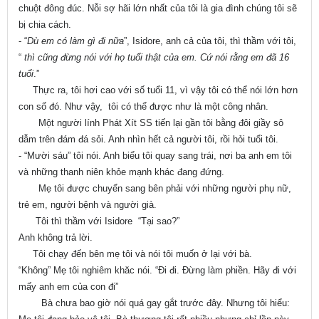
chuột đông đúc. Nỗi sợ hãi lớn nhất của tôi là gia đình chúng tôi sẽ
bị chia cách.
- “
Dù em có làm gì đi nữa
”, Isidore, anh cả của tôi, thì thầm với tôi,
“
thì cũng đừng nói với họ tuổi thật của em. Cứ nói rằng em đã 16
tuổi
.”
Thực ra, tôi hơi cao với số tuổi 11, vì vậy tôi có thể nói lớn hơn
con số đó. Như vậy, tôi có thể được như là một công nhân.
Một người lính Phát Xít SS tiến lại gần tôi bằng đôi giầy sô
dẫm trên đám đá sỏi. Anh nhìn hết cả người tôi, rồi hỏi tuổi tôi.
- “Mười sáu” tôi nói. Anh biểu tôi quay sang trái, nơi ba anh em tôi
và những thanh niên khỏe mạnh khác đang đứng.
Mẹ tôi được chuyển sang bên phải với những người phụ nữ,
trẻ em, người bệnh và người già.
Tôi thì thầm với Isidore “Tại sao?”
Anh không trả lời.
Tôi chạy đến bên mẹ tôi và nói tôi muốn ở lại với bà.
“Không” Mẹ tôi nghiêm khăc nói. “Đi đi. Đừng làm phiền. Hãy đi với
mấy anh em của con đi”
Bà chưa bao giờ nói quá gay gắt trước đây. Nhưng tôi hiểu: