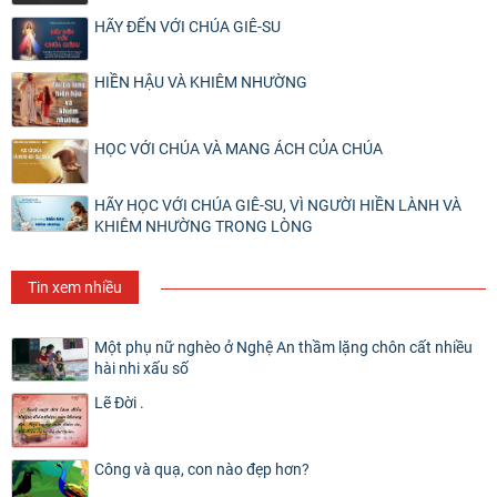
HÃY ĐẾN VỚI CHÚA GIÊ-SU
HIỀN HẬU VÀ KHIÊM NHƯỜNG
HỌC VỚI CHÚA VÀ MANG ÁCH CỦA CHÚA
HÃY HỌC VỚI CHÚA GIÊ-SU, VÌ NGƯỜI HIỀN LÀNH VÀ
KHIÊM NHƯỜNG TRONG LÒNG
Tin xem nhiều
Một phụ nữ nghèo ở Nghệ An thầm lặng chôn cất nhiều
hài nhi xấu số
Lẽ Đời .
Công và quạ, con nào đẹp hơn?