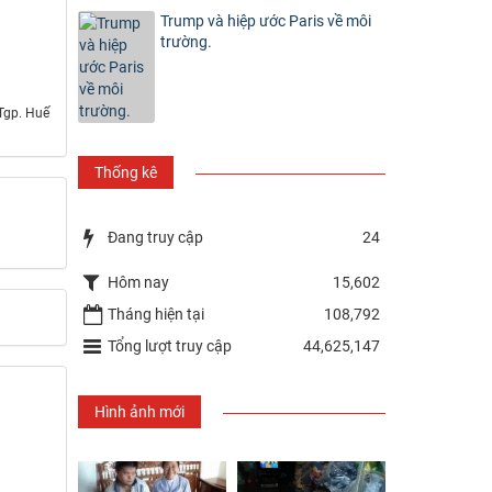
Trump và hiệp ước Paris về môi
trường.
Tgp. Huế
Thống kê
Đang truy cập
24
Hôm nay
15,602
Tháng hiện tại
108,792
Tổng lượt truy cập
44,625,147
Hình ảnh mới