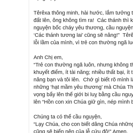
Têrêxa thông minh, hài hước, lắm tưởng 
đất lên, ông không tìm ra! Các thánh thì
nguyện bốc cháy yêu thương, cầu nguyện l
‘Các thánh tương lai’ cũng sẽ nâng!” Têr
lỗi lầm của mình, vì trẻ con thường ngã 
Anh Chị em,
“Trẻ con thường ngã luôn, nhưng không t
khuyết điểm, ít tài năng; nhiều thất bại, í
nâng bạn và tôi lên. Chớ gì biết rõ mình l
những ‘hạt mầm yêu thương’ mà Chúa Th
vọng bẩy lên thế giới bi luỵ bằng cầu nguy
lên “Hồn con xin Chúa giữ gìn, nép mình 
Chúng ta có thể cầu nguyện,
“Lạy Chúa, cho con biết dâng Chúa những
cũng sẽ biến nên của lễ cứu độ!” Amen.