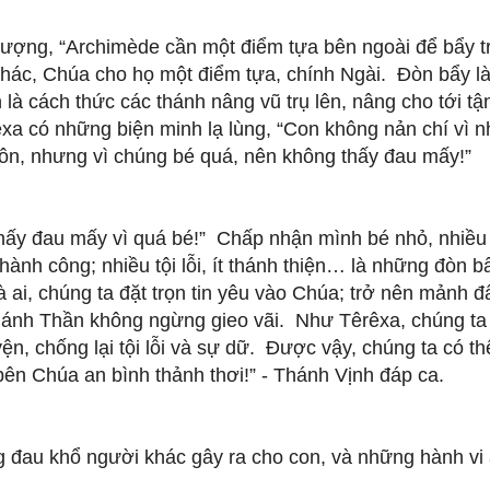
tượng, “Archimède cần một điểm tựa bên ngoài để bẩy tr
 khác, Chúa cho họ một điểm tựa, chính Ngài. Đòn bẩy là
à cách thức các thánh nâng vũ trụ lên, nâng cho tới tận
êxa có những biện minh lạ lùng, “Con không nản chí vì 
luôn, nhưng vì chúng bé quá, nên không thấy đau mấy!”
hấy đau mấy vì quá bé!” Chấp nhận mình bé nhỏ, nhiều
t thành công; nhiều tội lỗi, ít thánh thiện… là những đòn b
à ai, chúng ta đặt trọn tin yêu vào Chúa; trở nên mảnh đ
ánh Thần không ngừng gieo vãi. Như Têrêxa, chúng ta
ện, chống lại tội lỗi và sự dữ. Được vậy, chúng ta có th
bên Chúa an bình thảnh thơi!” - Thánh Vịnh đáp ca.
 đau khổ người khác gây ra cho con, và những hành vi