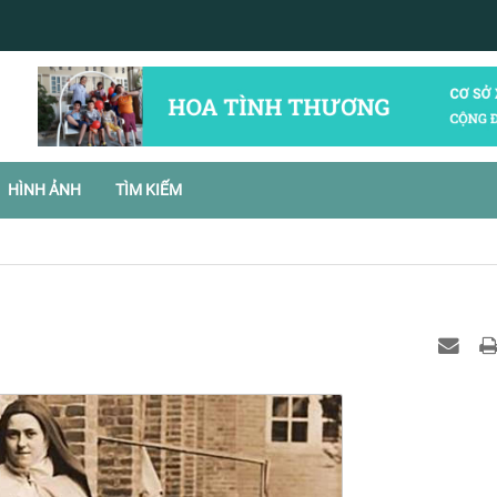
HÌNH ẢNH
TÌM KIẾM