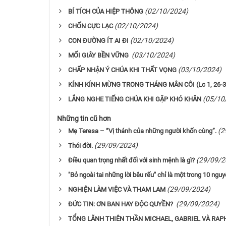
(02/10/2024)
BÍ TÍCH CỦA HIỆP THÔNG
(02/10/2024)
CHỐN CỰC LẠC
(02/10/2024)
CON ĐƯỜNG ÍT AI ĐI
(03/10/2024)
MỐI GIÂY BỀN VỮNG
(03/10/2024)
CHẤP NHẬN Ý CHÚA KHI THẤT VỌNG
KÍNH KÍNH MỪNG TRONG THÁNG MÂN CÔI (Lc 1, 26-3
(05/10
LẮNG NGHE TIẾNG CHÚA KHI GẶP KHÓ KHĂN
Những tin cũ hơn
(2
Mẹ Teresa – “Vị thánh của những người khốn cùng”.
(29/09/2024)
Thói đời.
(29/09/2
Điều quan trọng nhất đối với sinh mệnh là gì?
"Bỏ ngoài tai những lời bêu rếu" chỉ là một trong 10 ngu
(29/09/2024)
NGHIỆN LÀM VIỆC VÀ THAM LAM
(29/09/2024)
ĐỨC TIN: ƠN BAN HAY ĐỘC QUYỀN?
TỔNG LÃNH THIÊN THẦN MICHAEL, GABRIEL VÀ RAP