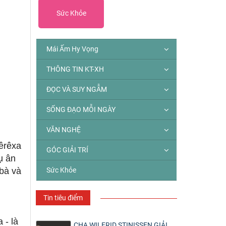
Sức Khỏe
Mái Ấm Hy Vọng
THÔNG TIN KT-XH
ĐỌC VÀ SUY NGẪM
SỐNG ĐẠO MỖI NGÀY
VĂN NGHỆ
Têrêxa
GÓC GIẢI TRÍ
ụ ân
Sức Khỏe
bà và
Tin tiêu điểm
 - là
CHA WILFRID STINISSEN GIẢI