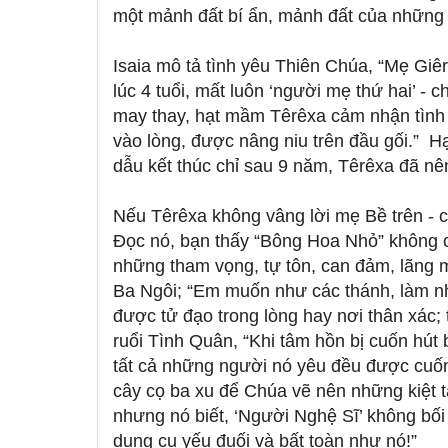
một mảnh đất bí ẩn, mảnh đất của những
Isaia mô tả tình yêu Thiên Chúa, “Mẹ Gi
lúc 4 tuổi, mất luôn ‘người mẹ thứ hai’ - 
may thay, hạt mầm Têrêxa cảm nhận tình
vào lòng, được nâng niu trên đầu gối.” H
dẫu kết thúc chỉ sau 9 năm, Têrêxa đã n
Nếu Têrêxa không vâng lời mẹ Bề trên - c
Đọc nó, bạn thấy “Bông Hoa Nhỏ” không 
những tham vọng, tự tôn, can đảm, lãng m
Ba Ngôi; “Em muốn như các thánh, làm n
được tử đạo trong lòng hay nơi thân xác; 
ruổi Tình Quân, “Khi tâm hồn bị cuốn hú
tất cả những người nó yêu đều được cuố
cây cọ ba xu để Chúa vẽ nên những kiệt tá
nhưng nó biết, ‘Người Nghệ Sĩ’ không bối
dụng cụ yếu đuối và bất toàn như nó!”