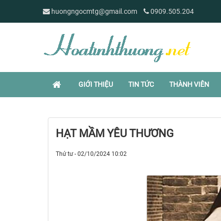
huongngocmtg@gmail.com
0909.505.204
GIỚI THIỆU
TIN TỨC
THÀNH VIÊN
HẠT MẦM YÊU THƯƠNG
Thứ tư - 02/10/2024 10:02