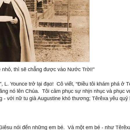
 nhỏ, thì sẽ chẳng được vào Nước Trời!”
, L. Younce trở lại đạo! Cô viết, “Điều tôi khám phá ở 
 dâng nó lên Chúa. Tôi cảm phục sự nhịn nhục và phục v
 - với nữ tu già Augustine khó thương; Têrêxa yêu quý 
 Giêsu nói đến những em bé. Và một em bé - như Têrêxa