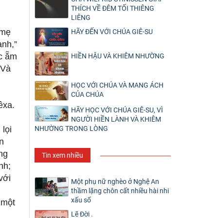
THÍCH VỀ ĐÊM TỐI THIÊNG
LIÊNG
 mẹ
HÃY ĐẾN VỚI CHÚA GIÊ-SU
ành,”
c ẵm
HIỀN HẬU VÀ KHIÊM NHƯỜNG
 Và
HỌC VỚI CHÚA VÀ MANG ÁCH
CỦA CHÚA
rêxa.
HÃY HỌC VỚI CHÚA GIÊ-SU, VÌ
NGƯỜI HIỀN LÀNH VÀ KHIÊM
NHƯỜNG TRONG LÒNG
lọi
n
ng
Tin xem nhiều
nh;
với
Một phụ nữ nghèo ở Nghệ An
;
thầm lặng chôn cất nhiều hài nhi
xấu số
 một
Lẽ Đời .