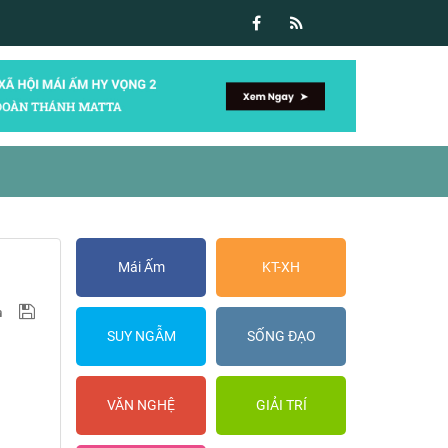
Mái Ấm
KT-XH
SUY NGẪM
SỐNG ĐẠO
VĂN NGHỆ
GIẢI TRÍ