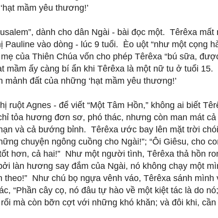
 ‘hạt mầm yêu thương!’
êrusalem”, dành cho dân Ngài - bài đọc một. Têrêxa mất
chị Pauline vào dòng - lúc 9 tuổi. Èo uột “như một cọng h
 mẹ của Thiên Chúa vốn cho phép Têrêxa “bú sữa, đượ
ạt mầm ấy càng bí ẩn khi Têrêxa là một nữ tu ở tuổi 15.
ên mảnh đất của những ‘hạt mầm yêu thương!’
hị ruột Agnes - để viết “Một Tâm Hồn,” không ai biết Tê
chỉ tỏa hương đơn sơ, phó thác, nhưng còn man mát cả
ạn và cả bướng bỉnh. Têrêxa ước bay lên mặt trời chói 
hững chuyện ngông cuồng cho Ngài!”; “Ôi Giêsu, cho co
tốt hơn, cả hai!” Như một người tình, Têrêxa thả hồn ro
t bởi làn hương say đắm của Ngài, nó không chạy một mì
n theo!” Như chú bọ ngựa vênh váo, Têrêxa sánh mình 
c, “Phần cây cọ, nó đâu tự hào về một kiệt tác là do nó
 rối mà còn bỡn cợt với những khó khăn; và đôi khi, cần