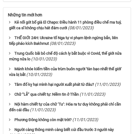
Những tin mới hơn
Kẻ nối gót bố già El Chapo: Điều hành 11 phòng điều chế ma tuý,
(08/01/2023)
giết ca sĩ không chịu hát đám cưới
THẾ GIỚI 24H: Ukraine tố Nga tự vi phạm lệnh ngừng bắn, liên
(08/01/2023)
tiếp pháo kích Bakhmut
Trung Quốc bãi bỏ chế độ cách ly bắt buộc vì Covid, thế giới nửa
(10/01/2023)
mừng nửa lo
Mánh khóe kiếm tiền của trùm buôn người 'tàn bạo nhất thế giới'
(10/01/2023)
vừa bị bắt
(11/01/2023)
Tâm đố kỵ hại mình hại người xuất phát từ đâu?
(11/01/2023)
Chữ “Lễ” qua chiết tự: Niềm tin ở Thần
Nội hàm chiết tự của chữ ‘Tư’: Hóa ra tư duy không phải chỉ cần
(11/01/2023)
đến cái đầu
(11/01/2023)
Phương Đông không còn mặt trời?
Người càng thông minh càng biết cúi đầu trước 3 người này