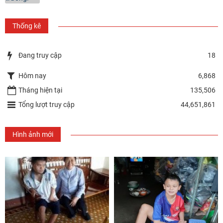
Thống kê
Đang truy cập
18
Hôm nay
6,868
Tháng hiện tại
135,506
Tổng lượt truy cập
44,651,861
Hình ảnh mới