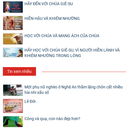
HÃY ĐẾN VỚI CHÚA GIÊ-SU
HIỀN HẬU VÀ KHIÊM NHƯỜNG
HỌC VỚI CHÚA VÀ MANG ÁCH CỦA CHÚA
HÃY HỌC VỚI CHÚA GIÊ-SU, VÌ NGƯỜI HIỀN LÀNH VÀ
KHIÊM NHƯỜNG TRONG LÒNG
Tin xem nhiều
Một phụ nữ nghèo ở Nghệ An thầm lặng chôn cất nhiều
hài nhi xấu số
Lẽ Đời .
Công và quạ, con nào đẹp hơn?