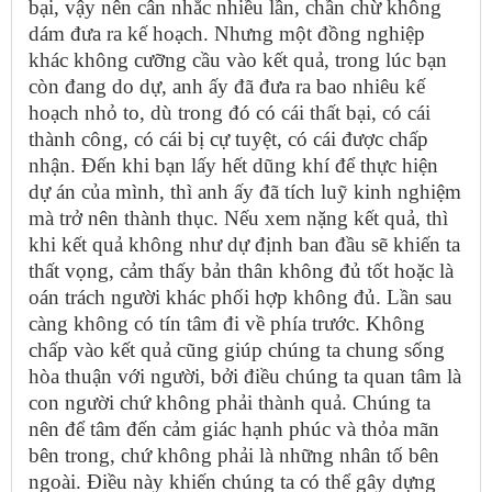
bại, vậy nên cân nhắc nhiều lần, chần chừ không
dám đưa ra kế hoạch. Nhưng một đồng nghiệp
khác không cưỡng cầu vào kết quả, trong lúc bạn
còn đang do dự, anh ấy đã đưa ra bao nhiêu kế
hoạch nhỏ to, dù trong đó có cái thất bại, có cái
thành công, có cái bị cự tuyệt, có cái được chấp
nhận. Đến khi bạn lấy hết dũng khí để thực hiện
dự án của mình, thì anh ấy đã tích luỹ kinh nghiệm
mà trở nên thành thục. Nếu xem nặng kết quả, thì
khi kết quả không như dự định ban đầu sẽ khiến ta
thất vọng, cảm thấy bản thân không đủ tốt hoặc là
oán trách người khác phối hợp không đủ. Lần sau
càng không có tín tâm đi về phía trước. Không
chấp vào kết quả cũng giúp chúng ta chung sống
hòa thuận với người, bởi điều chúng ta quan tâm là
con người chứ không phải thành quả. Chúng ta
nên để tâm đến cảm giác hạnh phúc và thỏa mãn
bên trong, chứ không phải là những nhân tố bên
ngoài. Điều này khiến chúng ta có thể gây dựng