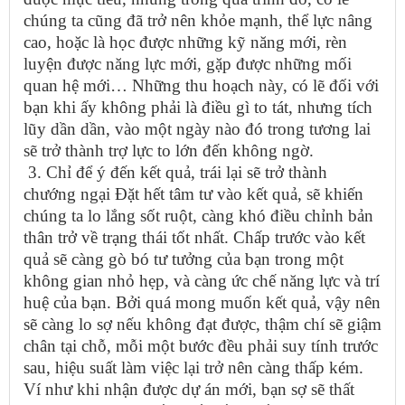
chúng ta cũng đã trở nên khỏe mạnh, thể lực nâng
cao, hoặc là học được những kỹ năng mới, rèn
luyện được năng lực mới, gặp được những mối
quan hệ mới… Những thu hoạch này, có lẽ đối với
bạn khi ấy không phải là điều gì to tát, nhưng tích
lũy dần dần, vào một ngày nào đó trong tương lai
sẽ trở thành trợ lực to lớn đến không ngờ.
3. Chỉ để ý đến kết quả, trái lại sẽ trở thành
chướng ngại Đặt hết tâm tư vào kết quả, sẽ khiến
chúng ta lo lắng sốt ruột, càng khó điều chỉnh bản
thân trở về trạng thái tốt nhất. Chấp trước vào kết
quả sẽ càng gò bó tư tưởng của bạn trong một
không gian nhỏ hẹp, và càng ức chế năng lực và trí
huệ của bạn. Bởi quá mong muốn kết quả, vậy nên
sẽ càng lo sợ nếu không đạt được, thậm chí sẽ giậm
chân tại chỗ, mỗi một bước đều phải suy tính trước
sau, hiệu suất làm việc lại trở nên càng thấp kém.
Ví như khi nhận được dự án mới, bạn sợ sẽ thất