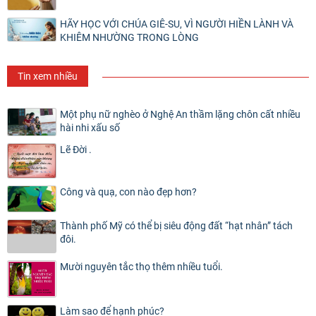
HÃY HỌC VỚI CHÚA GIÊ-SU, VÌ NGƯỜI HIỀN LÀNH VÀ
KHIÊM NHƯỜNG TRONG LÒNG
Tin xem nhiều
Một phụ nữ nghèo ở Nghệ An thầm lặng chôn cất nhiều
hài nhi xấu số
Lẽ Đời .
Công và quạ, con nào đẹp hơn?
Thành phố Mỹ có thể bị siêu động đất “hạt nhân” tách
đôi.
Mười nguyên tắc thọ thêm nhiều tuổi.
Làm sao để hạnh phúc?