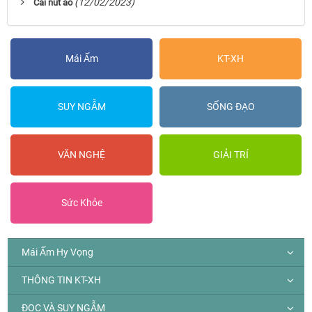
(12/02/2023)
Cái nút áo
Mái Ấm
KT-XH
SUY NGẪM
SỐNG ĐẠO
VĂN NGHỆ
GIẢI TRÍ
Sức Khỏe
Mái Ấm Hy Vọng
THÔNG TIN KT-XH
ĐỌC VÀ SUY NGẪM