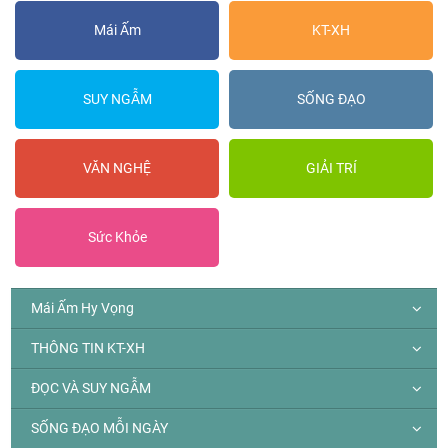
Mái Ấm
KT-XH
SUY NGẪM
SỐNG ĐẠO
VĂN NGHỆ
GIẢI TRÍ
Sức Khỏe
Mái Ấm Hy Vọng
THÔNG TIN KT-XH
ĐỌC VÀ SUY NGẪM
SỐNG ĐẠO MỖI NGÀY