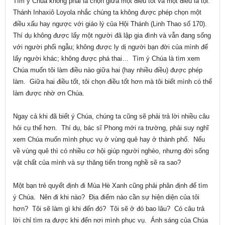
Tìm ý Chúa không phải là chọn giữa một điều tốt và một điều là tội.
Thánh Inhaxiô Loyola nhắc chúng ta không được phép chọn một
điều xấu hay ngược với giáo lý của Hội Thánh (Linh Thao số 170).
Thí dụ không được lấy một người đã lập gia đình và vẫn đang sống
với người phối ngẫu; không được ly dị người bạn đời của mình để
lấy người khác; không được phá thai… Tìm ý Chúa là tìm xem
Chúa muốn tôi làm điều nào giữa hai (hay nhiều điều) được phép
làm. Giữa hai điều tốt, tôi chọn điều tốt hơn mà tôi biết mình có thể
làm được nhờ ơn Chúa.
Ngay cả khi đã biết ý Chúa, chúng ta cũng sẽ phải trả lời nhiều câu
hỏi cụ thể hơn. Thí dụ, bác sĩ Phong mới ra trường, phải suy nghĩ
xem Chúa muốn mình phục vụ ở vùng quê hay ở thành phố. Nếu
về vùng quê thì có nhiều cơ hội giúp người nghèo, nhưng đời sống
vật chất của mình và sự thăng tiến trong nghề sẽ ra sao?
Một bạn trẻ quyết định đi Mùa Hè Xanh cũng phải phân định để tìm
ý Chúa. Nên đi khi nào? Địa điểm nào cần sự hiện diện của tôi
hơn? Tôi sẽ làm gì khi đến đó? Tôi sẽ ở đó bao lâu? Có câu trả
lời chỉ tìm ra được khi đến nơi mình phục vụ. Ánh sáng của Chúa