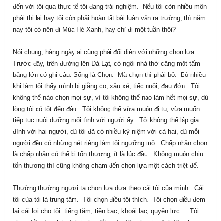
đến với tôi qua thực tế tôi đang trải nghiệm. Nếu tôi còn nhiều môn
phải thi lại hay tôi còn phải hoàn tất bài luận văn ra trường, thì năm
nay tôi có nên đi Mùa Hè Xanh, hay chỉ đi một tuần thôi?
Nói chung, hàng ngày ai cũng phải đối diện với những chọn lựa.
Trước đây, trên đường lên Đà Lạt, có ngôi nhà thờ căng một tấm
bảng lớn có ghi câu: Sống là Chọn. Mà chọn thì phải bỏ. Bỏ nhiều
khi làm tôi thấy mình bị giằng co, xâu xé, tiếc nuối, đau đớn. Tôi
không thể nào chọn mọi sự, vì tôi không thể nào làm hết mọi sự, dù
lòng tôi có tốt đến đâu. Tôi không thể vừa muốn đi tu, vừa muốn
tiếp tục nuôi dưỡng mối tình với người ấy. Tôi không thể lập gia
đình với hai người, dù tôi đã có nhiều kỷ niệm với cả hai, dù mỗi
người đều có những nét riêng làm tôi ngưỡng mộ. Chấp nhận chọn
là chấp nhận có thể bị tổn thương, ít là lúc đầu. Không muốn chịu
tổn thương thì cũng không chạm đến chọn lựa một cách triệt để.
Thường thường người ta chọn lựa dựa theo cái tôi của mình. Cái
tôi của tôi là trung tâm. Tôi chọn điều tôi thích. Tôi chọn điều đem
lại cái lợi cho tôi: tiếng tăm, tiền bạc, khoái lạc, quyền lực… Tôi