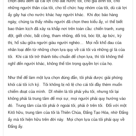
chọn điều đem lại cái lợi cho đất nước tôi, cho gia đình tôi, cho
những người thân của tôi, cho tổ chức hay nhóm của tôi, dù cái lợi
ấy gây hại cho nước khác hay người khác. Khi đọc báo hàng
ngày, chúng ta thấy nhiều người đã chọn theo kiểu ấy, vì thế biết
bao thảm kịch đã xảy ra khắp nơi trên toàn cầu: chiến tranh, xung
đột, giết chóc, bất công, tham nhũng, dối trá, bóc lột, áp bức, kỳ
thị, hố sâu giữa người giàu người nghèo… Mọi nỗi khổ đau của
nhân loại đến từ những chọn lựa quy về cái tôi và những gì là của
tôi. Khi cái tôi trở thành tiêu chuẩn để chọn lựa, thì tôi không thể
nghĩ đến người khác, không thể tôn trọng quyền lợi của họ.
Như thế để làm một lựa chọn đúng đắn, tôi phải được giải phóng
khỏi cái tôi ích kỷ. Tôi không bị nô lệ cho cái tôi đầy thèm muốn
chiếm đoạt của mình. Dĩ nhiên là tôi phải yêu tôi, nhưng tôi lại
không phải là trung tâm để mọi sự, mọi người phải quy hướng vào
đó. Trung tâm của tôi phải ở ngoài tôi, phải ở trên tôi. Đối với một
Kitô hữu, trung tâm của tôi là Thiên Chúa, Đấng Tạo Hóa, nhờ Đấng
ấy mà tôi hiện hữu trên đời này. Mọi chọn lựa của tôi phải quy về
Đấng ấy.