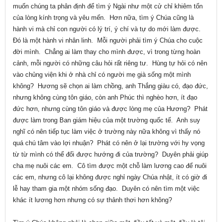
muốn chúng ta phân định để tìm ý Ngài như một cử chỉ khiêm tốn
của lòng kính trọng và yêu mến. Hơn nữa, tìm ý Chúa cũng là
hành vi mà chỉ con người có lý trí, ý chí và tự do mới làm được.
Đó là một hành vi nhân linh. Mỗi người phải tìm ý Chúa cho cuộc
đời mình. Chẳng ai làm thay cho mình được, vì trong từng hoàn
cảnh, mỗi người có những câu hỏi rất riêng tư. Hùng tự hỏi có nên
vào chủng viện khi ở nhà chỉ có người mẹ già sống một mình
không? Hương sẽ chọn ai làm chồng, anh Thắng giàu có, đạo đức,
nhưng không cùng tôn giáo, còn anh Phúc thì nghèo hơn, ít đạo
đức hơn, nhưng cùng tôn giáo và được lòng mẹ của Hương? Phát
được làm trong Ban giám hiệu của một trường quốc tế. Anh suy
nghĩ có nên tiếp tục làm việc ở trường này nữa không vì thấy nó
quá chú tâm vào lợi nhuận? Phát có nên ở lại trường với hy vọng
từ từ mình có thể đổi được hướng đi của trường? Duyên phải giúp
cha mẹ nuôi các em. Cô tìm được một chỗ làm lương cao để nuôi
các em, nhưng cô lại không được nghỉ ngày Chúa nhật, ít có giờ đi
lễ hay tham gia một nhóm sống đạo. Duyên có nên tìm một việc
khác ít lương hơn nhưng có sự thảnh thơi hơn không?