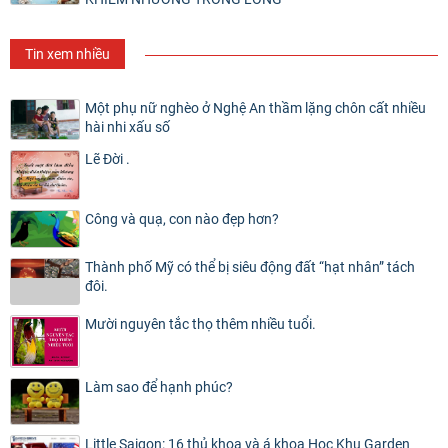
Tin xem nhiều
Một phụ nữ nghèo ở Nghệ An thầm lặng chôn cất nhiều
hài nhi xấu số
Lẽ Đời .
Công và quạ, con nào đẹp hơn?
Thành phố Mỹ có thể bị siêu động đất “hạt nhân” tách
đôi.
Mười nguyên tắc thọ thêm nhiều tuổi.
Làm sao để hạnh phúc?
Little Saigon: 16 thủ khoa và á khoa Học Khu Garden