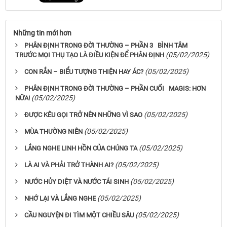
Những tin mới hơn
PHÂN ĐỊNH TRONG ĐỜI THƯỜNG – PHẦN 3 BÌNH TÂM
(05/02/2025)
TRƯỚC MỌI THỤ TẠO LÀ ĐIỀU KIỆN ĐỂ PHÂN ĐỊNH
(05/02/2025)
CON RẮN – BIỂU TƯỢNG THIỆN HAY ÁC?
PHÂN ĐỊNH TRONG ĐỜI THƯỜNG – PHẦN CUỐI MAGIS: HƠN
(05/02/2025)
NỮA!
(05/02/2025)
ĐƯỢC KÊU GỌI TRỞ NÊN NHỮNG VÌ SAO
(05/02/2025)
MÙA THƯỜNG NIÊN
(05/02/2025)
LẮNG NGHE LINH HỒN CỦA CHÚNG TA
(05/02/2025)
LÀ AI VÀ PHẢI TRỞ THÀNH AI?
(05/02/2025)
NƯỚC HỦY DIỆT VÀ NƯỚC TÁI SINH
(05/02/2025)
NHỚ LẠI VÀ LẮNG NGHE
(05/02/2025)
CẦU NGUYỆN ĐI TÌM MỘT CHIỀU SÂU