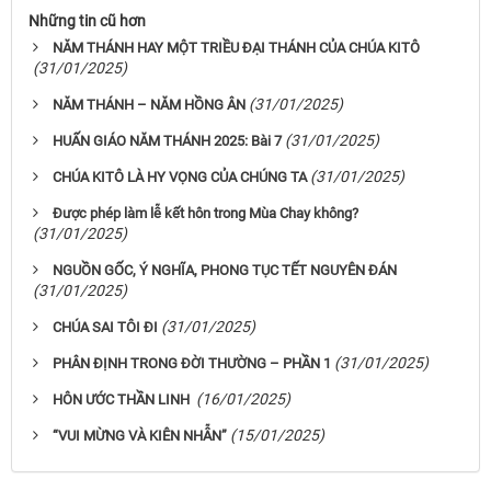
Những tin cũ hơn
NĂM THÁNH HAY MỘT TRIỀU ĐẠI THÁNH CỦA CHÚA KITÔ
(31/01/2025)
(31/01/2025)
NĂM THÁNH – NĂM HỒNG ÂN
(31/01/2025)
HUẤN GIÁO NĂM THÁNH 2025: Bài 7
(31/01/2025)
CHÚA KITÔ LÀ HY VỌNG CỦA CHÚNG TA
Được phép làm lễ kết hôn trong Mùa Chay không?
(31/01/2025)
NGUỒN GỐC, Ý NGHĨA, PHONG TỤC TẾT NGUYÊN ĐÁN
(31/01/2025)
(31/01/2025)
CHÚA SAI TÔI ĐI
(31/01/2025)
PHÂN ĐỊNH TRONG ĐỜI THƯỜNG – PHẦN 1
(16/01/2025)
HÔN ƯỚC THẦN LINH
(15/01/2025)
“VUI MỪNG VÀ KIÊN NHẪN”