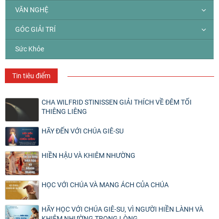
VĂN NGHỆ
GÓC GIẢI TRÍ
Sức Khỏe
Tin tiêu điểm
CHA WILFRID STINISSEN GIẢI THÍCH VỀ ĐÊM TỐI
THIÊNG LIÊNG
HÃY ĐẾN VỚI CHÚA GIÊ-SU
HIỀN HẬU VÀ KHIÊM NHƯỜNG
HỌC VỚI CHÚA VÀ MANG ÁCH CỦA CHÚA
HÃY HỌC VỚI CHÚA GIÊ-SU, VÌ NGƯỜI HIỀN LÀNH VÀ
KHIÊM NHƯỜNG TRONG LÒNG