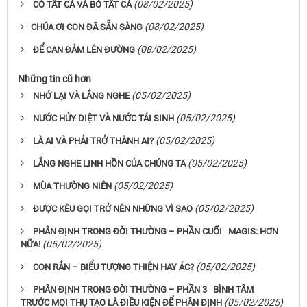
(08/02/2025)
CÓ TẤT CẢ VÀ BỎ TẤT CẢ
(08/02/2025)
​​​​​​​CHÚA ƠI CON ĐÃ SẴN SÀNG
(08/02/2025)
ĐỂ CAN ĐẢM LÊN ĐƯỜNG
Những tin cũ hơn
(05/02/2025)
NHỚ LẠI VÀ LẮNG NGHE
(05/02/2025)
NƯỚC HỦY DIỆT VÀ NƯỚC TÁI SINH
(05/02/2025)
LÀ AI VÀ PHẢI TRỞ THÀNH AI?
(05/02/2025)
LẮNG NGHE LINH HỒN CỦA CHÚNG TA
(05/02/2025)
MÙA THƯỜNG NIÊN
(05/02/2025)
ĐƯỢC KÊU GỌI TRỞ NÊN NHỮNG VÌ SAO
PHÂN ĐỊNH TRONG ĐỜI THƯỜNG – PHẦN CUỐI MAGIS: HƠN
(05/02/2025)
NỮA!
(05/02/2025)
CON RẮN – BIỂU TƯỢNG THIỆN HAY ÁC?
PHÂN ĐỊNH TRONG ĐỜI THƯỜNG – PHẦN 3 BÌNH TÂM
(05/02/2025)
TRƯỚC MỌI THỤ TẠO LÀ ĐIỀU KIỆN ĐỂ PHÂN ĐỊNH