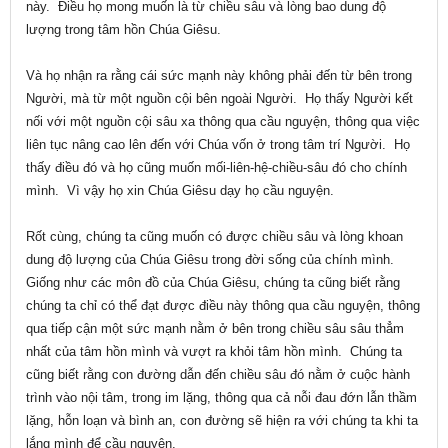
này. Điều họ mong muốn là từ chiều sâu và lòng bao dung độ
lượng trong tâm hồn Chúa Giêsu.
Và họ nhận ra rằng cái sức mạnh này không phải đến từ bên trong
Người, mà từ một nguồn cội bên ngoài Người. Họ thấy Người kết
nối với một nguồn cội sâu xa thông qua cầu nguyện, thông qua việc
liên tục nâng cao lên đến với Chúa vốn ở trong tâm trí Người. Họ
thấy điều đó và họ cũng muốn mối-liên-hệ-chiều-sâu đó cho chính
mình. Vì vậy họ xin Chúa Giêsu dạy họ cầu nguyện.
Rốt cùng, chúng ta cũng muốn có được chiều sâu và lòng khoan
dung độ lượng của Chúa Giêsu trong đời sống của chính mình.
Giống như các môn đồ của Chúa Giêsu, chúng ta cũng biết rằng
chúng ta chỉ có thể đạt được điều này thông qua cầu nguyện, thông
qua tiếp cận một sức mạnh nằm ở bên trong chiều sâu sâu thẳm
nhất của tâm hồn mình và vượt ra khỏi tâm hồn mình. Chúng ta
cũng biết rằng con đường dẫn đến chiều sâu đó nằm ở cuộc hành
trình vào nội tâm, trong im lặng, thông qua cả nỗi đau đớn lẫn thầm
lặng, hỗn loạn và bình an, con đường sẽ hiện ra với chúng ta khi ta
lắng mình để cầu nguyện.