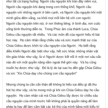
như tất cả trạng huống: Người cầu nguyện khi tràn đầy niềm vui,
Người cầu nguyện khi đang trong cơn thống khổ; Người cầu
nguyện với những người ở bên cạnh, và Người cầu nguyện khi một
mình giữa đêm vắng, xa khỏi mọi mối liên hệ với con người.
Người cầu nguyện trên núi, ở nơi thiêng liêng, ở bình địa, nơi cuộc
sống bình thường diễn ra. Trong Phúc âm của thánh Luca, Chúa
Giêsu cầu nguyện rất nhiều. Và các môn đồ của người hiểu rõ bài
học này. Họ cảm nhận rằng chiều sâu và sức mạnh thật sự của
Chúa Giêsu được khởi từ cầu nguyện của Người. Họ biết rằng
điều khiến Người đặc biệt như vậy, hết sức khác những nhân vật
tôn giáo khác như vậy, là vì Người được kết nối ở một nơi sâu sắc
nào đó với một quyền năng nằm ngoài thế giới này. Và họ cũng
muốn họ được như vậy. Đó là lý do tại sao họ đến gặp Chúa Giêsu
và xin: “Xin Chúa dạy cho chúng con cầu nguyện!”
Nhưng chúng ta cần cẩn thận để không bị hiểu sai điều gì đã thu
hút họ như vậy, và họ mong mỏi gì khi xin Chúa Giêsu dạy họ cầu
nguyện. Họ cảm nhận cái mà Chúa Giêsu lấy được từ chiều sâu
cầu nguyện của mình trước hết không phải là quyền năng để làm
phép lạ hay để làm câm bặt các kẻ thù của mình bằng một kiểu trí