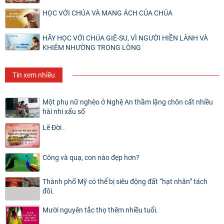
HỌC VỚI CHÚA VÀ MANG ÁCH CỦA CHÚA
HÃY HỌC VỚI CHÚA GIÊ-SU, VÌ NGƯỜI HIỀN LÀNH VÀ
KHIÊM NHƯỜNG TRONG LÒNG
Tin xem nhiều
Một phụ nữ nghèo ở Nghệ An thầm lặng chôn cất nhiều
hài nhi xấu số
Lẽ Đời .
Công và quạ, con nào đẹp hơn?
Thành phố Mỹ có thể bị siêu động đất “hạt nhân” tách
đôi.
Mười nguyên tắc thọ thêm nhiều tuổi.