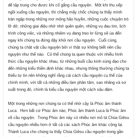
để tập trung cho được khi cố gắng cầu nguyện. Một khi thu xếp
ngồi xuống cầu nguyện, thì chẳng mấy chốc chúng ta thấy mình
tràn ngập trong những mơ mộng hão huyền, những cuộc chuyện trò
lỡ dở, những giai điệu nhớ nhớ quên quên, những vụ đau tim, lịch
trình công việc, và những nhiệm vụ đang treo lơ lửng sẽ ùa đến
ngay khi chúng ta đứng dậy khỏi nơi cầu nguyện. Cuối cùng,
chúng ta chật vật cầu nguyện bởi vì thật sự không biết nên cầu
nguyện như thế nào. Có thể chúng ta quen thuộc với nhiều hình
thức cầu nguyện khác nhau, từ những buổi cầu kinh sùng đạo cho
đến những kiểu thiền định khác nhau, nhưng thông thường chúng ta
thiếu tự tin nên không nghĩ rằng cái cách cầu nguyện cụ thể của
chính mình, với tất cả những điều làm phân tâm, sao nhãng và sơ
suất trong đó, chính là kiểu cầu nguyện một cách sâu đậm.
Một trong những nơi chúng ta có thể nhờ cậy là Phúc âm thánh
Luca. Hơn bất cứ Phúc âm nào, Phúc âm thánh Luca là Phúc âm
về cầu nguyện. Trong Phúc âm này có nhiều nơi mô tả Chúa Giêsu
cầu nguyện nhiều hơn ở tất cả các sách Phúc âm khác cộng lại.
Thánh Luca cho chúng ta thấy Chúa Giêsu cầu nguyện trong gần