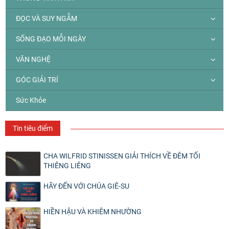
ĐỌC VÀ SUY NGẪM
SỐNG ĐẠO MỖI NGÀY
VĂN NGHỆ
GÓC GIẢI TRÍ
Sức Khỏe
Tin tiêu điểm
CHA WILFRID STINISSEN GIẢI THÍCH VỀ ĐÊM TỐI
THIÊNG LIÊNG
HÃY ĐẾN VỚI CHÚA GIÊ-SU
HIỀN HẬU VÀ KHIÊM NHƯỜNG