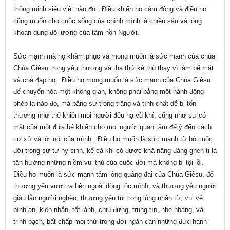
thông minh siêu việt nào đó. Điều khiến họ cảm động và điều họ
cũng muốn cho cuộc sống của chính mình là chiều sâu và lòng
khoan dung độ lượng của tâm hồn Người.
Sức mạnh mà họ khâm phục và mong muốn là sức mạnh của chúa
Chúa Giêsu trong yêu thương và tha thứ kẻ thù thay vì làm bẽ mặt
và chà đạp họ. Điều họ mong muốn là sức mạnh của Chúa Giêsu
để chuyển hóa một không gian, không phải bằng một hành động
phép lạ nào đó, mà bằng sự trong trắng và tính chất dễ bị tổn
thương như thể khiến mọi người đều hạ vũ khí, cũng như sự có
mặt của một đứa bé khiến cho mọi người quan tâm để ý đến cách
cư xử và lời nói của mình. Điều họ muốn là sức mạnh từ bỏ cuộc
đời trong sự tự hy sinh, kể cả khi có được khả năng đáng ghen tị là
tận hưởng những niềm vui thú của cuộc đời mà không bị tội lỗi.
Điều họ muốn là sức mạnh tấm lòng quảng đại của Chúa Giêsu, để
thương yêu vượt ra bên ngoài dòng tộc mình, và thương yêu người
giàu lẫn người nghèo, thương yêu từ trong lòng nhân từ, vui vẻ,
bình an, kiên nhẫn, tốt lành, chịu đựng, trung tín, nhẹ nhàng, và
trinh bạch, bất chấp mọi thứ trong đời ngăn cản những đức hạnh