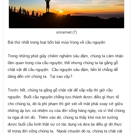
unnamed (7)
Bài thứ nhất trong loạt bốn bài mùa Vọng về cầu nguyện
Trong những phút giây chiêm nghiệm sâu đậm, chúng ta cảm nhận
tầm quan trọng của cầu nguyện; thế nhưng chúng ta lại gắng gỗ
chật vật để cầu nguyện. Cầu nguyện sâu đậm, bền bỉ chẳng dễ
dàng đến với chúng ta. Tại sao vậy?
Trước hết, chúng ta gắng gỗ chật vật để sắp xếp thì giờ cầu
nguyện. Buổi cầu nguyện chẳng tựu thành được điều gì thực tế
cho chúng ta, đó là phí phạm thì giờ xét về mặt phải xoay xở giữa
những áp lực và nhiệm vụ của đời sống hàng ngày, và vì thế chúng
ta ngại đi tới đó. Thêm vào đó, chúng ta thấy khó mà tin tưởng
được buổi cầu kinh thật sự có tác dụng và đưa lại điều gì đó thực
tế trong đời sống chúng ta. Ngoài chuyện đó ra, chúng ta chật vật