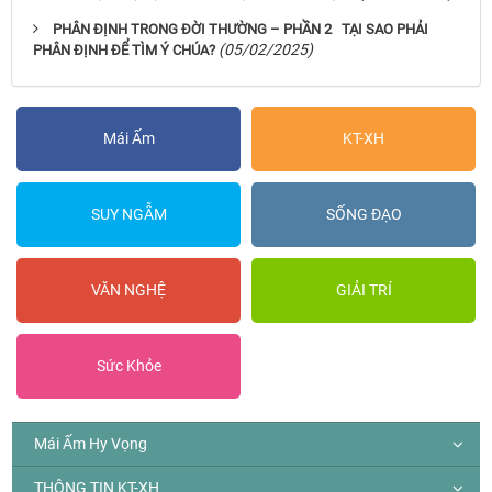
PHÂN ĐỊNH TRONG ĐỜI THƯỜNG – PHẦN 2 TẠI SAO PHẢI
(05/02/2025)
PHÂN ĐỊNH ĐỂ TÌM Ý CHÚA?
Mái Ấm
KT-XH
SUY NGẪM
SỐNG ĐẠO
VĂN NGHỆ
GIẢI TRÍ
Sức Khỏe
Mái Ấm Hy Vọng
THÔNG TIN KT-XH