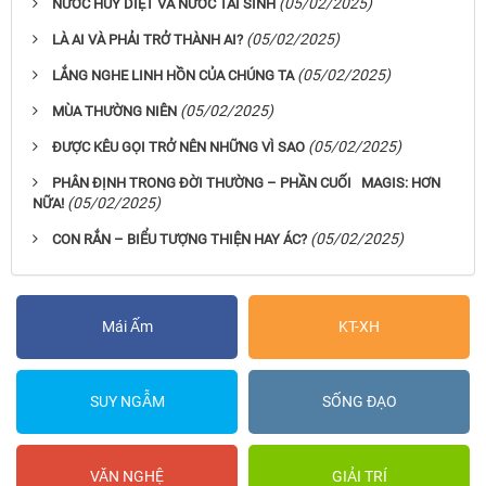
(05/02/2025)
NƯỚC HỦY DIỆT VÀ NƯỚC TÁI SINH
(05/02/2025)
LÀ AI VÀ PHẢI TRỞ THÀNH AI?
(05/02/2025)
LẮNG NGHE LINH HỒN CỦA CHÚNG TA
(05/02/2025)
MÙA THƯỜNG NIÊN
(05/02/2025)
ĐƯỢC KÊU GỌI TRỞ NÊN NHỮNG VÌ SAO
PHÂN ĐỊNH TRONG ĐỜI THƯỜNG – PHẦN CUỐI MAGIS: HƠN
(05/02/2025)
NỮA!
(05/02/2025)
CON RẮN – BIỂU TƯỢNG THIỆN HAY ÁC?
Mái Ấm
KT-XH
SUY NGẪM
SỐNG ĐẠO
VĂN NGHỆ
GIẢI TRÍ