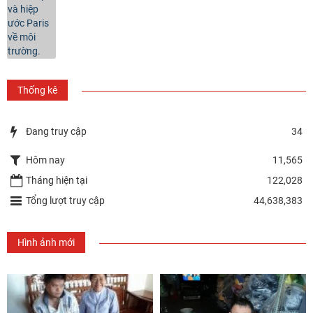
Thống kê
Đang truy cập
34
Hôm nay
11,565
Tháng hiện tại
122,028
Tổng lượt truy cập
44,638,383
Hình ảnh mới