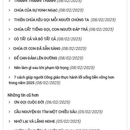
(08/02/2025)
THÁNH! THÁNH! THÁNH!
(08/02/2025)
CHÚA CỦA SỰ KINH NGẠC
(08/02/2025)
THIÊN CHÚA KÊU GỌI MỖI NGƯỜI CHÚNG TA
(08/02/2025)
CHÚA CẤT TIẾNG GỌI, CON NGƯỜI ĐÁP TRẢ
(08/02/2025)
CÓ TẤT CẢ VÀ BỎ TẤT CẢ
(08/02/2025)
​​​​​​​CHÚA ƠI CON ĐÃ SẴN SÀNG
(08/02/2025)
ĐỂ CAN ĐẢM LÊN ĐƯỜNG
(08/02/2025)
Nên làm gì sau khi phạm tội trọng
7 cách giúp người Công giáo thực hành lối sống bền vững hơn
(08/02/2025)
trong năm 2025
Những tin cũ hơn
(06/02/2025)
ƠN GỌI CUỘC ĐỜI
(05/02/2025)
CẦU NGUYỆN ĐI TÌM MỘT CHIỀU SÂU
(05/02/2025)
NHỚ LẠI VÀ LẮNG NGHE