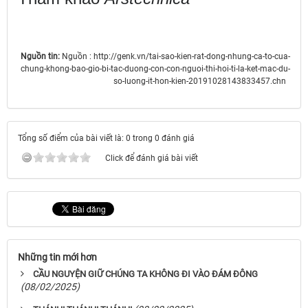
Nguồn tin:
Nguồn : http://genk.vn/tai-sao-kien-rat-dong-nhung-ca-to-cua-
chung-khong-bao-gio-bi-tac-duong-con-con-nguoi-thi-hoi-ti-la-ket-mac-du-
so-luong-it-hon-kien-20191028143833457.chn
Tổng số điểm của bài viết là: 0 trong 0 đánh giá
Click để đánh giá bài viết
Những tin mới hơn
CẦU NGUYỆN GIỮ CHÚNG TA KHÔNG ĐI VÀO ĐÁM ĐÔNG
(08/02/2025)