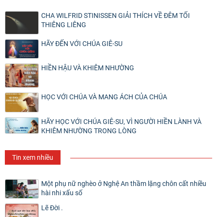
CHA WILFRID STINISSEN GIẢI THÍCH VỀ ĐÊM TỐI
THIÊNG LIÊNG
HÃY ĐẾN VỚI CHÚA GIÊ-SU
HIỀN HẬU VÀ KHIÊM NHƯỜNG
HỌC VỚI CHÚA VÀ MANG ÁCH CỦA CHÚA
HÃY HỌC VỚI CHÚA GIÊ-SU, VÌ NGƯỜI HIỀN LÀNH VÀ
KHIÊM NHƯỜNG TRONG LÒNG
Tin xem nhiều
Một phụ nữ nghèo ở Nghệ An thầm lặng chôn cất nhiều
hài nhi xấu số
Lẽ Đời .