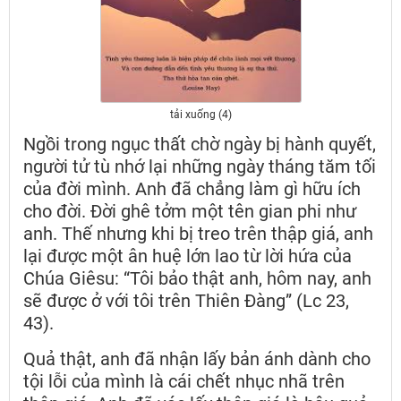
tải xuống (4)
Ngồi trong ngục thất chờ ngày bị hành quyết,
người tử tù nhớ lại những ngày tháng tăm tối
của đời mình. Anh đã chẳng làm gì hữu ích
cho đời. Đời ghê tởm một tên gian phi như
anh. Thế nhưng khi bị treo trên thập giá, anh
lại được một ân huệ lớn lao từ lời hứa của
Chúa Giêsu: “Tôi bảo thật anh, hôm nay, anh
sẽ được ở với tôi trên Thiên Đàng” (Lc 23,
43).
Quả thật, anh đã nhận lấy bản ánh dành cho
tội lỗi của mình là cái chết nhục nhã trên