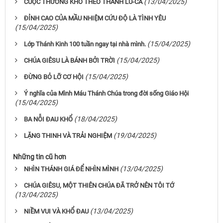
(13/04/2025)
CUỘC THƯƠNG KHÓ THEO THÁNH LU-CA
ĐỈNH CAO CỦA MẦU NHIỆM CỨU ĐỘ LÀ TÌNH YÊU
(15/04/2025)
(15/04/2025)
Lớp Thánh Kinh 100 tuần ngay tại nhà mình.
(15/04/2025)
CHÚA GIÊSU LÀ BÁNH BỞI TRỜI
(15/04/2025)
ĐỪNG BỎ LỠ CƠ HỘI
Ý nghĩa của Mình Máu Thánh Chúa trong đời sống Giáo Hội
(15/04/2025)
(18/04/2025)
BA NỖI ĐAU KHỔ
(19/04/2025)
LẶNG THINH VÀ TRẢI NGHIỆM
Những tin cũ hơn
(13/04/2025)
NHÌN THÁNH GIÁ ĐỂ NHÌN MÌNH
CHÚA GIÊSU, MỘT THIÊN CHÚA ĐÃ TRỞ NÊN TÔI TỚ
(13/04/2025)
(13/04/2025)
NIỀM VUI VÀ KHỔ ĐAU