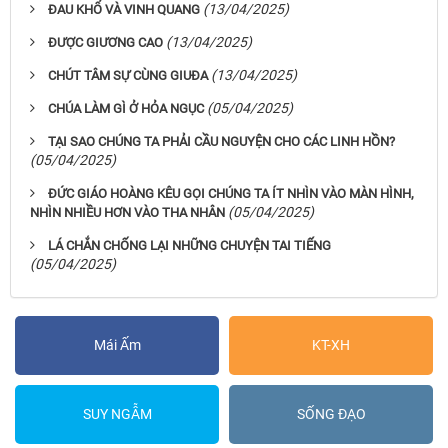
(13/04/2025)
ĐAU KHỔ VÀ VINH QUANG
(13/04/2025)
ĐƯỢC GIƯƠNG CAO
(13/04/2025)
CHÚT TÂM SỰ CÙNG GIUĐA
(05/04/2025)
CHÚA LÀM GÌ Ở HỎA NGỤC
TẠI SAO CHÚNG TA PHẢI CẦU NGUYỆN CHO CÁC LINH HỒN?
(05/04/2025)
ĐỨC GIÁO HOÀNG KÊU GỌI CHÚNG TA ÍT NHÌN VÀO MÀN HÌNH,
(05/04/2025)
NHÌN NHIỀU HƠN VÀO THA NHÂN
LÁ CHẮN CHỐNG LẠI NHỮNG CHUYỆN TAI TIẾNG
(05/04/2025)
Mái Ấm
KT-XH
SUY NGẪM
SỐNG ĐẠO