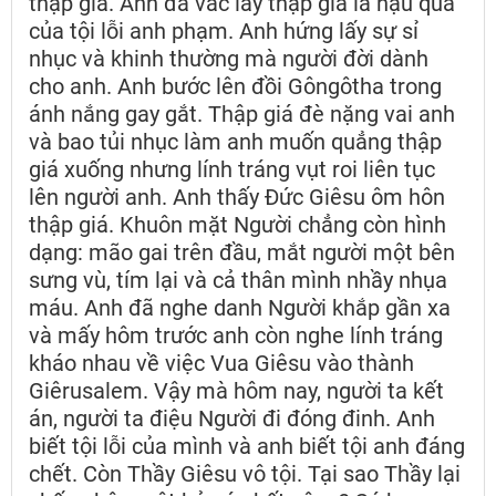
thập giá. Anh đã vác lấy thập giá là hậu quả
của tội lỗi anh phạm. Anh hứng lấy sự sỉ
nhục và khinh thường mà người đời dành
cho anh. Anh bước lên đồi Gôngôtha trong
ánh nắng gay gắt. Thập giá đè nặng vai anh
và bao tủi nhục làm anh muốn quẳng thập
giá xuống nhưng lính tráng vụt roi liên tục
lên người anh. Anh thấy Đức Giêsu ôm hôn
thập giá. Khuôn mặt Người chẳng còn hình
dạng: mão gai trên đầu, mắt người một bên
sưng vù, tím lại và cả thân mình nhầy nhụa
máu. Anh đã nghe danh Người khắp gần xa
và mấy hôm trước anh còn nghe lính tráng
kháo nhau về việc Vua Giêsu vào thành
Giêrusalem. Vậy mà hôm nay, người ta kết
án, người ta điệu Người đi đóng đinh. Anh
biết tội lỗi của mình và anh biết tội anh đáng
chết. Còn Thầy Giêsu vô tội. Tại sao Thầy lại