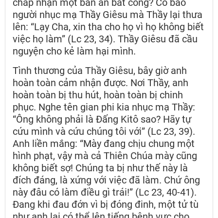
chấp nhận một bản án bất công? Có bao
người nhục mạ Thầy Giêsu mà Thầy lại thưa
lên: “Lạy Cha, xin tha cho họ vì họ không biết
việc họ làm” (Lc 23, 34). Thầy Giêsu đã cầu
nguyện cho kẻ làm hại mình.
Tình thương của Thầy Giêsu, bây giờ anh
hoàn toàn cảm nhận được. Nơi Thầy, anh
hoàn toàn bị thu hút, hoàn toàn bị chinh
phục. Nghe tên gian phi kia nhục mạ Thầy:
“Ông không phải là Đấng Kitô sao? Hãy tự
cứu mình và cứu chúng tôi với” (Lc 23, 39).
Anh liền mắng: “Mày đang chịu chung một
hình phạt, vậy mà cả Thiên Chúa mày cũng
không biết sợ! Chúng ta bị như thế này là
đích đáng, là xứng với việc đã làm. Chứ ông
này đâu có làm điều gì trái!” (Lc 23, 40-41).
Đang khi đau đớn vì bị đóng đinh, một tử tù
như anh lại có thể lên tiếng bênh vực cho