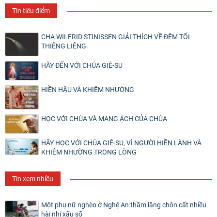
Tin tiêu điểm
CHA WILFRID STINISSEN GIẢI THÍCH VỀ ĐÊM TỐI
THIÊNG LIÊNG
HÃY ĐẾN VỚI CHÚA GIÊ-SU
HIỀN HẬU VÀ KHIÊM NHƯỜNG
HỌC VỚI CHÚA VÀ MANG ÁCH CỦA CHÚA
HÃY HỌC VỚI CHÚA GIÊ-SU, VÌ NGƯỜI HIỀN LÀNH VÀ
KHIÊM NHƯỜNG TRONG LÒNG
Tin xem nhiều
Một phụ nữ nghèo ở Nghệ An thầm lặng chôn cất nhiều
hài nhi xấu số