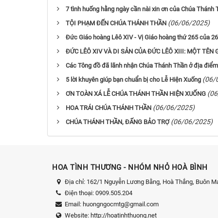
7 tình huống hằng ngày cần nài xin ơn của Chúa Thánh
(06/06/2025)
TỘI PHẠM ĐẾN CHÚA THÁNH THẦN
Đức Giáo hoàng Lêô XIV - Vị Giáo hoàng thứ 265 của 267
ĐỨC LÊÔ XIV VÀ DI SẢN CỦA ĐỨC LÊÔ XIII: MỘT TÊ
Các Tông đồ đã lãnh nhận Chúa Thánh Thần ở địa điểm
(06/
5 lời khuyên giúp bạn chuẩn bị cho Lễ Hiện Xuống
(06
ƠN TOÀN XÁ LỄ CHÚA THÁNH THẦN HIỆN XUỐNG
(06/06/2025)
HOA TRÁI CHÚA THÁNH THẦN
(06/06/2025)
CHÚA THÁNH THẦN, ĐẤNG BẢO TRỢ
HOA TÌNH THƯƠNG - NHÓM NHỎ HOÀ BÌNH
Địa chỉ:
162/1 Nguyễn Lương Bằng, Hoà Thắng, Buôn Ma
Điện thoại:
0909.505.204
Email:
huongngocmtg@gmail.com
Website:
http://hoatinhthuong.net