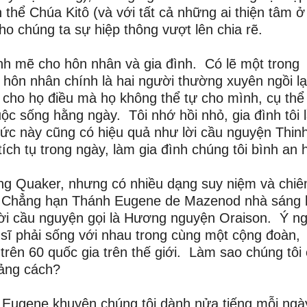
 thể Chúa Kitô (và với tất cả những ai thiện tâm ở
ho chúng ta sự hiệp thông vượt lên chia rẽ.
nh mẽ cho hôn nhân và gia đình. Có lẽ một trong
 hôn nhân chính là hai người thường xuyên ngồi lạ
a cho họ điều mà họ không thể tự cho mình, cụ thể 
ộc sống hằng ngày. Tôi nhớ hồi nhỏ, gia đình tôi 
thức này cũng có hiệu quả như lời cầu nguyện Thin
ích tụ trong ngày, làm gia đình chúng tôi bình an 
lặng Quaker, nhưng có nhiều dạng suy niệm và chi
. Chẳng hạn Thánh Eugene de Mazenod nhà sáng 
 lời cầu nguyện gọi là Hương nguyện Oraison. Ý n
 sĩ phải sống với nhau trong cùng một cộng đoàn,
 trên 60 quốc gia trên thế giới. Làm sao chúng tôi
oảng cách?
 Eugene khuyên chúng tôi dành nửa tiếng mỗi ngà