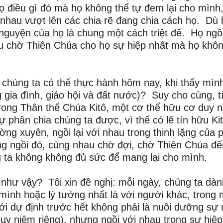
 điều gì đó mà họ không thể tự đem lại cho mình,
 nhau vượt lên các chia rẽ đang chia cách họ. Dù 
 nguyện của họ là chung một cách triệt để. Họ ngồ
au chờ Thiên Chúa cho họ sự hiệp nhất mà họ khô
o chúng ta có thể thực hành hôm nay, khi thấy mìn
g gia đình, giáo hội và đất nước)? Suy cho cùng, t
rong Thân thể Chúa Kitô, một cơ thể hữu cơ duy n
 phân chia chúng ta được, vì thế có lẽ tín hữu Ki
ng xuyên, ngồi lại với nhau trong thinh lặng của p
ng ngồi đó, cùng nhau chờ đợi, chờ Thiên Chúa đế
 ta không không đủ sức để mang lại cho mình.
 như vậy? Tôi xin đề nghị: mỗi ngày, chúng ta dàn
 mình hoặc lý tưởng nhất là với người khác, trong 
với dự định trước hết không phải là nuôi dưỡng sự
suy niệm riêng), nhưng ngồi với nhau trong sự hiệp