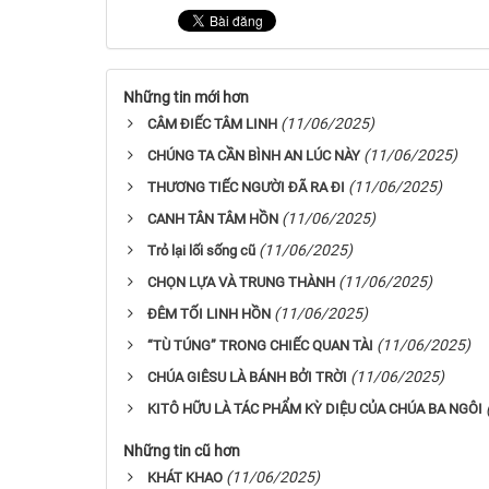
Những tin mới hơn
(11/06/2025)
CÂM ĐIẾC TÂM LINH
(11/06/2025)
CHÚNG TA CẦN BÌNH AN LÚC NÀY
(11/06/2025)
THƯƠNG TIẾC NGƯỜI ĐÃ RA ĐI
(11/06/2025)
CANH TÂN TÂM HỒN
(11/06/2025)
Trỏ lại lối sống cũ
(11/06/2025)
CHỌN LỰA VÀ TRUNG THÀNH
(11/06/2025)
ĐÊM TỐI LINH HỒN
(11/06/2025)
“TÙ TÚNG” TRONG CHIẾC QUAN TÀI
(11/06/2025)
CHÚA GIÊSU LÀ BÁNH BỞI TRỜI
KITÔ HỮU LÀ TÁC PHẨM KỲ DIỆU CỦA CHÚA BA NGÔI
Những tin cũ hơn
(11/06/2025)
KHÁT KHAO