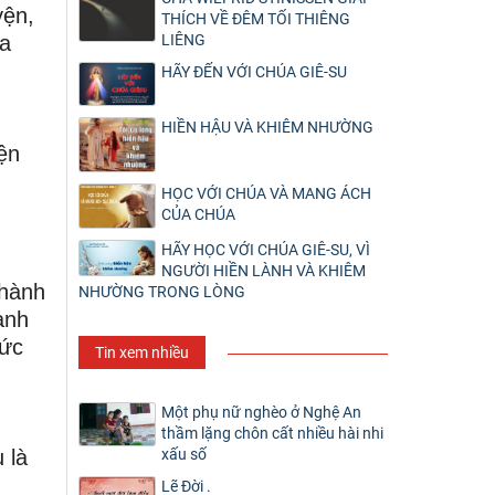
yện,
THÍCH VỀ ĐÊM TỐI THIÊNG
ủa
LIÊNG
HÃY ĐẾN VỚI CHÚA GIÊ-SU
HIỀN HẬU VÀ KHIÊM NHƯỜNG
ện
HỌC VỚI CHÚA VÀ MANG ÁCH
CỦA CHÚA
HÃY HỌC VỚI CHÚA GIÊ-SU, VÌ
NGƯỜI HIỀN LÀNH VÀ KHIÊM
thành
NHƯỜNG TRONG LÒNG
anh
hức
Tin xem nhiều
Một phụ nữ nghèo ở Nghệ An
thầm lặng chôn cất nhiều hài nhi
xấu số
 là
Lẽ Đời .