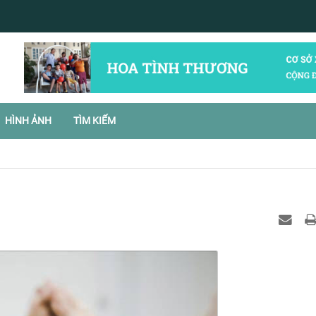
HÌNH ẢNH
TÌM KIẾM