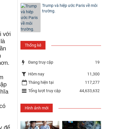
Trump và hiệp ước Paris về môi
trường.
i với
là
Thống kê
lần
h
hơn.
Đang truy cập
19
Hôm nay
11,300
êm
Tháng hiện tại
117,277
lập
Tổng lượt truy cập
44,633,632
ghĩa
 có
Hình ảnh mới
y để