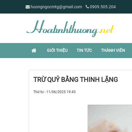
huongngocmtg@gmail.com
0909.505.204
GIỚI THIỆU
TIN TỨC
THÀNH VIÊN
TRỪ QUỶ BẰNG THINH LẶNG
Thứ tư - 11/06/2025 19:45