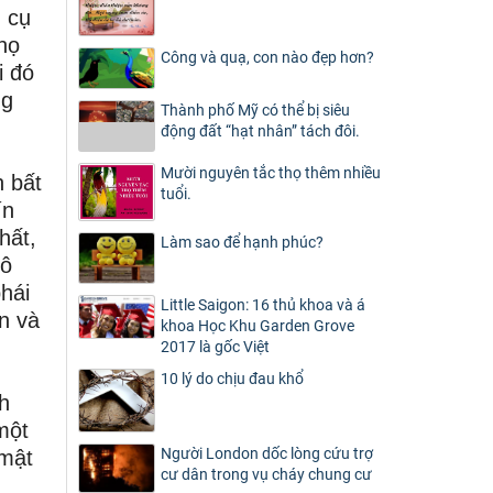
 cụ
họ
Công và quạ, con nào đẹp hơn?
i đó
ng
Thành phố Mỹ có thể bị siêu
động đất “hạt nhân” tách đôi.
Mười nguyên tắc thọ thêm nhiều
h bất
tuổi.
ín
hất,
Làm sao để hạnh phúc?
tô
hái
Little Saigon: 16 thủ khoa và á
n và
khoa Học Khu Garden Grove
2017 là gốc Việt
10 lý do chịu đau khổ
h
một
Người London dốc lòng cứu trợ
 mật
cư dân trong vụ cháy chung cư