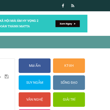
Mái Ấm
KT-XH
SUY NGẪM
SỐNG ĐẠO
VĂN NGHỆ
GIẢI TRÍ