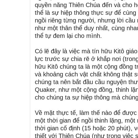
quyền năng Thiên Chúa đến và cho họ
thể là sự hiệp thông thực sự để cùng
ngồi riêng từng người, nhưng lời cầu
như một thân thể duy nhất, cùng nh
thể tự đem lại cho mình.
Có lẽ đây là việc mà tín hữu Kitô giá
lực trước sự chia rẽ ở khắp nơi (tron
hữu Kitô chúng ta là một cộng đồng t
và khoảng cách vật chất không thật sự
chúng ta nên bắt đầu cầu nguyện thườ
Quaker, như một cộng đồng, thinh lặ
cho chúng ta sự hiệp thông mà chúng
Về mặt thực tế, làm thế nào để được
một thời gian để ngồi thinh lặng, một
thời gian cố định (15 hoặc 20 phút), 
thiết với Thiên Chúa (như trong việc 