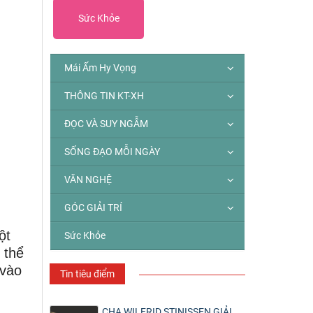
Sức Khỏe
Mái Ấm Hy Vọng
THÔNG TIN KT-XH
ĐỌC VÀ SUY NGẪM
SỐNG ĐẠO MỖI NGÀY
VĂN NGHỆ
GÓC GIẢI TRÍ
ột
Sức Khỏe
 thể
 vào
Tin tiêu điểm
CHA WILFRID STINISSEN GIẢI