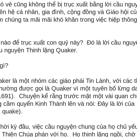
 vẻ cũng không thể bị trục xuất bằng lời cầu ngu
iên hệ cá nhân, gia đình, cộng đồng và Giáo hội c
àm chúng ta mãi mãi khó khăn trong việc hiệp thông
 nào để trục xuất con quỷ này? Đó là lời cầu nguy
cầu nguyện Thinh lặng Quaker.
gì?
uaker là một nhóm các giáo phái Tin Lành, với các 
thường được gọi là Quaker vì một tuyên bố lừng d
1691). Chuyện kể rằng trước mặt một vài quan c
 cầm quyển Kinh Thánh lên và nói: Đây là lời của
= quake).
hời kỳ đầu, việc cầu nguyện chung của họ chủ yếu
hờ Thiên Chúa phán với họ. Họ thinh lặng ngồi, chờ