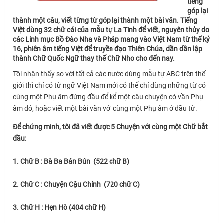
tiếng
góp lại
thành một câu, viết từng từ góp lại thành một bài văn. Tiếng
Việt dùng 32 chữ cái của mẫu tự La Tinh để viết, nguyên thủy do
các Linh mục Bồ Đào Nha và Pháp mang vào Việt Nam từ thế kỷ
16, phiên âm tiếng Việt để truyền đạo Thiên Chúa, dần dần lập
thành Chữ Quốc Ngữ thay thế Chữ Nho cho đến nay.
Tôi nhận thấy so với tất cả các nước dùng mẫu tự ABC trên thế
giới thì chỉ có từ ngữ Việt Nam mới có thể chỉ dùng những từ có
cùng một Phụ âm đứng đầu để kể một câu chuyện có vần Phụ
âm đó, hoặc viết một bài văn với cùng một Phụ âm ở đầu từ.
Để chứng minh, tôi đã viết được 5 Chuyện với cùng một Chữ bắt
đầu:
1. Chữ B : Bà Ba Bán Bún (522 chữ B)
2. Chữ C : Chuyện Cậu Chính (720 chữ C)
3. Chữ H : Hẹn Hò (404 chữ H)