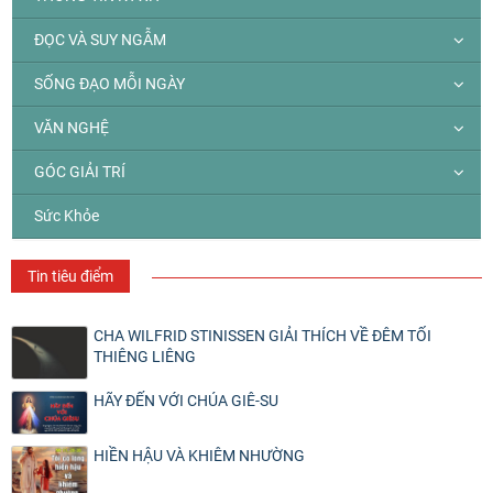
ĐỌC VÀ SUY NGẪM
SỐNG ĐẠO MỖI NGÀY
VĂN NGHỆ
GÓC GIẢI TRÍ
Sức Khỏe
Tin tiêu điểm
CHA WILFRID STINISSEN GIẢI THÍCH VỀ ĐÊM TỐI
THIÊNG LIÊNG
HÃY ĐẾN VỚI CHÚA GIÊ-SU
HIỀN HẬU VÀ KHIÊM NHƯỜNG