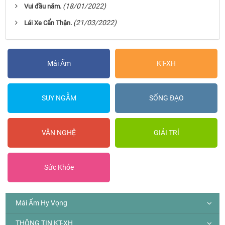
(18/01/2022)
Vui đầu năm.
(21/03/2022)
Lái Xe Cẩn Thận.
Mái Ấm
KT-XH
SUY NGẪM
SỐNG ĐẠO
VĂN NGHỆ
GIẢI TRÍ
Sức Khỏe
Mái Ấm Hy Vọng
THÔNG TIN KT-XH