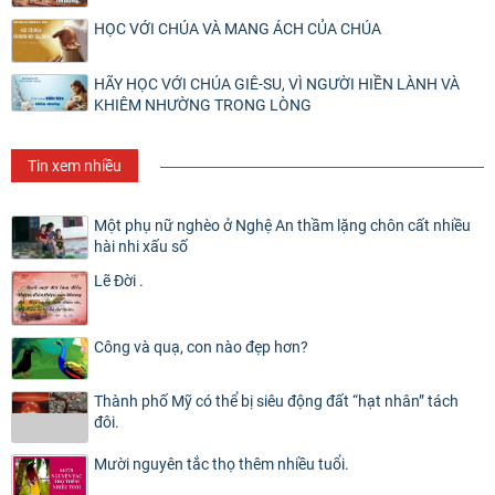
HỌC VỚI CHÚA VÀ MANG ÁCH CỦA CHÚA
HÃY HỌC VỚI CHÚA GIÊ-SU, VÌ NGƯỜI HIỀN LÀNH VÀ
KHIÊM NHƯỜNG TRONG LÒNG
Tin xem nhiều
Một phụ nữ nghèo ở Nghệ An thầm lặng chôn cất nhiều
hài nhi xấu số
Lẽ Đời .
Công và quạ, con nào đẹp hơn?
Thành phố Mỹ có thể bị siêu động đất “hạt nhân” tách
đôi.
Mười nguyên tắc thọ thêm nhiều tuổi.