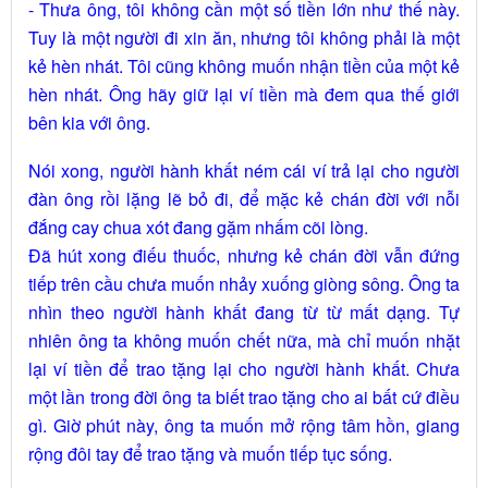
- Thưa ông, tôi không cần một số tiền lớn như thế này.
Tuy là một người đi xin ăn, nhưng tôi không phải là một
kẻ hèn nhát. Tôi cũng không muốn nhận tiền của một kẻ
hèn nhát. Ông hãy giữ lại ví tiền mà đem qua thế giới
bên kia với ông.
Nói xong, người hành khất ném cái ví trả lại cho người
đàn ông rồi lặng lẽ bỏ đi, để mặc kẻ chán đời với nỗi
đắng cay chua xót đang gặm nhấm cõi lòng.
Ðã hút xong điếu thuốc, nhưng kẻ chán đời vẫn đứng
tiếp trên cầu chưa muốn nhảy xuống giòng sông. Ông ta
nhìn theo người hành khất đang từ từ mất dạng. Tự
nhiên ông ta không muốn chết nữa, mà chỉ muốn nhặt
lại ví tiền để trao tặng lại cho người hành khất. Chưa
một lần trong đời ông ta biết trao tặng cho ai bất cứ điều
gì. Giờ phút này, ông ta muốn mở rộng tâm hồn, giang
rộng đôi tay để trao tặng và muốn tiếp tục sống.