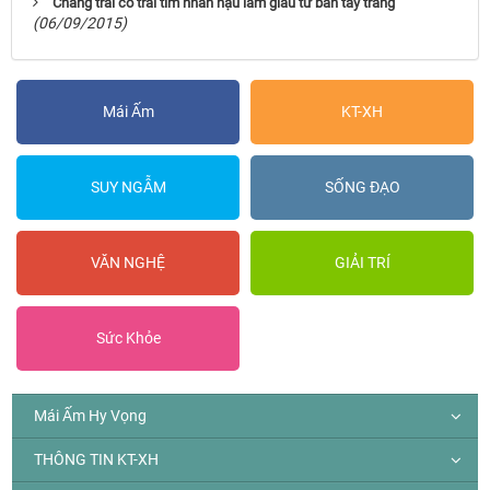
Chàng trai có trái tim nhân hậu làm giàu từ bàn tay trắng
(06/09/2015)
Mái Ấm
KT-XH
SUY NGẪM
SỐNG ĐẠO
VĂN NGHỆ
GIẢI TRÍ
Sức Khỏe
Mái Ấm Hy Vọng
THÔNG TIN KT-XH