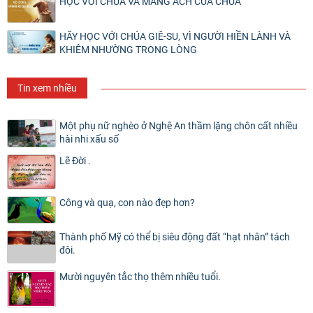
HỌC VỚI CHÚA VÀ MANG ÁCH CỦA CHÚA
HÃY HỌC VỚI CHÚA GIÊ-SU, VÌ NGƯỜI HIỀN LÀNH VÀ
KHIÊM NHƯỜNG TRONG LÒNG
Tin xem nhiều
Một phụ nữ nghèo ở Nghệ An thầm lặng chôn cất nhiều
hài nhi xấu số
Lẽ Đời .
Công và quạ, con nào đẹp hơn?
Thành phố Mỹ có thể bị siêu động đất “hạt nhân” tách
đôi.
Mười nguyên tắc thọ thêm nhiều tuổi.