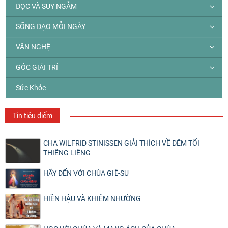
ĐỌC VÀ SUY NGẪM
SỐNG ĐẠO MỖI NGÀY
VĂN NGHỆ
GÓC GIẢI TRÍ
Sức Khỏe
Tin tiêu điểm
CHA WILFRID STINISSEN GIẢI THÍCH VỀ ĐÊM TỐI
THIÊNG LIÊNG
HÃY ĐẾN VỚI CHÚA GIÊ-SU
HIỀN HẬU VÀ KHIÊM NHƯỜNG