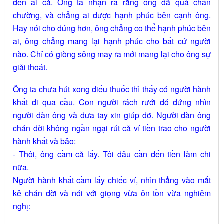
đến ai cả. Ông ta nhận ra rằng ông đã quá chán
chường, và chẳng ai được hạnh phúc bên cạnh ông.
Hay nói cho đúng hơn, ông chẳng co thể hạnh phúc bên
ai, ông chẳng mang lại hạnh phúc cho bất cứ người
nào. Chỉ có giòng sông may ra mới mang lại cho ông sự
giải thoát.
Ông ta chưa hút xong điếu thuốc thì thấy có người hành
khất đi qua cầu. Con người rách rưới đó đứng nhìn
người đàn ông và đưa tay xin giúp đỡ. Người đàn ông
chán đời không ngần ngại rút cả ví tiền trao cho người
hành khất và bảo:
- Thôi, ông cầm cả lấy. Tôi đâu cần đến tiền làm chi
nữa.
Người hành khất cầm lấy chiếc ví, nhìn thẳng vào mắt
kẻ chán đời và nói với giọng vừa ôn tồn vừa nghiêm
nghị: