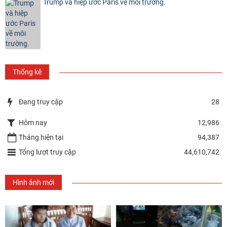
Trump và hiệp ước Paris về môi trường.
Thống kê
Đang truy cập
28
Hôm nay
12,986
Tháng hiện tại
94,387
Tổng lượt truy cập
44,610,742
Hình ảnh mới