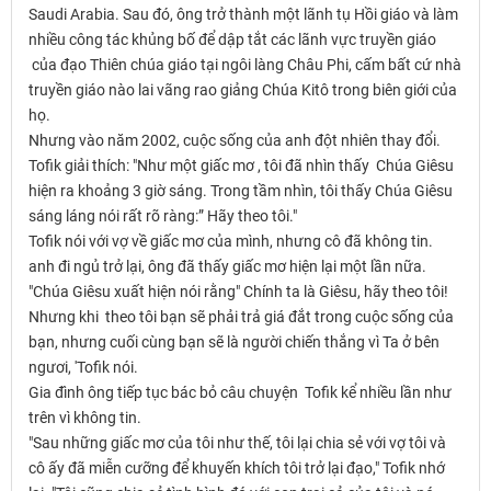
Saudi Arabia. Sau đó, ông trở thành một lãnh tụ Hồi giáo và làm
nhiều công tác khủng bố để dập tắt các lãnh vực truyền giáo
của đạo Thiên chúa giáo tại ngôi làng Châu Phi, cấm bất cứ nhà
truyền giáo nào lai vãng rao giảng Chúa Kitô trong biên giới của
họ.
Nhưng vào năm 2002, cuộc sống của anh đột nhiên thay đổi.
Tofik giải thích: "Như một giấc mơ , tôi đã nhìn thấy Chúa Giêsu
hiện ra khoảng 3 giờ sáng. Trong tầm nhìn, tôi thấy Chúa Giêsu
sáng láng nói rất rõ ràng:” Hãy theo tôi."
Tofik nói với vợ về giấc mơ của mình, nhưng cô đã không tin.
anh đi ngủ trở lại, ông đã thấy giấc mơ hiện lại một lần nữa.
"Chúa Giêsu xuất hiện nói rằng" Chính ta là Giêsu, hãy theo tôi!
Nhưng khi theo tôi bạn sẽ phải trả giá đắt trong cuộc sống của
bạn, nhưng cuối cùng bạn sẽ là người chiến thắng vì Ta ở bên
ngươi, 'Tofik nói.
Gia đình ông tiếp tục bác bỏ câu chuyện Tofik kể nhiều lần như
trên vì không tin.
"Sau những giấc mơ của tôi như thế, tôi lại chia sẻ với vợ tôi và
cô ấy đã miễn cưỡng để khuyến khích tôi trở lại đạo," Tofik nhớ