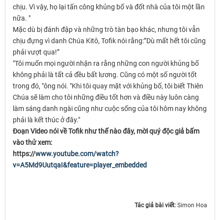
chịu. Vì vậy, họ lại tấn công khủng bố và đốt nhà của tôi một lần
nữa. "
Mặc dù bị đánh đập và những trò tàn bạo khác, nhưng tôi vẫn
chịu đựng vì danh Chúa Kitô, Tofik nói rằng:”Dù mất hết tôi cũng
phải vượt qua!”
"Tôi muốn mọi người nhận ra rằng những con người khủng bố
không phải là tất cả đều bất lương. Cũng có một số người tốt
trong đó, "ông nói. "Khi tôi quay mặt với khủng bố, tôi biết Thiên
Chúa sẽ làm cho tôi những điều tốt hơn và điều này luôn càng
làm sáng danh ngài cũng như cuộc sống của tôi hôm nay không
phải là kết thúc ở đây."
Đoạn Video nói về Tofik như thế nào đây, mời quý độc giả bấm
vào thử xem:
https://
www.youtube.com/watch?
v=A5Md9UutqaI&feature=player_
embedded
Tác giả bài viết:
Simon Hoa