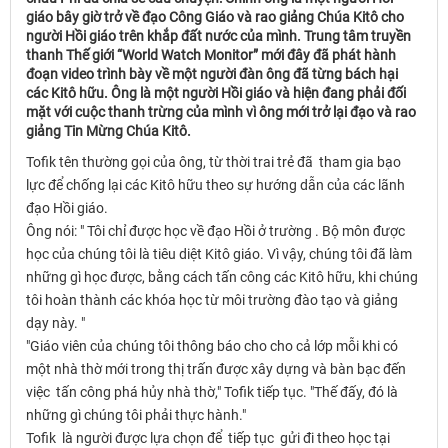
giáo bây giờ trở về đạo Công Giáo và rao giảng Chúa Kitô cho
người Hồi giáo trên khắp đất nước của mình. Trung tâm truyền
thanh Thế giới “World Watch Monitor” mới đây đã phát hành
đoạn video trình bày về một người đàn ông đã từng bách hại
các Kitô hữu. Ông là một người Hồi giáo và hiện đang phải đối
mặt với cuộc thanh trừng của mình vì ông mới trở lại đạo và rao
giảng Tin Mừng Chúa Kitô.
Tofik tên thường gọi của ông, từ thời trai trẻ đã tham gia bạo
lực để chống lại các Kitô hữu theo sự hướng dẫn của các lãnh
đạo Hồi giáo.
Ông nói: " Tôi chỉ được học về đạo Hồi ở trường . Bộ môn được
học của chúng tôi là tiêu diệt Kitô giáo. Vì vậy, chúng tôi đã làm
những gì học được, bằng cách tấn công các Kitô hữu, khi chúng
tôi hoàn thành các khóa học từ môi trường đào tạo và giảng
dạy này. "
"Giáo viên của chúng tôi thông báo cho cho cả lớp mỗi khi có
một nhà thờ mới trong thị trấn được xây dựng và bàn bạc đến
việc tấn công phá hủy nhà thờ," Tofik tiếp tục. "Thế đấy, đó là
những gì chúng tôi phải thực hành."
Tofik là người được lựa chọn để tiếp tục gửi đi theo học tại