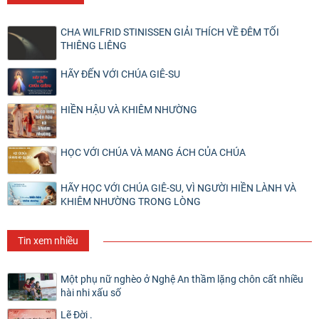
CHA WILFRID STINISSEN GIẢI THÍCH VỀ ĐÊM TỐI
THIÊNG LIÊNG
HÃY ĐẾN VỚI CHÚA GIÊ-SU
HIỀN HẬU VÀ KHIÊM NHƯỜNG
HỌC VỚI CHÚA VÀ MANG ÁCH CỦA CHÚA
HÃY HỌC VỚI CHÚA GIÊ-SU, VÌ NGƯỜI HIỀN LÀNH VÀ
KHIÊM NHƯỜNG TRONG LÒNG
Tin xem nhiều
Một phụ nữ nghèo ở Nghệ An thầm lặng chôn cất nhiều
hài nhi xấu số
Lẽ Đời .