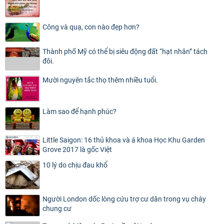
Công và quạ, con nào đẹp hơn?
Thành phố Mỹ có thể bị siêu động đất “hạt nhân” tách
đôi.
Mười nguyên tắc thọ thêm nhiều tuổi.
Làm sao để hạnh phúc?
Little Saigon: 16 thủ khoa và á khoa Học Khu Garden
Grove 2017 là gốc Việt
10 lý do chịu đau khổ
Người London dốc lòng cứu trợ cư dân trong vụ cháy
chung cư