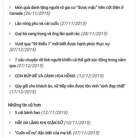
Món quà dành tặng người vô gia cư “được mặc” trên cột điện ở
(26/11/2015)
Canada
(27/11/2015)
Lão nông phu và cái cuốc
(28/11/2015)
Quý bà sang trọng và ông lão quét rác
Vượt qua “99 thiếu 1″ mới biết được hạnh phúc thực sự
(07/12/2015)
7 câu chuyện về tình người khiến cả thế giới xúc động trong năm
(07/12/2015)
qua
(12/12/2015)
CON BÚP-BÊ VÀ CÀNH HOA HỒNG.
Qùy gối cho khách ăn, nữ tiếp viên được tôn vinh "xinh đẹp nhất"
(17/12/2015)
Những tin cũ hơn
(12/11/2015)
5 cái bánh bao
(10/11/2015)
HÃY IM LẶNG KHI GIẬN DỮ
(07/11/2015)
"Cuốn sổ nợ" đặc biệt của mẹ kế.