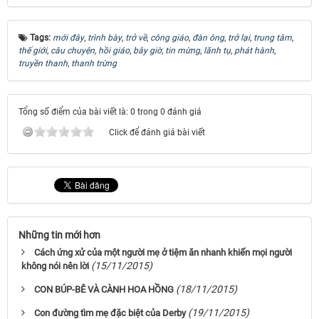
Tags:
mới đây
,
trình bày
,
trở về
,
công giáo
,
đàn ông
,
trở lại
,
trung tâm
,
thế giới
,
câu chuyện
,
hồi giáo
,
bây giờ
,
tin mừng
,
lãnh tụ
,
phát hành
,
truyền thanh
,
thanh trừng
Tổng số điểm của bài viết là: 0 trong 0 đánh giá
Click để đánh giá bài viết
Những tin mới hơn
Cách ứng xử của một người mẹ ở tiệm ăn nhanh khiến mọi người
(15/11/2015)
không nói nên lời
(18/11/2015)
CON BÚP-BÊ VÀ CÀNH HOA HỒNG
(19/11/2015)
Con đường tìm mẹ đặc biệt của Derby