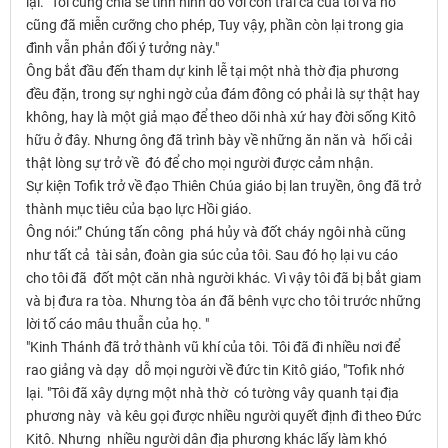
lại. "Tôi cũng chia sẻ tình hình đó với con trai cả của tôi và nó
cũng đã miễn cưỡng cho phép, Tuy vậy, phần còn lại trong gia
đình vẫn phản đối ý tưởng này."
Ông bắt đầu đến tham dự kinh lễ tại một nhà thờ địa phương
đều đặn, trong sự nghi ngờ của đám đông có phải là sự thật hay
không, hay là một giả mạo để theo dõi nhà xứ hay đời sống Kitô
hữu ở đây. Nhưng ông đã trình bày về những ăn năn và hối cải
thật lòng sự trở về đó để cho mọi người được cảm nhận.
Sự kiện Tofik trở về đạo Thiên Chúa giáo bị lan truyền, ông đã trở
thành mục tiêu của bạo lực Hồi giáo.
Ông nói:” Chúng tấn công phá hủy và đốt cháy ngôi nhà cũng
như tất cả tài sản, đoàn gia súc của tôi. Sau đó họ lại vu cáo
cho tôi đã đốt một căn nhà người khác. Vì vậy tôi đã bị bắt giam
và bị đưa ra tòa. Nhưng tòa án đã bênh vực cho tôi trước những
lời tố cáo mâu thuẫn của họ. "
"Kinh Thánh đã trở thành vũ khí của tôi. Tôi đã đi nhiều nơi để
rao giảng và dạy dỗ mọi người về đức tin Kitô giáo, "Tofik nhớ
lại. "Tôi đã xây dựng một nhà thờ có tường vây quanh tại địa
phương này và kêu gọi được nhiều người quyết định đi theo Đức
Kitô. Nhưng nhiều người dân địa phương khác lấy làm khó