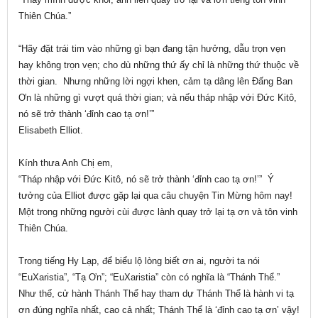
Thiên Chúa.”
“Hãy đặt trái tim vào những gì bạn đang tận hưởng, dẫu trọn vẹn
hay không trọn vẹn; cho dù những thứ ấy chỉ là những thứ thuộc về
thời gian. Nhưng những lời ngợi khen, cảm tạ dâng lên Đấng Ban
Ơn là những gì vượt quá thời gian; và nếu tháp nhập với Đức Kitô,
nó sẽ trở thành ‘đỉnh cao tạ ơn!’”
Elisabeth Elliot.
Kính thưa Anh Chị em,
“Tháp nhập với Đức Kitô, nó sẽ trở thành ‘đỉnh cao tạ ơn!’” Ý
tưởng của Elliot được gặp lại qua câu chuyện Tin Mừng hôm nay!
Một trong những người cùi được lành quay trở lại tạ ơn và tôn vinh
Thiên Chúa.
Trong tiếng Hy Lạp, để biểu lộ lòng biết ơn ai, người ta nói
“EuXaristia”, “Tạ Ơn”; “EuXaristia” còn có nghĩa là “Thánh Thể.”
Như thế, cử hành Thánh Thể hay tham dự Thánh Thể là hành vi tạ
ơn đúng nghĩa nhất, cao cả nhất; Thánh Thể là ‘đỉnh cao tạ ơn’ vậy!