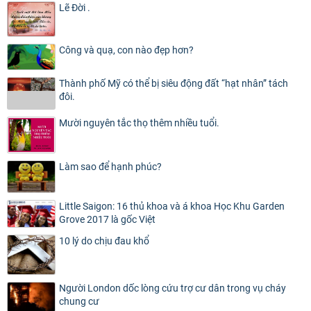
Lẽ Đời .
Công và quạ, con nào đẹp hơn?
Thành phố Mỹ có thể bị siêu động đất “hạt nhân” tách
đôi.
Mười nguyên tắc thọ thêm nhiều tuổi.
Làm sao để hạnh phúc?
Little Saigon: 16 thủ khoa và á khoa Học Khu Garden
Grove 2017 là gốc Việt
10 lý do chịu đau khổ
Người London dốc lòng cứu trợ cư dân trong vụ cháy
chung cư