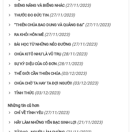
(27/11/2023)
SIÊNG NĂNG VÀ BIẾNG NHÁC
(27/11/2023)
THƯỚC ĐO ĐỨC TIN
(27/11/2023)
“THIÊN CHÚA BAO DUNG VÀ QUẢNG ĐẠI”
(27/11/2023)
RA KHỎI HÔN MÊ
(27/11/2023)
BÀI HỌC TỪ NHỮNG NẺO ĐƯỜNG
(28/11/2023)
CHÚA KITÔ NHƯ LÀ VŨ TRỤ
(28/11/2023)
SỰ KỲ DIỆU CỦA CÔ ĐƠN
(03/12/2023)
THẾ GIỚI CẦN THIÊN CHÚA
(03/12/2023)
CHÚA CHỜ TA HAY TA ĐỢI NGƯỜI!
(03/12/2023)
TỈNH THỨC
Những tin cũ hơn
(27/11/2023)
CHỈ VỀ TÌNH YÊU
(21/11/2023)
HÃY LÀM NHỮNG YẾN BẠC SINH LỢI