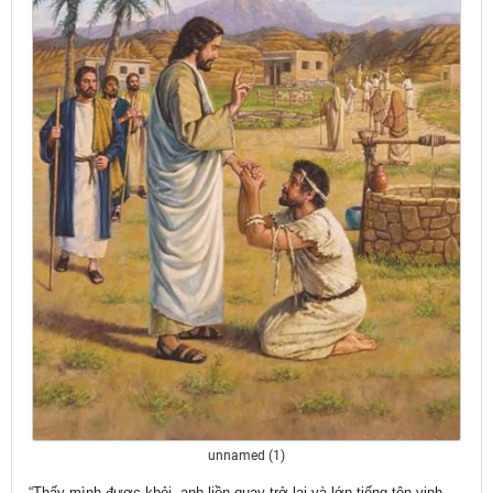
unnamed (1)
“Thấy mình được khỏi,
anh liền quay trở lại và lớn tiếng tôn vinh