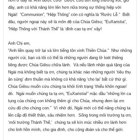
hơn ở đây là: Anh được cứu! Được cứu bởi lòng thương xót, giờ
đây, anh có khả năng lớn lên hơn nữa trong sự thông hiệp với
Ngài! “Communion”, “Hiệp Thông” còn có nghĩa là “Rước Lễ.” Biết
đâu, người ngoại này sẽ là môn đệ của Chúa Giêsu; “EuXaristia”,
“Hiệp Thông với Thánh Thể” là ‘đỉnh cao tạ ơn’ vậy!
Anh Chị em,
“Anh liền quay trở lại và lớn tiếng tôn vinh Thiên Chúa.” Như những
người cùi, bạn và tôi có thể là những người đang lở loét thiêng
liêng được Chúa Giêsu chữa lành. Và nếu lãnh nhận quà tặng của
Ngài mà không biết tạ ơn, chúng ta khác nào những người ‘tiêu thụ
ân sủng’ đơn thuần mà không có khả năng ‘cho lại’ bất cứ thứ gì.
Chúa Giêsu muốn cứu chúng ta khỏi tình trạng ‘thiếu khôn ngoan’
đó. Ngài muốn chúng ta tạ ơn, “EuXaristia!” mặc dầu “những lời ca
tụng của chúng con không thêm gì cho Chúa, nhưng đem lại ơn
cứu độ cho chúng con.” Vì nhờ đó, Ngài mới có thể nâng chúng ta
lên cấp độ thiết thân, sâu nhiệm hơn. Sống trong môi trường tạ ơn,
‘môi trường Thánh Thể,’ chúng ta sẽ kín múc nhiều ơn lành hơn
cho linh hồn mình, cho gia đình, cho cộng đoàn và cho thế giới.