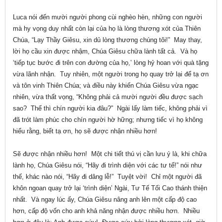
Luca nói đến mười người phong cùi nghèo hèn, những con người
mà hy vọng duy nhất còn lại của họ là lòng thương xót của Thiên
Chúa, “Lạy Thầy Giêsu, xin dủ lòng thương chúng tôi!” May thay,
lời họ cầu xin được nhậm, Chúa Giêsu chữa lành tất cả. Và họ
‘tiếp tục bước đi trên con đường của họ,’ lòng hỷ hoan với quà tặng
vừa lãnh nhận. Tuy nhiên, một người trong họ quay trở lại để tạ ơn
và tôn vinh Thiên Chúa; và điều này khiến Chúa Giêsu vừa ngạc
nhiên, vừa thất vọng, “Không phải cả mười người đều được sạch
sao? Thế thì chín người kia đâu?” Ngài lấy làm tiếc, không phải vì
đã trót làm phúc cho chín người hờ hững; nhưng tiếc vì họ không
hiểu rằng, biết tạ ơn, họ sẽ được nhận nhiều hơn!
Sẽ được nhận nhiều hơn! Một chi tiết thú vị cần lưu ý là, khi chữa
lành họ, Chúa Giêsu nói, “Hãy đi trình diện với các tư tế!” nói như
thế, khác nào nói, “Hãy đi dâng lễ!” Tuyệt vời! Chỉ một người đã
khôn ngoan quay trở lại ‘trình diện’ Ngài, Tư Tế Tối Cao thánh thiện
nhất. Và ngay lúc ấy, Chúa Giêsu nâng anh lên một cấp độ cao
hơn, cấp độ vốn cho anh khả năng nhận được nhiều hơn. Nhiều