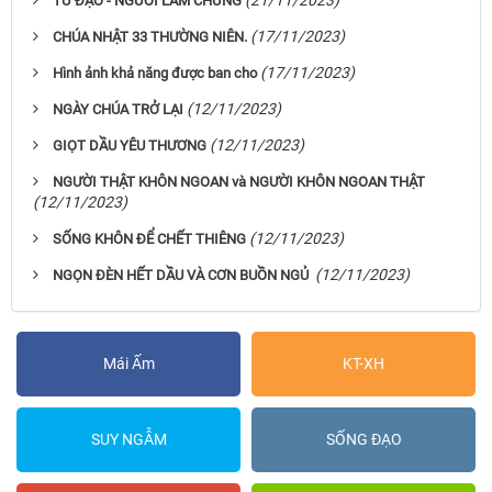
(21/11/2023)
TỬ ĐẠO - NGƯỜI LÀM CHỨNG
(17/11/2023)
CHÚA NHẬT 33 THƯỜNG NIÊN.
(17/11/2023)
Hình ảnh khả năng được ban cho
(12/11/2023)
NGÀY CHÚA TRỞ LẠI
(12/11/2023)
GIỌT DẦU YÊU THƯƠNG
NGƯỜI THẬT KHÔN NGOAN và NGƯỜI KHÔN NGOAN THẬT
(12/11/2023)
(12/11/2023)
SỐNG KHÔN ĐỂ CHẾT THIÊNG
(12/11/2023)
NGỌN ĐÈN HẾT DẦU VÀ CƠN BUỒN NGỦ
Mái Ấm
KT-XH
SUY NGẪM
SỐNG ĐẠO