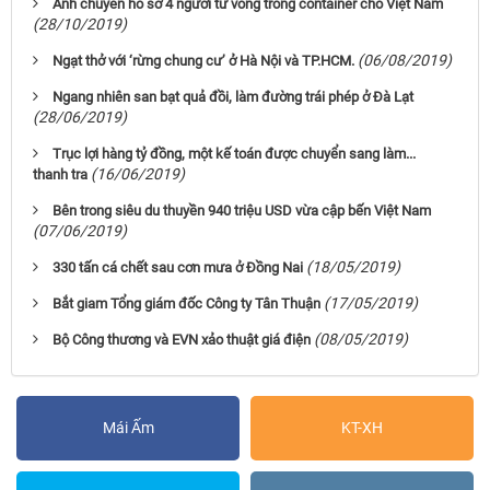
Anh chuyển hồ sơ 4 người tử vong trong container cho Việt Nam
(28/10/2019)
(06/08/2019)
Ngạt thở với ‘rừng chung cư’ ở Hà Nội và TP.HCM.
Ngang nhiên san bạt quả đồi, làm đường trái phép ở Đà Lạt
(28/06/2019)
Trục lợi hàng tỷ đồng, một kế toán được chuyển sang làm...
(16/06/2019)
thanh tra
Bên trong siêu du thuyền 940 triệu USD vừa cập bến Việt Nam
(07/06/2019)
(18/05/2019)
330 tấn cá chết sau cơn mưa ở Đồng Nai ​
(17/05/2019)
Bắt giam Tổng giám đốc Công ty Tân Thuận
(08/05/2019)
Bộ Công thương và EVN xảo thuật giá điện
Mái Ấm
KT-XH