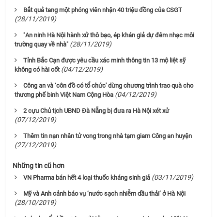
Bắt quả tang một phóng viên nhận 40 triệu đồng của CSGT
(28/11/2019)
"An ninh Hà Nội hành xử thô bạo, ép khán giả dự đêm nhạc môi
(28/11/2019)
trường quay về nhà"
Tỉnh Bắc Cạn được yêu cầu xác minh thông tin 13 mộ liệt sỹ
(04/12/2019)
không có hài cốt
Công an và ‘côn đồ có tổ chức' dừng chương trình trao quà cho
(04/12/2019)
thương phế binh Việt Nam Cộng Hòa
2 cựu Chủ tịch UBND Đà Nẵng bị đưa ra Hà Nội xét xử
(07/12/2019)
Thêm tin nạn nhân tử vong trong nhà tạm giam Công an huyện
(27/12/2019)
Những tin cũ hơn
(03/11/2019)
VN Pharma bán hết 4 loại thuốc kháng sinh giả
Mỹ và Anh cảnh báo vụ ‘nước sạch nhiễm dầu thải’ ở Hà Nội
(28/10/2019)