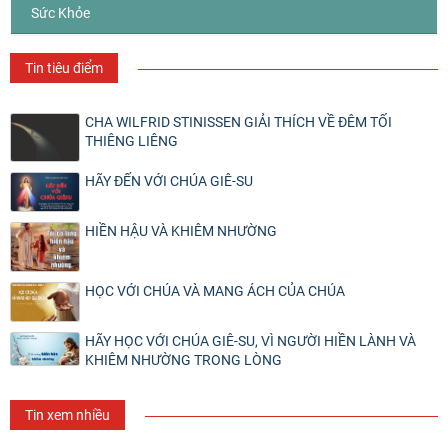
Sức Khỏe
Tin tiêu điểm
CHA WILFRID STINISSEN GIẢI THÍCH VỀ ĐÊM TỐI
THIÊNG LIÊNG
HÃY ĐẾN VỚI CHÚA GIÊ-SU
HIỀN HẬU VÀ KHIÊM NHƯỜNG
HỌC VỚI CHÚA VÀ MANG ÁCH CỦA CHÚA
HÃY HỌC VỚI CHÚA GIÊ-SU, VÌ NGƯỜI HIỀN LÀNH VÀ
KHIÊM NHƯỜNG TRONG LÒNG
Tin xem nhiều