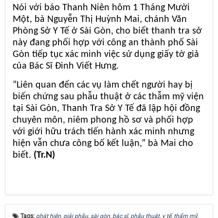
Nói với báo Thanh Niên hôm 1 Tháng Mười
Một, bà Nguyễn Thị Huỳnh Mai, chánh Văn
Phòng Sở Y Tế ở Sài Gòn, cho biết thanh tra sở
này đang phối hợp với công an thành phố Sài
Gòn tiếp tục xác minh việc sử dụng giấy tờ giả
của Bác Sĩ Đinh Viết Hưng.
“Liên quan đến các vụ làm chết người hay bị
biến chứng sau phẫu thuật ở các thẫm mỹ viện
tại Sài Gòn, Thanh Tra Sở Y Tế đã lập hội đồng
chuyên môn, niêm phong hồ sơ và phối hợp
với giới hữu trách tiến hành xác minh nhưng
hiện vẫn chưa công bố kết luận,” bà Mai cho
biết.
(Tr.N)
Tags:
phát hiện
,
giải phẫu
,
sài gòn
,
bác sĩ
,
phẫu thuật
,
y tế
,
thẩm mỹ
,