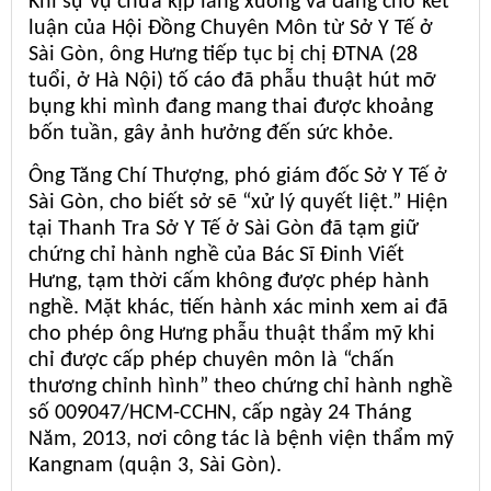
Khi sự vụ chưa kịp lắng xuống và đang chờ kết
luận của Hội Đồng Chuyên Môn từ Sở Y Tế ở
Sài Gòn, ông Hưng tiếp tục bị chị ĐTNA (28
tuổi, ở Hà Nội) tố cáo đã phẫu thuật hút mỡ
bụng khi mình đang mang thai được khoảng
bốn tuần, gây ảnh hưởng đến sức khỏe.
Ông Tăng Chí Thượng, phó giám đốc Sở Y Tế ở
Sài Gòn, cho biết sở sẽ “xử lý quyết liệt.” Hiện
tại Thanh Tra Sở Y Tế ở Sài Gòn đã tạm giữ
chứng chỉ hành nghề của Bác Sĩ Đinh Viết
Hưng, tạm thời cấm không được phép hành
nghề. Mặt khác, tiến hành xác minh xem ai đã
cho phép ông Hưng phẫu thuật thẩm mỹ khi
chỉ được cấp phép chuyên môn là “chấn
thương chỉnh hình” theo chứng chỉ hành nghề
số 009047/HCM-CCHN, cấp ngày 24 Tháng
Năm, 2013, nơi công tác là bệnh viện thẩm mỹ
Kangnam (quận 3, Sài Gòn).