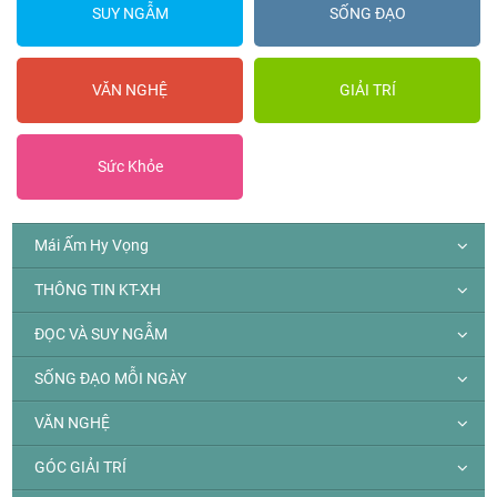
SUY NGẪM
SỐNG ĐẠO
VĂN NGHỆ
GIẢI TRÍ
Sức Khỏe
Mái Ấm Hy Vọng
THÔNG TIN KT-XH
ĐỌC VÀ SUY NGẪM
SỐNG ĐẠO MỖI NGÀY
VĂN NGHỆ
GÓC GIẢI TRÍ