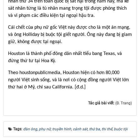
nhân thứ 34 trên toàn quốc bị sát hại trong năm nay, mà kẻ
sát nhân từng là tù nhân mang trọng tội được phóng thích
và vi phạm các điều kiện tại ngoại hậu tra.
Cái chết của phụ nữ gốc Việt này được cho là một án mạng,
và ông Holliday bị buộc tội giết người. Ông này đang bị giam
giữ, không được tại ngoại.
Houston là thành phố đông dân nhất tiểu bang Texas, và
đứng thứ tư tại Hoa Kỳ.
Theo houstonpublicmedia, Houston hiện có hơn 80,000
người Việt sinh sống, và là nơi có cộng đồng người Việt lớn
thứ hai ở Mỹ, chỉ sau California.
[đ.d.]
Tác giả bài viết:
(Đ. Trang)
Tags:
đàn ông
,
phụ nữ
,
truyền hình
,
cảnh sát
,
thứ ba
,
thi thể
,
buộc tội