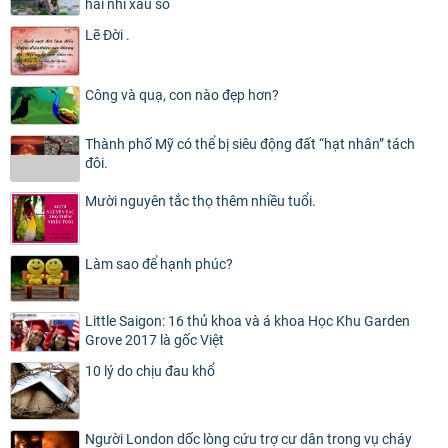
hài nhi xấu số
Lẽ Đời .
Công và quạ, con nào đẹp hơn?
Thành phố Mỹ có thể bị siêu động đất “hạt nhân” tách
đôi.
Mười nguyên tắc thọ thêm nhiều tuổi.
Làm sao để hạnh phúc?
Little Saigon: 16 thủ khoa và á khoa Học Khu Garden
Grove 2017 là gốc Việt
10 lý do chịu đau khổ
Người London dốc lòng cứu trợ cư dân trong vụ cháy