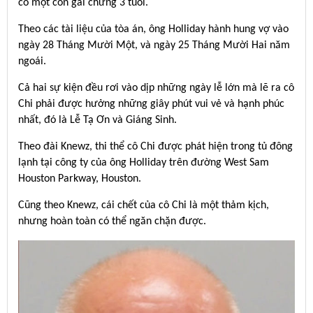
có một con gái chừng 3 tuổi.
Theo các tài liệu của tòa án, ông Holliday hành hung vợ vào
ngày 28 Tháng Mười Một, và ngày 25 Tháng Mười Hai năm
ngoái.
Cả hai sự kiện đều rơi vào dịp những ngày lễ lớn mà lẽ ra cô
Chi phải được hưởng những giây phút vui vẻ và hạnh phúc
nhất, đó là Lễ Tạ Ơn và Giáng Sinh.
Theo đài Knewz, thi thể cô Chi được phát hiện trong tủ đông
lạnh tại công ty của ông Holliday trên đường West Sam
Houston Parkway, Houston.
Cũng theo Knewz, cái chết của cô Chi là một thảm kịch,
nhưng hoàn toàn có thể ngăn chặn được.