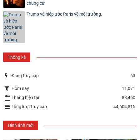
chung cư
Trump và hiệp ước Paris về môi trường.
Thống kê
Đang truy cập
63
Hôm nay
11,071
Tháng hiện tại
88,460
Tổng lượt truy cập
44,604,815
Hình ảnh mới