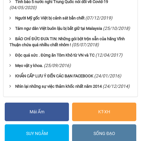
Tình báo 5 nước nghi Trung Quốc nói dối về Covid-19
(04/05/2020)
(07/12/2019)
Người Mỹ gốc Việt bị cảnh sát bắn chết
(25/10/2018)
Tám ngư dân Việt buôn lậu bị bắt giữ tại Malaysia
BÁO CHÍ ĐỨC ĐƯA TIN: Những gói bột trộn sẵn của hãng Vĩnh
(05/07/2018)
Thuận chứa quá nhiều chất nhôm !
(12/04/2017)
Độc quá sức . Đừng ăn Tôm Khô từ VN và TC
(25/09/2016)
Mẹo vặt y khoa.
(24/01/2016)
KHẨN CẤP LƯU Ý ĐẾN CÁC BẠN FACEBOOK
(24/12/2014)
Nhìn lại những sự việc thảm khốc nhất năm 2014
Mái Ấm
KT-XH
SUY NGẪM
SỐNG ĐẠO