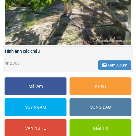
Hình ảnh các cháu
2368
Xem Album
Mái Ấm
KT-XH
SUY NGẪM
SỐNG ĐẠO
VĂN NGHỆ
GIẢI TRÍ