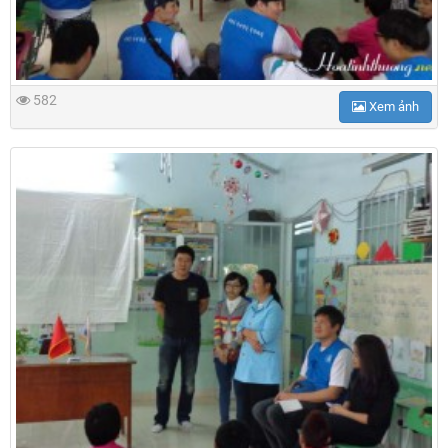
582
Xem ảnh