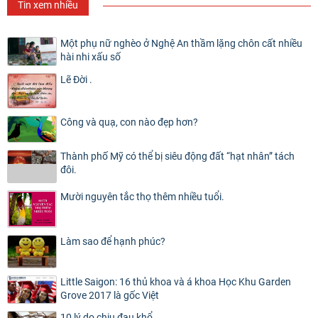
Tin xem nhiều
Một phụ nữ nghèo ở Nghệ An thầm lặng chôn cất nhiều
hài nhi xấu số
Lẽ Đời .
Công và quạ, con nào đẹp hơn?
Thành phố Mỹ có thể bị siêu động đất “hạt nhân” tách
đôi.
Mười nguyên tắc thọ thêm nhiều tuổi.
Làm sao để hạnh phúc?
Little Saigon: 16 thủ khoa và á khoa Học Khu Garden
Grove 2017 là gốc Việt
10 lý do chịu đau khổ