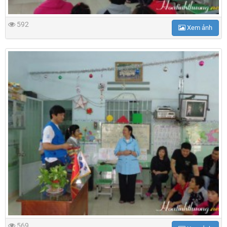
592
Xem ảnh
569