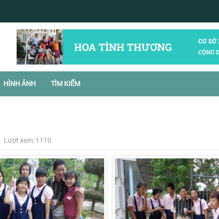
HÌNH ẢNH
TÌM KIẾM
Lượt xem: 1110