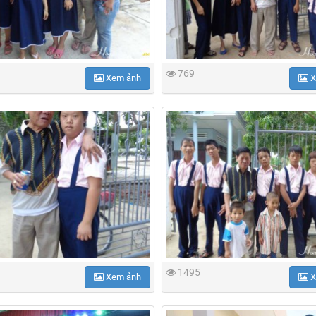
769
Xem ảnh
X
1495
Xem ảnh
X