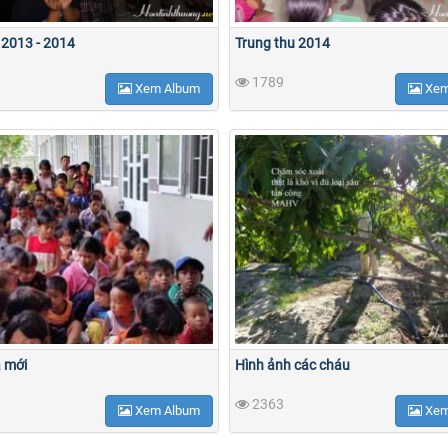
 2013 - 2014
Trung thu 2014
1789
Xem Album
Xem
 mới
Hình ảnh các cháu
2363
Xem Album
Xem