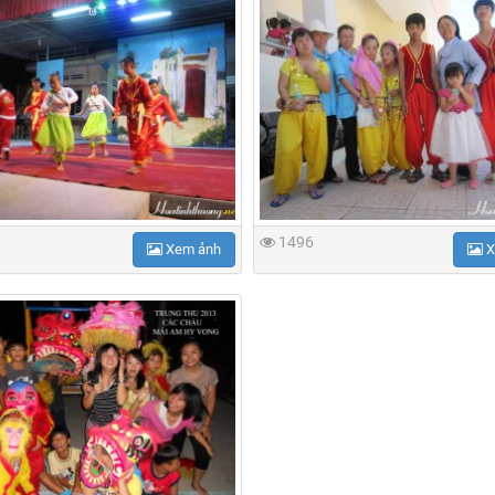
1496
Xem ảnh
X