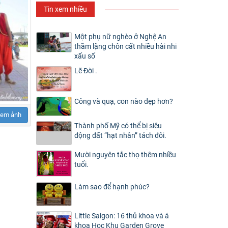
Tin xem nhiều
Một phụ nữ nghèo ở Nghệ An
thầm lặng chôn cất nhiều hài nhi
xấu số
Lẽ Đời .
Công và quạ, con nào đẹp hơn?
em ảnh
Thành phố Mỹ có thể bị siêu
động đất “hạt nhân” tách đôi.
Mười nguyên tắc thọ thêm nhiều
tuổi.
Làm sao để hạnh phúc?
Little Saigon: 16 thủ khoa và á
khoa Học Khu Garden Grove