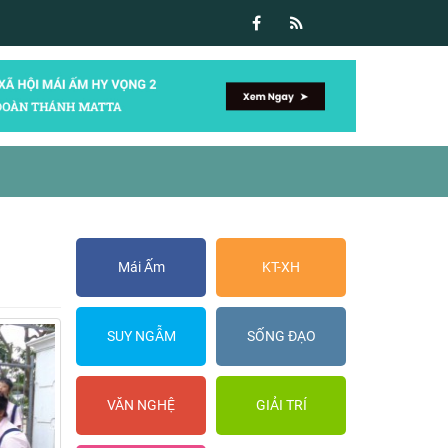
Mái Ấm
KT-XH
SUY NGẪM
SỐNG ĐẠO
VĂN NGHỆ
GIẢI TRÍ