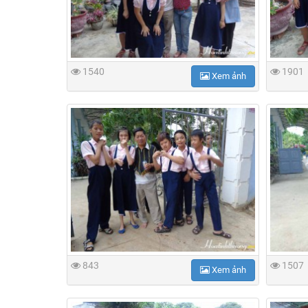
1540
1901
Xem ảnh
843
1507
Xem ảnh