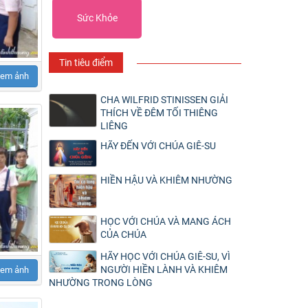
Sức Khỏe
Tin tiêu điểm
em ảnh
CHA WILFRID STINISSEN GIẢI
THÍCH VỀ ĐÊM TỐI THIÊNG
LIÊNG
HÃY ĐẾN VỚI CHÚA GIÊ-SU
HIỀN HẬU VÀ KHIÊM NHƯỜNG
HỌC VỚI CHÚA VÀ MANG ÁCH
CỦA CHÚA
HÃY HỌC VỚI CHÚA GIÊ-SU, VÌ
NGƯỜI HIỀN LÀNH VÀ KHIÊM
em ảnh
NHƯỜNG TRONG LÒNG