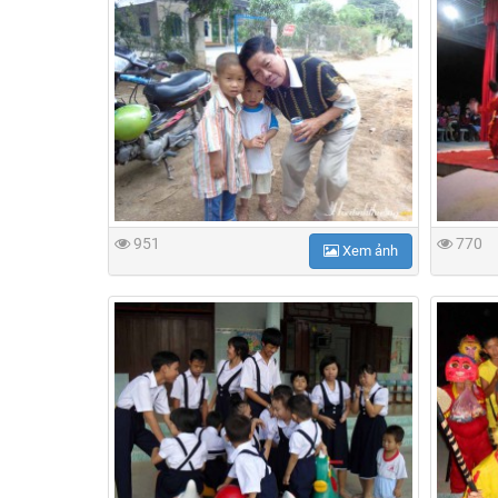
951
770
Xem ảnh