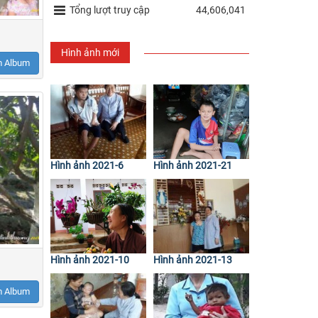
Tổng lượt truy cập
44,606,041
Hình ảnh mới
 Album
Hình ảnh 2021-6
Hình ảnh 2021-21
Hình ảnh 2021-10
Hình ảnh 2021-13
 Album